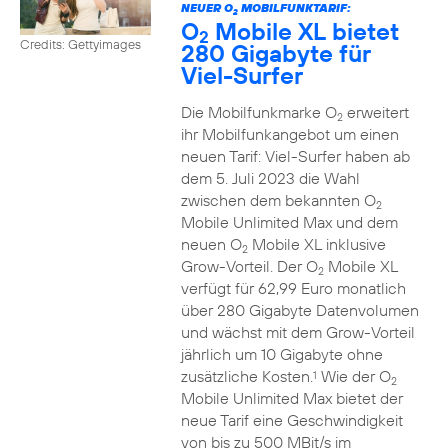
NEUER O
MOBILFUNKTARIF:
2
O
Mobile XL bietet
2
Credits: Gettyimages
280 Gigabyte für
Viel-Surfer
Die Mobilfunkmarke O
erweitert
2
ihr Mobilfunkangebot um einen
neuen Tarif: Viel-Surfer haben ab
dem 5. Juli 2023 die Wahl
zwischen dem bekannten O
2
Mobile Unlimited Max und dem
neuen O
Mobile XL inklusive
2
Grow-Vorteil. Der O
Mobile XL
2
verfügt für 62,99 Euro monatlich
über 280 Gigabyte Datenvolumen
und wächst mit dem Grow-Vorteil
jährlich um 10 Gigabyte ohne
zusätzliche Kosten.
Wie der O
1
2
Mobile Unlimited Max bietet der
neue Tarif eine Geschwindigkeit
von bis zu 500 MBit/s im