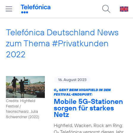
Telefónica Deutschland News
zum Thema #Privatkunden
2022
16. August 2023
O
GEHT BEIM HIGHFIELD IN DEN
2
FESTIVAL-ENDSPURT:
Mobile 5G-Stationen
Credits: Highfield
sorgen für starkes
Festival /
Neonschwarz, Julia
Netz
Schwendner (2022)
Highfield, Wacken, Rock am Ring:
O
Telefónica versorgt dieses Jahr