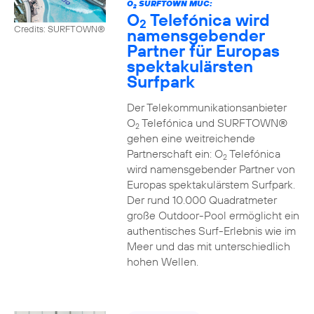
O
SURFTOWN MUC:
2
O
Telefónica wird
2
Credits: SURFTOWN®
namensgebender
Partner für Europas
spektakulärsten
Surfpark
Der Telekommunikationsanbieter
O
Telefónica und SURFTOWN®
2
gehen eine weitreichende
Partnerschaft ein: O
Telefónica
2
wird namensgebender Partner von
Europas spektakulärstem Surfpark.
Der rund 10.000 Quadratmeter
große Outdoor-Pool ermöglicht ein
authentisches Surf-Erlebnis wie im
Meer und das mit unterschiedlich
hohen Wellen.