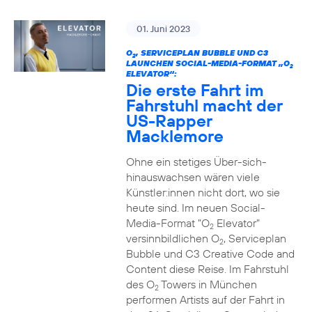
01. Juni 2023
O
, SERVICEPLAN BUBBLE UND C3
2
LAUNCHEN SOCIAL-MEDIA-FORMAT „O
2
ELEVATOR“:
Die erste Fahrt im
Fahrstuhl macht der
US-Rapper
Macklemore
Ohne ein stetiges Über-sich-
hinauswachsen wären viele
Künstler:innen nicht dort, wo sie
heute sind. Im neuen Social-
Media-Format "O
Elevator"
2
versinnbildlichen O
, Serviceplan
2
Bubble und C3 Creative Code and
Content diese Reise. Im Fahrstuhl
des O
Towers in München
2
performen Artists auf der Fahrt in