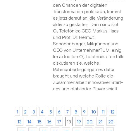
den Chancen der digitalen
Transformation profitieren, kommt
es jetzt darauf an, die Veränderung
aktiv zu gestalten. Darin sind sich
O
Telefónica CEO Markus Haas
2
und Prof. Dr. Helmut
Schönenberger, Mitgründer und
CEO von UnternehmerTUM, einig.
Im aktuellen O
Telefónica TecTalk
2
diskutieren sie, welche
Rahmenbedingungen es dafür
braucht und welche Rolle die
Zusammenarbeit innovativer Start-
ups und etablierter Player spielt.
1
2
3
4
5
6
7
8
9
10
11
12
13
14
15
16
17
18
19
20
21
22