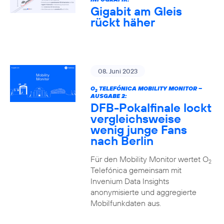
Gigabit am Gleis
rückt häher
08. Juni 2023
O
TELEFÓNICA MOBILITY MONITOR –
2
AUSGABE 2:
DFB-Pokalfinale lockt
vergleichsweise
wenig junge Fans
nach Berlin
Für den Mobility Monitor wertet O
2
Telefónica gemeinsam mit
Invenium Data Insights
anonymisierte und aggregierte
Mobilfunkdaten aus.