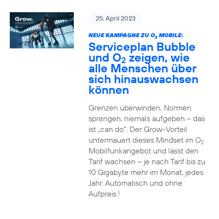
25. April 2023
NEUE KAMPAGNE ZU O
MOBILE:
2
Serviceplan Bubble
und O
zeigen, wie
2
alle Menschen über
sich hinauswachsen
können
Grenzen überwinden, Normen
sprengen, niemals aufgeben – das
ist „can do“. Der Grow-Vorteil
untermauert dieses Mindset im O
2
Mobilfunkangebot und lässt den
Tarif wachsen – je nach Tarif bis zu
10 Gigabyte mehr im Monat, jedes
Jahr. Automatisch und ohne
Aufpreis.
1