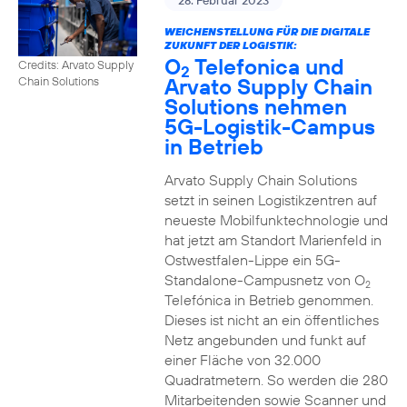
28. Februar 2023
WEICHENSTELLUNG FÜR DIE DIGITALE
ZUKUNFT DER LOGISTIK:
O
Telefonica und
Credits: Arvato Supply
2
Arvato Supply Chain
Chain Solutions
Solutions nehmen
5G-Logistik-Campus
in Betrieb
Arvato Supply Chain Solutions
setzt in seinen Logistikzentren auf
neueste Mobilfunktechnologie und
hat jetzt am Standort Marienfeld in
Ostwestfalen-Lippe ein 5G-
Standalone-Campusnetz von O
2
Telefónica in Betrieb genommen.
Dieses ist nicht an ein öffentliches
Netz angebunden und funkt auf
einer Fläche von 32.000
Quadratmetern. So werden die 280
Mitarbeitenden sowie Scanner und