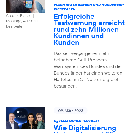
WARNTAG IN BAYERN UND NORDRHEIN-
WESTFALEN:
Erfolgreiche
Credits: Placeit |
Testwarnung erreicht
Montage, Ausschnitt
bearbeitet
rund zehn Millionen
Kundinnen und
Kunden
Das seit vergangenem Jahr
betriebene Cell-Broadcast-
Warnsystem des Bundes und der
Bundesländer hat einen weiteren
Härtetest im O
Netz erfolgreich
2
bestanden.
09. März 2023
O
TELEFÓNICA TECTALK:
2
Wie Digitalisierung