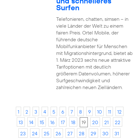
und schnelleres
Surfen
Telefonieren, chatten, simsen – in
viele Länder der Welt zu einem
fairen Preis. Ortel Mobile, der
führende deutsche
Mobilfunkanbieter für Menschen
mit Migrationshintergrund, bietet ab
1. März 2023 sechs neue attraktive
Tarifoptionen mit deutlich
größerem Datenvolumen, höherer
Surfgeschwindigkeit und
zahlreichen neuen Zielländern.
1
2
3
4
5
6
7
8
9
10
11
12
13
14
15
16
17
18
19
20
21
22
23
24
25
26
27
28
29
30
31