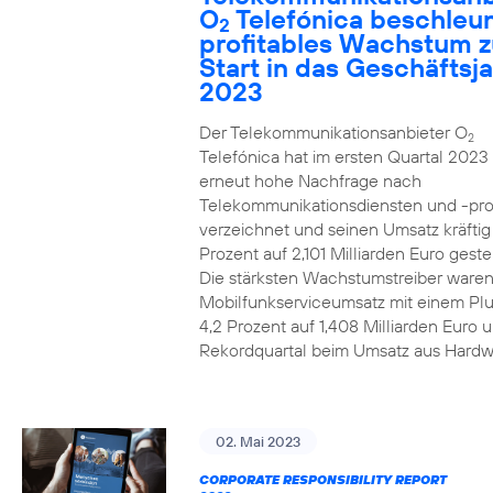
O
Telefónica beschleun
2
profitables Wachstum 
Start in das Geschäftsj
2023
Der Telekommunikationsanbieter O
2
Telefónica hat im ersten Quartal 2023
erneut hohe Nachfrage nach
Telekommunikationsdiensten und -pr
verzeichnet und seinen Umsatz kräfti
Prozent auf 2,101 Milliarden Euro gestei
Die stärksten Wachstumstreiber waren
Mobilfunkserviceumsatz mit einem Pl
4,2 Prozent auf 1,408 Milliarden Euro 
Rekordquartal beim Umsatz aus Hardw
02. Mai 2023
CORPORATE RESPONSIBILITY REPORT