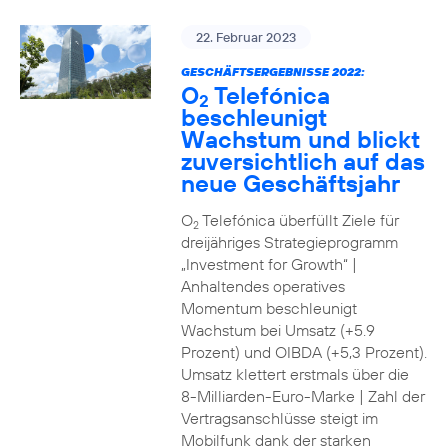
22. Februar 2023
GESCHÄFTSERGEBNISSE 2022:
O
Telefónica
2
beschleunigt
Wachstum und blickt
zuversichtlich auf das
neue Geschäftsjahr
O
Telefónica überfüllt Ziele für
2
dreijähriges Strategieprogramm
„Investment for Growth“ |
Anhaltendes operatives
Momentum beschleunigt
Wachstum bei Umsatz (+5.9
Prozent) und OIBDA (+5,3 Prozent).
Umsatz klettert erstmals über die
8-Milliarden-Euro-Marke | Zahl der
Vertragsanschlüsse steigt im
Mobilfunk dank der starken