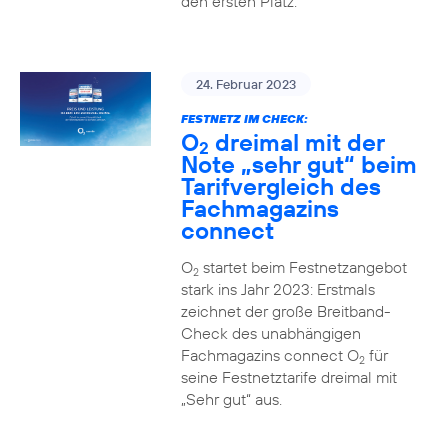
den ersten Platz.
24. Februar 2023
FESTNETZ IM CHECK:
O
dreimal mit der
2
Note „sehr gut“ beim
Tarifvergleich des
Fachmagazins
connect
O
startet beim Festnetzangebot
2
stark ins Jahr 2023: Erstmals
zeichnet der große Breitband-
Check des unabhängigen
Fachmagazins connect O
für
2
seine Festnetztarife dreimal mit
„Sehr gut“ aus.