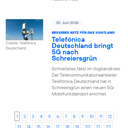
30. Juni 2026
BESSERES NETZ FÜR DAS VOGTLAND
Telefónica
Credits: Telefónica
Deutschland bringt
Deutschland
5G nach
Schreiersgrün
Schnelleres Netz im Vogtlandkreis:
Der Telekommunikationsanbieter
Telefónica Deutschland hat in
Schreiersgrün einen neuen 5G-
Mobilfunkstandort errichtet
1
2
3
4
5
6
7
8
9
10
11
12
13
14
15
16
17
18
19
20
21
22