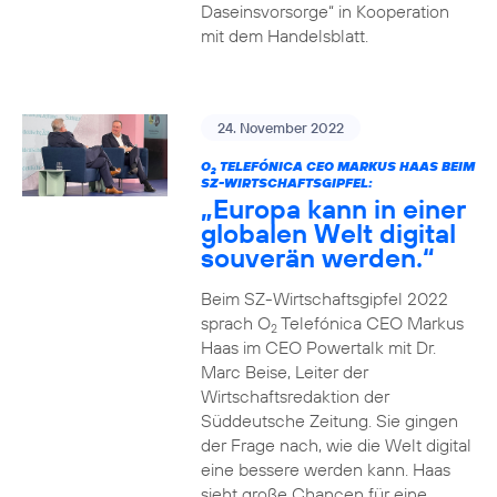
Daseinsvorsorge“ in Kooperation
mit dem Handelsblatt.
24. November 2022
O
TELEFÓNICA CEO MARKUS HAAS BEIM
2
SZ-WIRTSCHAFTSGIPFEL:
„Europa kann in einer
globalen Welt digital
souverän werden.“
Beim SZ-Wirtschaftsgipfel 2022
sprach O
Telefónica CEO Markus
2
Haas im CEO Powertalk mit Dr.
Marc Beise, Leiter der
Wirtschaftsredaktion der
Süddeutsche Zeitung. Sie gingen
der Frage nach, wie die Welt digital
eine bessere werden kann. Haas
sieht große Chancen für eine