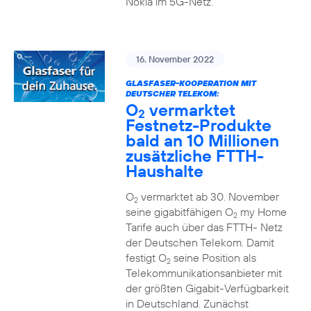
Nokia im 5G-Netz.
16. November 2022
GLASFASER-KOOPERATION MIT
DEUTSCHER TELEKOM:
O
vermarktet
2
Festnetz-Produkte
bald an 10 Millionen
zusätzliche FTTH-
Haushalte
O
vermarktet ab 30. November
2
seine gigabitfähigen O
my Home
2
Tarife auch über das FTTH- Netz
der Deutschen Telekom. Damit
festigt O
seine Position als
2
Telekommunikationsanbieter mit
der größten Gigabit-Verfügbarkeit
in Deutschland. Zunächst