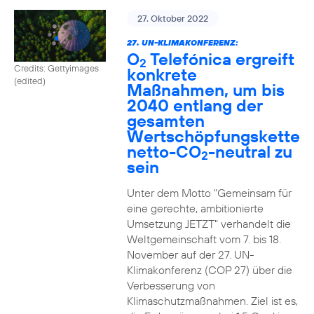
27. Oktober 2022
27. UN-KLIMAKONFERENZ:
O
Telefónica ergreift
2
Credits: Gettyimages
konkrete
(edited)
Maßnahmen, um bis
2040 entlang der
gesamten
Wertschöpfungskette
netto-CO
-neutral zu
2
sein
Unter dem Motto "Gemeinsam für
eine gerechte, ambitionierte
Umsetzung JETZT" verhandelt die
Weltgemeinschaft vom 7. bis 18.
November auf der 27. UN-
Klimakonferenz (COP 27) über die
Verbesserung von
Klimaschutzmaßnahmen. Ziel ist es,