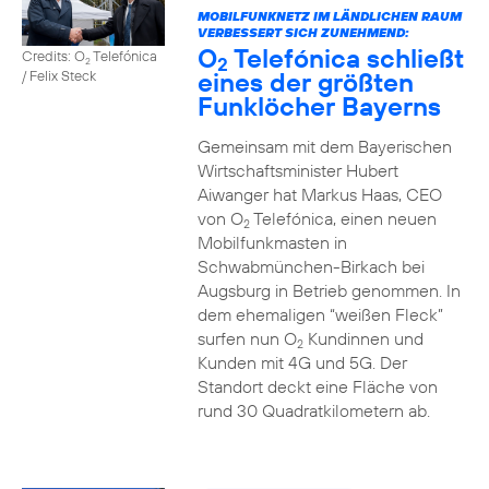
MOBILFUNKNETZ IM LÄNDLICHEN RAUM
VERBESSERT SICH ZUNEHMEND:
O
Telefónica schließt
Credits: O
Telefónica
2
2
eines der größten
/ Felix Steck
Funklöcher Bayerns
Gemeinsam mit dem Bayerischen
Wirtschaftsminister Hubert
Aiwanger hat Markus Haas, CEO
von O
Telefónica, einen neuen
2
Mobilfunkmasten in
Schwabmünchen-Birkach bei
Augsburg in Betrieb genommen. In
dem ehemaligen “weißen Fleck”
surfen nun O
Kundinnen und
2
Kunden mit 4G und 5G. Der
Standort deckt eine Fläche von
rund 30 Quadratkilometern ab.