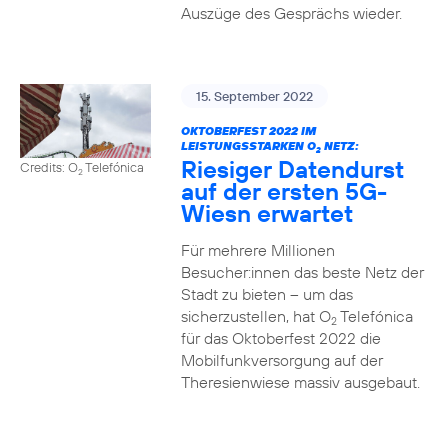
Auszüge des Gesprächs wieder.
15. September 2022
OKTOBERFEST 2022 IM
LEISTUNGSSTARKEN O
NETZ:
2
Riesiger Datendurst
Credits: O
Telefónica
2
auf der ersten 5G-
Wiesn erwartet
Für mehrere Millionen
Besucher:innen das beste Netz der
Stadt zu bieten – um das
sicherzustellen, hat O
Telefónica
2
für das Oktoberfest 2022 die
Mobilfunkversorgung auf der
Theresienwiese massiv ausgebaut.