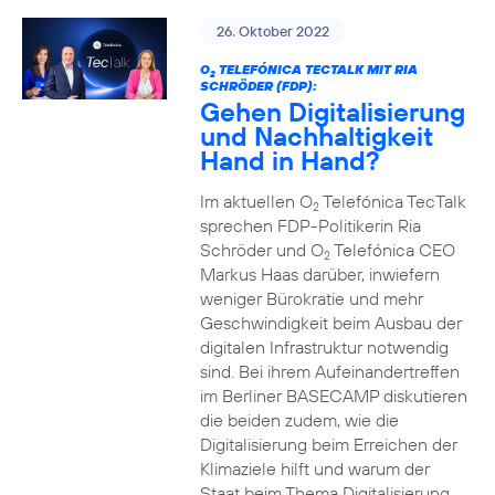
26. Oktober 2022
O
TELEFÓNICA TECTALK MIT RIA
2
SCHRÖDER (FDP):
Gehen Digitalisierung
und Nachhaltigkeit
Hand in Hand?
Im aktuellen O
Telefónica TecTalk
2
sprechen FDP-Politikerin Ria
Schröder und O
Telefónica CEO
2
Markus Haas darüber, inwiefern
weniger Bürokratie und mehr
Geschwindigkeit beim Ausbau der
digitalen Infrastruktur notwendig
sind. Bei ihrem Aufeinandertreffen
im Berliner BASECAMP diskutieren
die beiden zudem, wie die
Digitalisierung beim Erreichen der
Klimaziele hilft und warum der
Staat beim Thema Digitalisierung