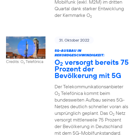
Mobilfunk (exkl. M2M) im dritten
Quartal dank starker Entwicklung
der Kernmarke O
2
31. Oktober 2022
5G-AUSBAU IN
REKORDGESCHWINDIGKEIT:
O
versorgt bereits 75
Credits: O
Telefónica
2
2
Prozent der
Bevölkerung mit 5G
Der Telekommunikationsanbieter
O
Telefónica kommt beim
2
bundesweiten Aufbau seines 5G-
Netzes deutlich schneller voran als
ursprünglich geplant. Das O
Netz
2
versorgt mittlerweile 75 Prozent
der Bevölkerung in Deutschland
mit dem 5G-Mobilfunkstandard.