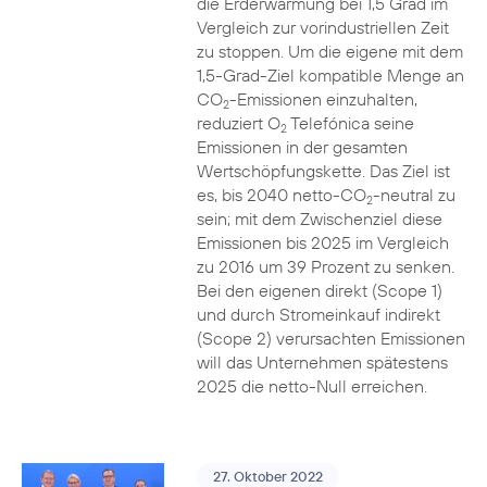
die Erderwärmung bei 1,5 Grad im
Vergleich zur vorindustriellen Zeit
zu stoppen. Um die eigene mit dem
1,5-Grad-Ziel kompatible Menge an
CO
-Emissionen einzuhalten,
2
reduziert O
Telefónica seine
2
Emissionen in der gesamten
Wertschöpfungskette. Das Ziel ist
es, bis 2040 netto-CO
-neutral zu
2
sein; mit dem Zwischenziel diese
Emissionen bis 2025 im Vergleich
zu 2016 um 39 Prozent zu senken.
Bei den eigenen direkt (Scope 1)
und durch Stromeinkauf indirekt
(Scope 2) verursachten Emissionen
will das Unternehmen spätestens
2025 die netto-Null erreichen.
27. Oktober 2022