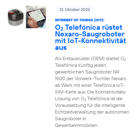
12. Oktober 2022
INTERNET OF THINGS (IOT):
O
Telefónica rüstet
2
Nexaro-Saugroboter
mit IoT-Konnektivität
aus
Als Erstausrüster (OEM) stattet O
2
Telefónica künftig jeden
gewerblichen Saugroboter NR
1500 der Vorwerk-Tochter Nexaro
ab Werk mit einer Telefónica IoT-
SIM-Karte aus. Die Konnektivitäts-
Lösung von O
Telefónica ist die
2
Voraussetzung für die intelligente
Echtzeitverwaltung der autonomen
Saugroboter in
Gewerbeimmobilien.