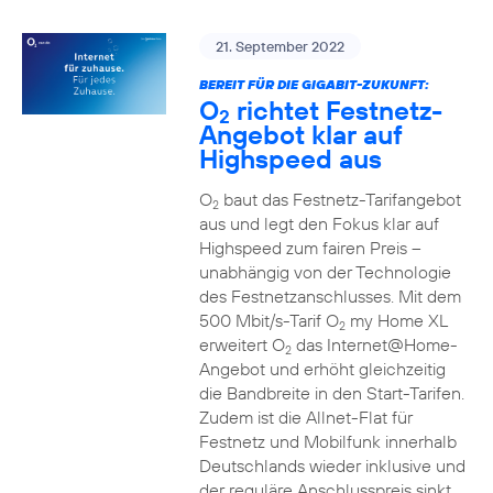
21. September 2022
BEREIT FÜR DIE GIGABIT-ZUKUNFT:
O
richtet Festnetz-
2
Angebot klar auf
Highspeed aus
O
baut das Festnetz-Tarifangebot
2
aus und legt den Fokus klar auf
Highspeed zum fairen Preis –
unabhängig von der Technologie
des Festnetzanschlusses. Mit dem
500 Mbit/s-Tarif O
my Home XL
2
erweitert O
das Internet@Home-
2
Angebot und erhöht gleichzeitig
die Bandbreite in den Start-Tarifen.
Zudem ist die Allnet-Flat für
Festnetz und Mobilfunk innerhalb
Deutschlands wieder inklusive und
der reguläre Anschlusspreis sinkt.