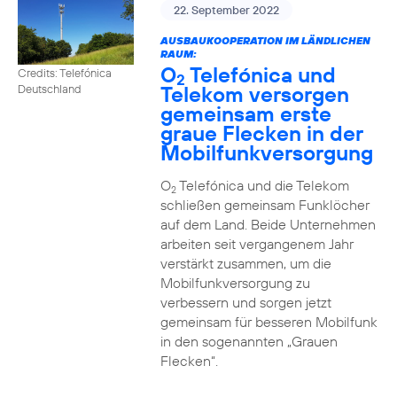
22. September 2022
AUSBAUKOOPERATION IM LÄNDLICHEN
RAUM:
O
Telefónica und
Credits: Telefónica
2
Telekom versorgen
Deutschland
gemeinsam erste
graue Flecken in der
Mobilfunkversorgung
O
Telefónica und die Telekom
2
schließen gemeinsam Funklöcher
auf dem Land. Beide Unternehmen
arbeiten seit vergangenem Jahr
verstärkt zusammen, um die
Mobilfunkversorgung zu
verbessern und sorgen jetzt
gemeinsam für besseren Mobilfunk
in den sogenannten „Grauen
Flecken“.