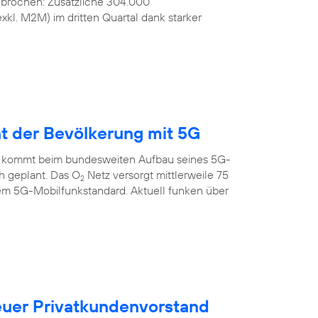
ebrochen: Zusätzliche 304.000
kl. M2M) im dritten Quartal dank starker
nt der Bevölkerung mit 5G
 kommt beim bundesweiten Aufbau seines 5G-
ch geplant. Das O
Netz versorgt mittlerweile 75
2
em 5G-Mobilfunkstandard. Aktuell funken über
uer Privatkundenvorstand