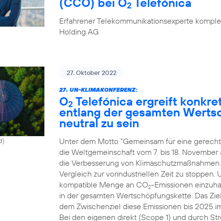
(CCO) bei O
Telefónica
2
Erfahrener Telekommunikationsexperte komplet
Holding AG
27. Oktober 2022
27. UN-KLIMAKONFERENZ:
O
Telefónica ergreift konk
2
entlang der gesamten Werts
neutral zu sein
Unter dem Motto "Gemeinsam für eine gerechte
d)
die Weltgemeinschaft vom 7. bis 18. November
die Verbesserung von Klimaschutzmaßnahmen. Zi
Vergleich zur vorindustriellen Zeit zu stoppen.
kompatible Menge an CO
-Emissionen einzuhal
2
in der gesamten Wertschöpfungskette. Das Ziel
dem Zwischenziel diese Emissionen bis 2025 i
Bei den eigenen direkt (Scope 1) und durch St