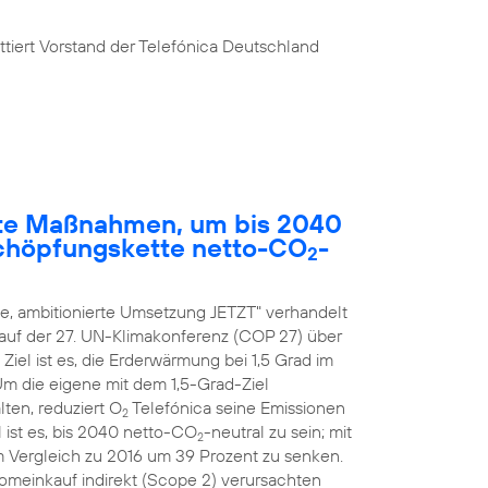
tiert Vorstand der Telefónica Deutschland
rete Maßnahmen, um bis 2040
chöpfungskette netto-CO
-
2
, ambitionierte Umsetzung JETZT" verhandelt
 auf der 27. UN-Klimakonferenz (COP 27) über
el ist es, die Erderwärmung bei 1,5 Grad im
 Um die eigene mit dem 1,5-Grad-Ziel
ten, reduziert O
Telefónica seine Emissionen
2
 ist es, bis 2040 netto-CO
-neutral zu sein; mit
2
m Vergleich zu 2016 um 39 Prozent zu senken.
romeinkauf indirekt (Scope 2) verursachten