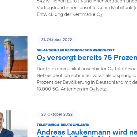
642 Millionen Euro | Kund:innenvertrauen ung
Vertragskund:innen-anschlüsse im Mobilfunk (ex
Entwicklung der Kernmarke O
2
31. Oktober 2022
5G-AUSBAU IN REKORDGESCHWINDIGKEIT:
O
versorgt bereits 75 Proze
2
Der Telekommunikationsanbieter O
Telefónica
2
Netzes deutlich schneller voran als ursprüngli
Prozent der Bevölkerung in Deutschland mit d
18.000 5G-Antennen im O
Netz.
2
28. Oktober 2022
TELEFÓNICA DEUTSCHLAND:
Andreas Laukenmann wird ne