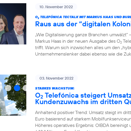
10. November 2022
O
TELEFÓNICA TECTALK MIT MARKUS HAAS UND BUR
2
Raus aus der “digitalen Kolo
„Wie Digitalisierung ganze Branchen umwälzt“
Markus Haas in der neuen Ausgabe des O
Tele
2
trifft. Warum sich inzwischen alles um den „hyb
Unternehmenslenker dabei ebenso wie die Zukun
03. November 2022
STARKES WACHSTUM:
O
Telefónica steigert Umsat
2
Kundenzuwachs im dritten Qu
Anhaltend positiver Trend: Umsatz steigt im dri
Euro basierend auf starkem Mobilfunkserviceum
Höheres operatives Ergebnis: OIBDA bereinigt