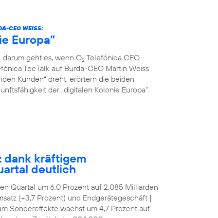
DA-CEO WEISS:
nie Europa”
 – darum geht es, wenn O
Telefónica CEO
2
fónica TecTalk auf Burda-CEO Martin Weiss
riden Kunden“ dreht, erörtern die beiden
ftsfähigkeit der „digitalen Kolonie Europa“.
z dank kräftigem
artal deutlich
tten Quartal um 6,0 Prozent auf 2,085 Milliarden
satz (+3,7 Prozent) und Endgerätegeschäft |
 um Sondereffekte wächst um 4,7 Prozent auf