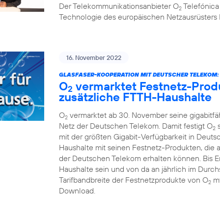
Der Telekommunikationsanbieter O
Telefónica
2
Technologie des europäischen Netzausrüsters 
16. November 2022
GLASFASER-KOOPERATION MIT DEUTSCHER TELEKOM:
O
vermarktet Festnetz-Produ
2
zusätzliche FTTH-Haushalte
O
vermarktet ab 30. November seine gigabitf
2
Netz der Deutschen Telekom. Damit festigt O
s
2
mit der größten Gigabit-Verfügbarkeit in Deuts
Haushalte mit seinen Festnetz-Produkten, die 
der Deutschen Telekom erhalten können. Bis En
Haushalte sein und von da an jährlich im Durchs
Tarifbandbreite der Festnetzprodukte von O
my
2
Download.