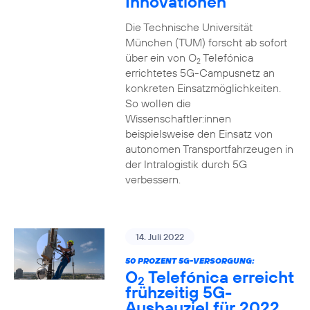
Innovationen
Die Technische Universität
München (TUM) forscht ab sofort
über ein von O
Telefónica
2
errichtetes 5G-Campusnetz an
konkreten Einsatzmöglichkeiten.
So wollen die
Wissenschaftler:innen
beispielsweise den Einsatz von
autonomen Transportfahrzeugen in
der Intralogistik durch 5G
verbessern.
14. Juli 2022
50 PROZENT 5G-VERSORGUNG:
O
Telefónica erreicht
2
frühzeitig 5G-
Ausbauziel für 2022