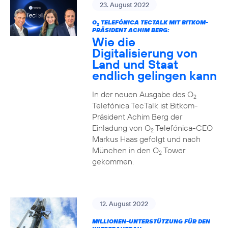
23. August 2022
O
TELEFÓNICA TECTALK MIT BITKOM-
2
PRÄSIDENT ACHIM BERG:
Wie die
Digitalisierung von
Land und Staat
endlich gelingen kann
In der neuen Ausgabe des O
2
Telefónica TecTalk ist Bitkom-
Präsident Achim Berg der
Einladung von O
Telefónica-CEO
2
Markus Haas gefolgt und nach
München in den O
Tower
2
gekommen.
12. August 2022
MILLIONEN-UNTERSTÜTZUNG FÜR DEN