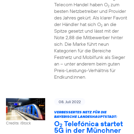
Telecom Handel haben O
zum
2
besten Netzbetreiber und Provider
des Jahres gekürt. Als klarer Favorit
der Händler hat sich O
an die
2
Spitze gesetzt und lässt mit der
Note 2,88 die Mitbewerber hinter
sich. Die Marke führt neun
Kategorien für die Bereiche
Festnetz und Mobilfunk als Sieger
an – unter anderem beim guten
Preis-Leistungs-Verhältnis für
Endkund:innen.
08. Juli 2022
VERBESSERTES NETZ FÜR DIE
BAYERISCHE LANDESHAUPTSTADT:
O
Telefónica startet
Credits: iStock
2
5G in der Münchner