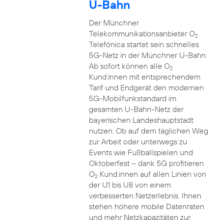
U-Bahn
Der Münchner
Telekommunikationsanbieter O
2
Telefónica startet sein schnelles
5G-Netz in der Münchner U-Bahn.
Ab sofort können alle O
2
Kund:innen mit entsprechendem
Tarif und Endgerät den modernen
5G-Mobilfunkstandard im
gesamten U-Bahn-Netz der
bayerischen Landeshauptstadt
nutzen. Ob auf dem täglichen Weg
zur Arbeit oder unterwegs zu
Events wie Fußballspielen und
Oktoberfest – dank 5G profitieren
O
Kund:innen auf allen Linien von
2
der U1 bis U8 von einem
verbesserten Netzerlebnis. Ihnen
stehen höhere mobile Datenraten
und mehr Netzkapazitäten zur