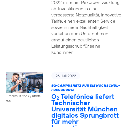
2022 mit einer Rekordentwicklung
ab. Investitionen in eine
verbesserte Netzqualität, innovative
Tarife, einen exzellenten Service
sowie in mehr Nachhaltigkeit
verleihen dem Unternehmen
erneut einen deutlichen
Leistungsschub für seine
Kund:innen.
26. Juli 2022
5G-CAMPUSNETZ FÜR DIE HOCHSCHUL-
FORSCHUNG:
O
Telefónica liefert
Credits: iStock / anon-
2
Technischer
tae
Universität München
digitales Sprungbrett
für mehr