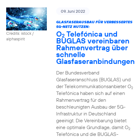
09. Juni 2022
GLASFASERAUSBAU FÜR VERBESSERTES
5G-NETZ NUTZEN:
O
Telefónica und
Credits: istock /
2
BUGLAS vereinbaren
alphaspirit
Rahmenvertrag über
schnelle
Glasfaseranbindungen
Der Bundesverband
Glasfaseranschluss (BUGLAS) und
der Telekommunikationsanbieter O
2
Telefónica haben sich auf einen
Rahmenvertrag für den
beschleunigten Ausbau der 5G-
Infrastruktur in Deutschland
geeinigt. Die Vereinbarung bietet
eine optimale Grundlage, damit O
2
Telefónica und die BUGLAS-