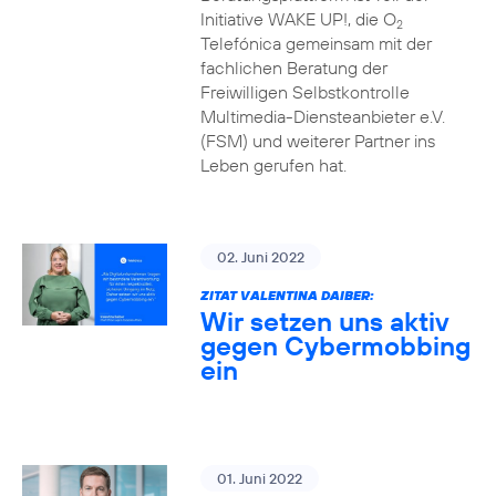
Initiative WAKE UP!, die O
2
Telefónica gemeinsam mit der
fachlichen Beratung der
Freiwilligen Selbstkontrolle
Multimedia-Diensteanbieter e.V.
(FSM) und weiterer Partner ins
Leben gerufen hat.
02. Juni 2022
ZITAT VALENTINA DAIBER:
Wir setzen uns aktiv
gegen Cybermobbing
ein
01. Juni 2022