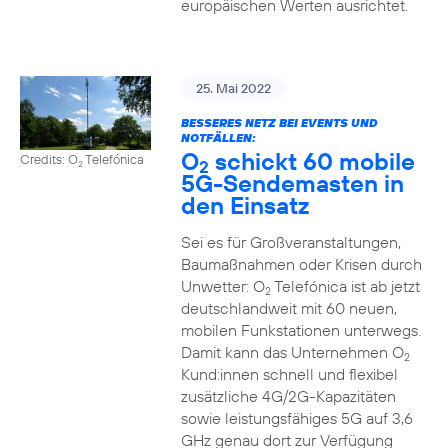
europäischen Werten ausrichtet.
25. Mai 2022
BESSERES NETZ BEI EVENTS UND
NOTFÄLLEN:
O
schickt 60 mobile
Credits: O
Telefónica
2
2
5G-Sendemasten in
den Einsatz
Sei es für Großveranstaltungen,
Baumaßnahmen oder Krisen durch
Unwetter: O
Telefónica ist ab jetzt
2
deutschlandweit mit 60 neuen,
mobilen Funkstationen unterwegs.
Damit kann das Unternehmen O
2
Kund:innen schnell und flexibel
zusätzliche 4G/2G-Kapazitäten
sowie leistungsfähiges 5G auf 3,6
GHz genau dort zur Verfügung