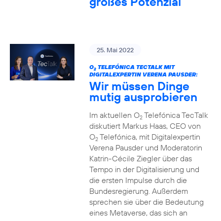
großes Potenzial
25. Mai 2022
O
TELEFÓNICA TECTALK MIT
2
DIGITALEXPERTIN VERENA PAUSDER:
Wir müssen Dinge
mutig ausprobieren
Im aktuellen O
Telefónica TecTalk
2
diskutiert Markus Haas, CEO von
O
Telefónica, mit Digitalexpertin
2
Verena Pausder und Moderatorin
Katrin-Cécile Ziegler über das
Tempo in der Digitalisierung und
die ersten Impulse durch die
Bundesregierung. Außerdem
sprechen sie über die Bedeutung
eines Metaverse, das sich an