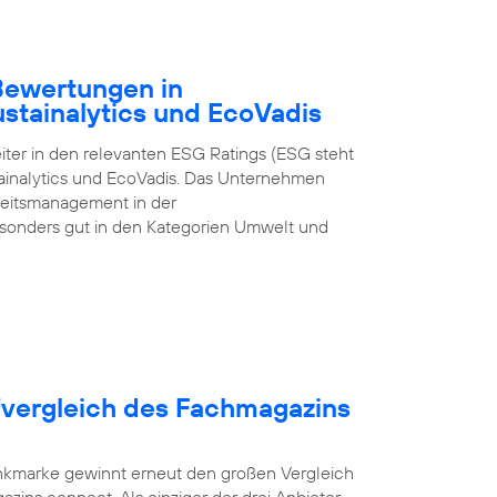
-Bewertungen in
ustainalytics und EcoVadis
iter in den relevanten ESG Ratings (ESG steht
tainalytics und EcoVadis. Das Unternehmen
gkeitsmanagement in der
onders gut in den Kategorien Umwelt und
fvergleich des Fachmagazins
unkmarke gewinnt erneut den großen Vergleich
zins connect. Als einziger der drei Anbieter