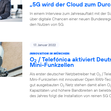
„5G wird der Cloud zum Durc
In einem Interview zum Jahresauftakt mit der
über digitale Chancen einer neuen Bundesreg
den Nutzen von 5G.
17. Januar 2022
INNOVATION IN MÜNCHEN:
O
/ Telefónica aktiviert De
2
Mini-Funkzellen
Als erster deutscher Netzbetreiber hat O
/ Tel
2
Mini-Funkzellen mit innovativer Open RAN-Tech
gut ausgebauten O
Netz stehen damit allen O
2
Kapazitäten und höhere Bandbreiten an belebte
des Jahres folgt die Installation von reinen 5