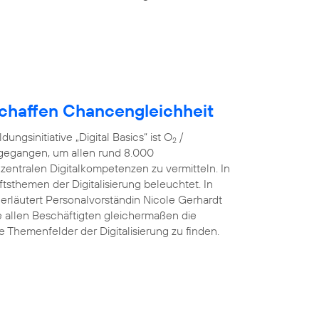
schaffen Chancengleichheit
ngsinitiative „Digital Basics“ ist O
/
2
 gegangen, um allen rund 8.000
 zentralen Digitalkompetenzen zu vermitteln. In
sthemen der Digitalisierung beleuchtet. In
 erläutert Personalvorständin Nicole Gerhardt
ve allen Beschäftigten gleichermaßen die
he Themenfelder der Digitalisierung zu finden.