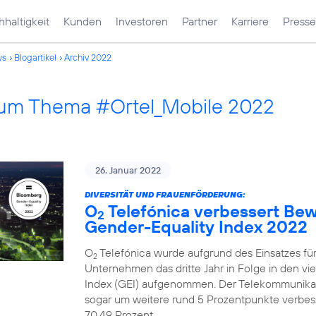
haltigkeit
Kunden
Investoren
Partner
Karriere
Presse
ws
Blogartikel
Archiv 2022
 zum Thema #Ortel_Mobile 2022
26. Januar 2022
DIVERSITÄT UND FRAUENFÖRDERUNG:
O
Telefónica verbessert Be
2
Gender-Equality Index 2022
O
Telefónica wurde aufgrund des Einsatzes fü
2
Unternehmen das dritte Jahr in Folge in den v
Index (GEI) aufgenommen. Der Telekommunika
sogar um weitere rund 5 Prozentpunkte verbesse
70,49 Prozent.