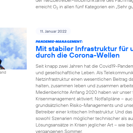
erreicht O
in allen fünf Kategorien ein „Sehr gu
2
11. Januar 2022
PANDEMIE-MANAGEMENT:
Mit stabiler Infrastruktur fü
durch die Corona-Wellen
Seit knapp zwei Jahren hat die Covid19-Pandemi
und gesellschaftliche Leben. Als Telekommunika
land
Netzinfrastruktur einen wesentlichen Beitrag 
halten, zusammen leben und zusammen arbeit
Medienberichte Anfang 2020 haben wir unser fü
Krisenmanagement aktiviert. Notfallpläne – auc
grundsätzlichen Risiko-Managements und unse
Betreiber einer kritischen Infrastruktur. Und da
sowohl Szenarien möglicher technischer als a
Lösungsansätze in Krisen jeglicher Art – wie b
vergangenen Sommer.