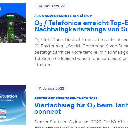
14. Januar 2022
ESG VORREITERROLLE BESTÄTIGT:
O
/ Telefónica erreicht Top
2
Nachhaltigkeitsratings von S
O
/ Telefónica Deutschland verbessert sich we
2
für Environment, Social, Governance) von Sus
bestätigt damit die Vorreiterrolle im Nachhalti
Telekommunikationsbranche und schneidet bes
Ethik ab.
11. Januar 2022
ERSTER GROSSER TARIF-CHECK 2022:
Vierfachsieg für O
beim Tari
2
connect
Starker Start von O
ins Jahr 2022: Die Mobilf
2
der Netzbetreiber-Mobilfunktarife des Fachmaga