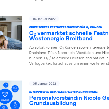
10. Januar 2022
ERWEITERTES FESTNETZANGEBOT FÜR O
KUNDEN:
2
O
vermarktet schnelle Festn
2
Westenergie Breitband
Ab sofort können O
Kunden sowie interessier
2
Rheinland-Pfalz, Nordrhein-Westfalen und Nie
buchen. O
/ Telefónica Deutschland hat dafür 
2
Verfügbarkeit für zuhause um einen weiteren st
05. Januar 2022
INTERVIEW IN DER FRANKFURTER RUNDSCHAU:
Personalvorständin Nicole Ge
Grundausbildung