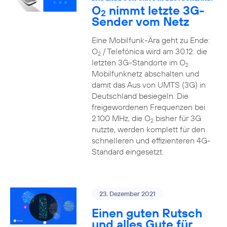
O
nimmt letzte 3G-
2
Sender vom Netz
Eine Mobilfunk-Ära geht zu Ende:
O
/ Telefónica wird am 30.12. die
2
letzten 3G-Standorte im O
2
Mobilfunknetz abschalten und
damit das Aus von UMTS (3G) in
Deutschland besiegeln. Die
freigewordenen Frequenzen bei
2.100 MHz, die O
bisher für 3G
2
nutzte, werden komplett für den
schnelleren und effizienteren 4G-
Standard eingesetzt.
23. Dezember 2021
Einen guten Rutsch
und alles Gute für