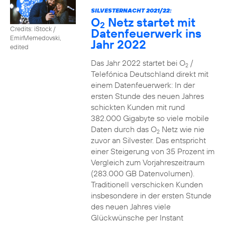
SILVESTERNACHT 2021/22:
O
Netz startet mit
2
Credits: iStock /
Datenfeuerwerk ins
EmirMemedovski,
Jahr 2022
edited
Das Jahr 2022 startet bei O
/
2
Telefónica Deutschland direkt mit
einem Datenfeuerwerk: In der
ersten Stunde des neuen Jahres
schickten Kunden mit rund
382.000 Gigabyte so viele mobile
Daten durch das O
Netz wie nie
2
zuvor an Silvester. Das entspricht
einer Steigerung von 35 Prozent im
Vergleich zum Vorjahreszeitraum
(283.000 GB Datenvolumen).
Traditionell verschicken Kunden
insbesondere in der ersten Stunde
des neuen Jahres viele
Glückwünsche per Instant