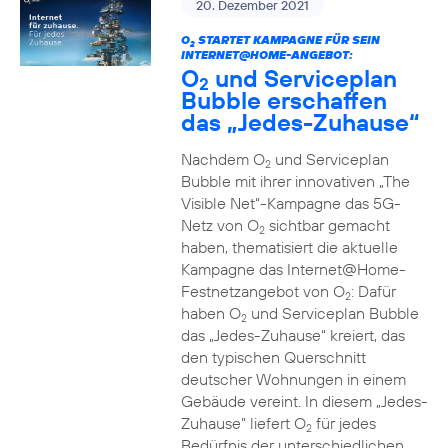
20. Dezember 2021
O
STARTET KAMPAGNE FÜR SEIN
2
INTERNET@HOME-ANGEBOT:
O
und Serviceplan
2
Bubble erschaffen
das „Jedes-Zuhause“
Nachdem O
und Serviceplan
2
Bubble mit ihrer innovativen „The
Visible Net“-Kampagne das 5G-
Netz von O
sichtbar gemacht
2
haben, thematisiert die aktuelle
Kampagne das Internet@Home-
Festnetzangebot von O
: Dafür
2
haben O
und Serviceplan Bubble
2
das „Jedes-Zuhause“ kreiert, das
den typischen Querschnitt
deutscher Wohnungen in einem
Gebäude vereint. In diesem „Jedes-
Zuhause” liefert O
für jedes
2
Bedürfnis der unterschiedlichen