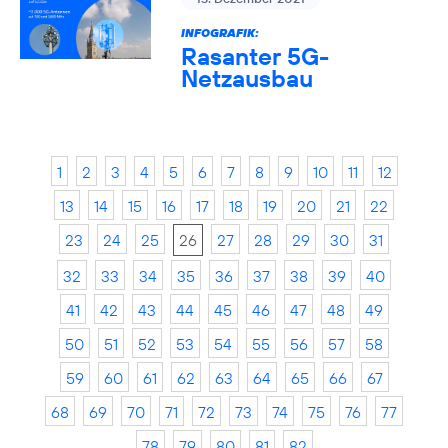
INFOGRAFIK:
Rasanter 5G-
Netzausbau
1
2
3
4
5
6
7
8
9
10
11
12
13
14
15
16
17
18
19
20
21
22
23
24
25
26
27
28
29
30
31
32
33
34
35
36
37
38
39
40
41
42
43
44
45
46
47
48
49
50
51
52
53
54
55
56
57
58
59
60
61
62
63
64
65
66
67
68
69
70
71
72
73
74
75
76
77
78
79
80
81
82