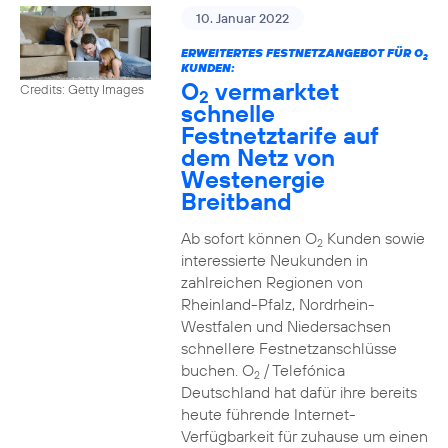
10. Januar 2022
ERWEITERTES FESTNETZANGEBOT FÜR O
2
KUNDEN:
O
vermarktet
Credits: Getty Images
2
schnelle
Festnetztarife auf
dem Netz von
Westenergie
Breitband
Ab sofort können O
Kunden sowie
2
interessierte Neukunden in
zahlreichen Regionen von
Rheinland-Pfalz, Nordrhein-
Westfalen und Niedersachsen
schnellere Festnetzanschlüsse
buchen. O
/ Telefónica
2
Deutschland hat dafür ihre bereits
heute führende Internet-
Verfügbarkeit für zuhause um einen