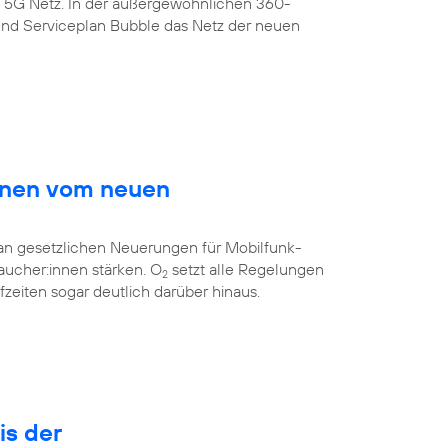
s 5G Netz. In der außergewöhnlichen 360-
nd Serviceplan Bubble das Netz der neuen
innen vom neuen
 an gesetzlichen Neuerungen für Mobilfunk-
aucher:innen stärken. O
setzt alle Regelungen
2
eiten sogar deutlich darüber hinaus.
is der