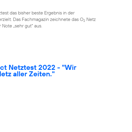
est das bisher beste Ergebnis in der
rzielt. Das Fachmagazin zeichnete das O
Netz
2
 Note „sehr gut“ aus.
t Netztest 2022 - "Wir
etz aller Zeiten."