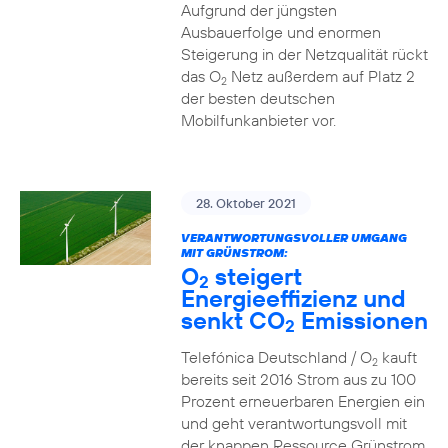
Aufgrund der jüngsten
Ausbauerfolge und enormen
Steigerung in der Netzqualität rückt
das O
Netz außerdem auf Platz 2
2
der besten deutschen
Mobilfunkanbieter vor.
28. Oktober 2021
VERANTWORTUNGSVOLLER UMGANG
MIT GRÜNSTROM:
O
steigert
2
Energieeffizienz und
senkt CO
Emissionen
2
Telefónica Deutschland / O
kauft
2
bereits seit 2016 Strom aus zu 100
Prozent erneuerbaren Energien ein
und geht verantwortungsvoll mit
der knappen Ressource Grünstrom