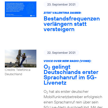
23. September 2021
ZITAT VALENTINA DAIBER:
Bestandsfrequenzen
verlängern statt
versteigern
22. September 2021
VOICE OVER NEW RADIO (VONR):
O
gelingt
2
Credits: Telefónica
Deutschlands erster
Deutschland
Sprachanruf im 5G-
Livenetz
O
hat als erster deutscher
2
Mobilfunknetzbetreiber erfolgreich
einen Sprachanruf rein über sein
5G Live-Netz durchgeführt. Mit der