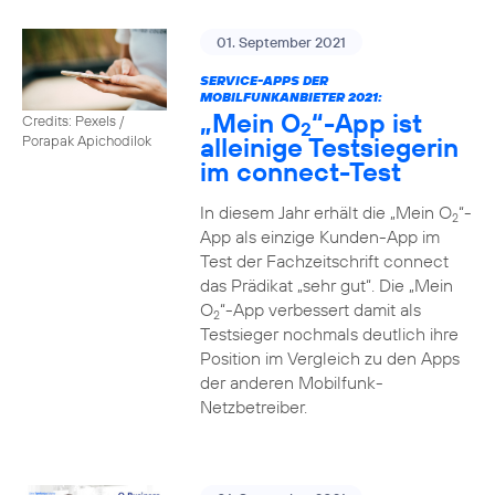
01. September 2021
SERVICE-APPS DER
MOBILFUNKANBIETER 2021:
„Mein O
“-App ist
Credits: Pexels /
2
alleinige Testsiegerin
Porapak Apichodilok
im connect-Test
In diesem Jahr erhält die „Mein O
“-
2
App als einzige Kunden-App im
Test der Fachzeitschrift connect
das Prädikat „sehr gut“. Die „Mein
O
“-App verbessert damit als
2
Testsieger nochmals deutlich ihre
Position im Vergleich zu den Apps
der anderen Mobilfunk-
Netzbetreiber.