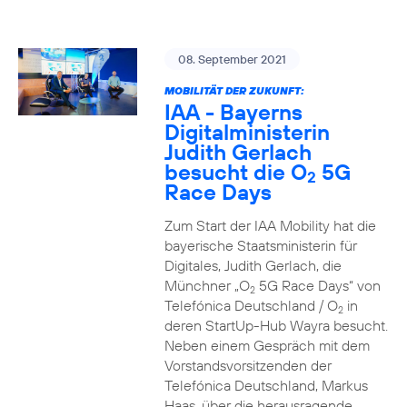
08. September 2021
MOBILITÄT DER ZUKUNFT:
IAA - Bayerns
Digitalministerin
Judith Gerlach
besucht die O
5G
2
Race Days
Zum Start der IAA Mobility hat die
bayerische Staatsministerin für
Digitales, Judith Gerlach, die
Münchner „O
5G Race Days“ von
2
Telefónica Deutschland / O
in
2
deren StartUp-Hub Wayra besucht.
Neben einem Gespräch mit dem
Vorstandsvorsitzenden der
Telefónica Deutschland, Markus
Haas, über die herausragende