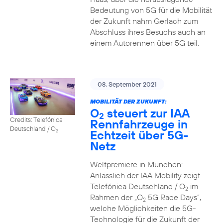
Bedeutung von 5G für die Mobilität
der Zukunft nahm Gerlach zum
Abschluss ihres Besuchs auch an
einem Autorennen über 5G teil.
08. September 2021
MOBILITÄT DER ZUKUNFT:
O
steuert zur IAA
2
Credits: Telefónica
Rennfahrzeuge in
Deutschland / O
Echtzeit über 5G-
2
Netz
Weltpremiere in München:
Anlässlich der IAA Mobility zeigt
Telefónica Deutschland / O
im
2
Rahmen der „O
5G Race Days“,
2
welche Möglichkeiten die 5G-
Technologie für die Zukunft der