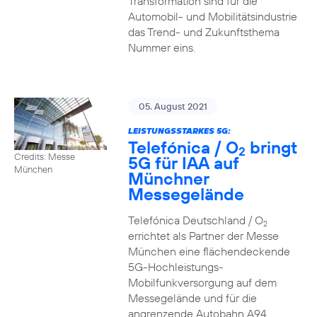
Transformation sind für die
Automobil- und Mobilitätsindustrie
das Trend- und Zukunftsthema
Nummer eins.
05. August 2021
LEISTUNGSSTARKES 5G:
Telefónica / O
bringt
2
Credits: Messe
5G für IAA auf
München
Münchner
Messegelände
Telefónica Deutschland / O
2
errichtet als Partner der Messe
München eine flächendeckende
5G-Hochleistungs-
Mobilfunkversorgung auf dem
Messegelände und für die
angrenzende Autobahn A94.