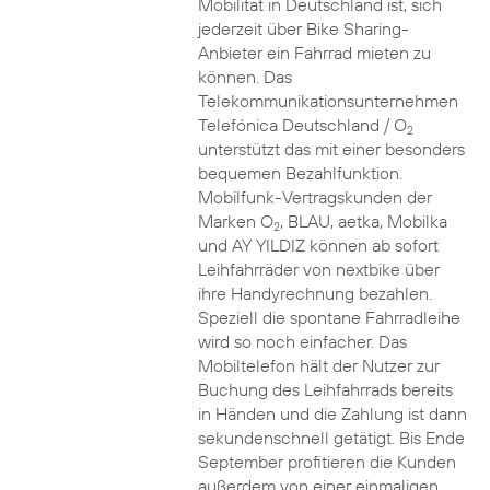
Mobilität in Deutschland ist, sich
jederzeit über Bike Sharing-
Anbieter ein Fahrrad mieten zu
können. Das
Telekommunikationsunternehmen
Telefónica Deutschland / O
2
unterstützt das mit einer besonders
bequemen Bezahlfunktion.
Mobilfunk-Vertragskunden der
Marken O
, BLAU, aetka, Mobilka
2
und AY YILDIZ können ab sofort
Leihfahrräder von nextbike über
ihre Handyrechnung bezahlen.
Speziell die spontane Fahrradleihe
wird so noch einfacher. Das
Mobiltelefon hält der Nutzer zur
Buchung des Leihfahrrads bereits
in Händen und die Zahlung ist dann
sekundenschnell getätigt. Bis Ende
September profitieren die Kunden
außerdem von einer einmaligen