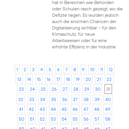
hat in Bereichen wie Behörden
oder Schulen rasch gezeigt, wo die
Defizite liegen. Es wurden jedoch
auch die enormen Chancen der
Digitalisierung sichtbar – für den
Klimaschutz, für neue
Arbeitsweisen oder für eine
erhöhte Effizienz in der Industrie.
1
2
3
4
5
6
7
8
9
10
11
12
13
14
15
16
17
18
19
20
21
22
23
24
25
26
27
28
29
30
31
32
33
34
35
36
37
38
39
40
41
42
43
44
45
46
47
48
49
50
51
52
53
54
55
56
57
58
59
60
61
62
63
64
65
66
67