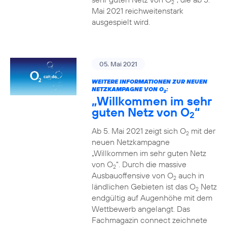
2
Mai 2021 reichweitenstark
ausgespielt wird.
05. Mai 2021
WEITERE INFORMATIONEN ZUR NEUEN
NETZKAMPAGNE VON O
:
2
„Willkommen im sehr
guten Netz von O
“
2
Ab 5. Mai 2021 zeigt sich O
mit der
2
neuen Netzkampagne
„Willkommen im sehr guten Netz
von O
“. Durch die massive
2
Ausbauoffensive von O
auch in
2
ländlichen Gebieten ist das O
Netz
2
endgültig auf Augenhöhe mit dem
Wettbewerb angelangt. Das
Fachmagazin connect zeichnete