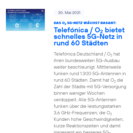
20. Mai 2021
DAS O
5G-NETZ WÄCHST RASANT:
2
Telefónica / O
bietet
2
schnelles 5G-Netz in
rund 60 Städten
Telefónica Deutschland / O
hat
2
ihren bundesweiten 5G-Ausbau
weiter beschleunigt. Mittlerweile
funken rund 1.300 5G-Antennen in
rund 60 Städten. Damit hat O
die
2
Zahl der Städte mit 5G-Versorgung
binnen weniger Wochen
verdoppelt. Alle 5G-Antennen
funken über die leistungsstarken
3,6 GHz-Frequenzen, die O
2
Kunden hohe Geschwindigkeiten,
kurze Reaktionszeiten und damit
insgesamt ein besseres 5G-