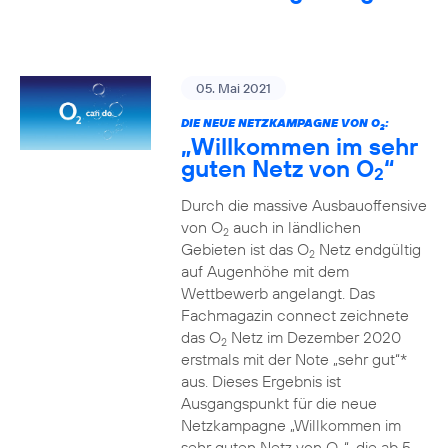
05. Mai 2021
DIE NEUE NETZKAMPAGNE VON O
:
2
„Willkommen im sehr
guten Netz von O
“
2
Durch die massive Ausbauoffensive
von O
auch in ländlichen
2
Gebieten ist das O
Netz endgültig
2
auf Augenhöhe mit dem
Wettbewerb angelangt. Das
Fachmagazin connect zeichnete
das O
Netz im Dezember 2020
2
erstmals mit der Note „sehr gut“*
aus. Dieses Ergebnis ist
Ausgangspunkt für die neue
Netzkampagne „Willkommen im
sehr guten Netz von O
“, die ab 5.