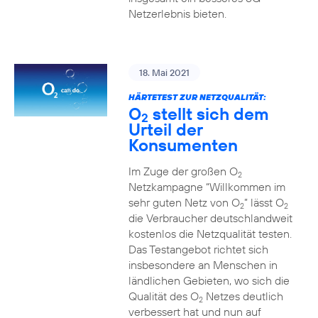
Netzerlebnis bieten.
18. Mai 2021
HÄRTETEST ZUR NETZQUALITÄT:
O
stellt sich dem
2
Urteil der
Konsumenten
Im Zuge der großen O
2
Netzkampagne “Willkommen im
sehr guten Netz von O
” lässt O
2
2
die Verbraucher deutschlandweit
kostenlos die Netzqualität testen.
Das Testangebot richtet sich
insbesondere an Menschen in
ländlichen Gebieten, wo sich die
Qualität des O
Netzes deutlich
2
verbessert hat und nun auf