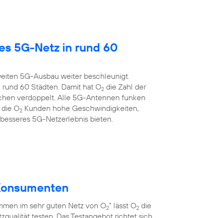
es 5G-Netz in rund 60
eiten 5G-Ausbau weiter beschleunigt.
 rund 60 Städten. Damit hat O
die Zahl der
2
chen verdoppelt. Alle 5G-Antennen funken
 die O
Kunden hohe Geschwindigkeiten,
2
 besseres 5G-Netzerlebnis bieten.
r Konsumenten
men im sehr guten Netz von O
” lässt O
die
2
2
qualität testen. Das Testangebot richtet sich