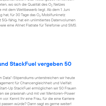
en, wo sich die Qualität des O
Netzes
2
 mit dem Wettbewerb liegt. Ab dem 1. Juni
g hat, für 30 Tage das O
Mobilfunknetz
2
st 5G-fähig, hat ein unlimitiertes Datenvolumen
wie eine Allnet Flatrate für Telefonie und SMS.
nd StackFuel vergeben 50
n Data“-Stipendiums unterstreichen wir heute
agement für Chancengleichheit und Vielfalt
tart-Up StackFuel ermöglichen wir 50 Frauen
ten sie praxisnah und mit viel Mentoren-Power
vor. Kennt Ihr eine Frau, für die eine Karriere
t passen würde? Dann sagt es gerne weiter!