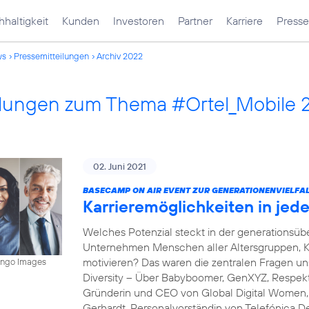
haltigkeit
Kunden
Investoren
Partner
Karriere
Presse
ws
Pressemitteilungen
Archiv 2022
ilungen zum Thema #Ortel_Mobile 
02. Juni 2021
BASECAMP ON AIR EVENT ZUR GENERATIONENVIELFAL
Karrieremöglichkeiten in je
Welches Potenzial steckt in der generations
Unternehmen Menschen aller Altersgruppen, K
motivieren? Das waren die zentralen Fragen 
mingo Images
Diversity – Über Babyboomer, GenXYZ, Respekt 
Gründerin und CEO von Global Digital Women, s
Gerhardt, Personalvorständin von Telefónica D