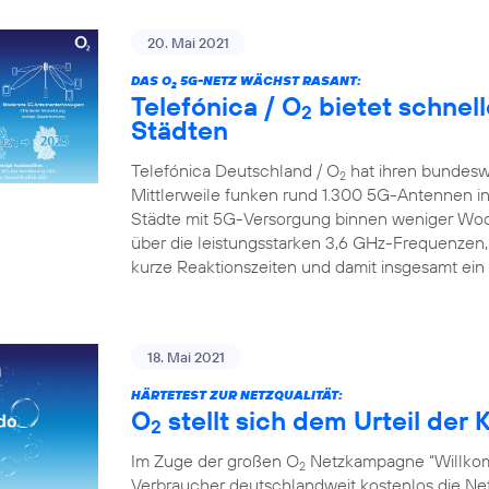
20. Mai 2021
DAS O
5G-NETZ WÄCHST RASANT:
2
Telefónica / O
bietet schnell
2
Städten
Telefónica Deutschland / O
hat ihren bundesw
2
Mittlerweile funken rund 1.300 5G-Antennen in
Städte mit 5G-Versorgung binnen weniger Wo
über die leistungsstarken 3,6 GHz-Frequenzen,
kurze Reaktionszeiten und damit insgesamt ein
18. Mai 2021
HÄRTETEST ZUR NETZQUALITÄT:
O
stellt sich dem Urteil de
2
Im Zuge der großen O
Netzkampagne “Willkom
2
Verbraucher deutschlandweit kostenlos die Netz