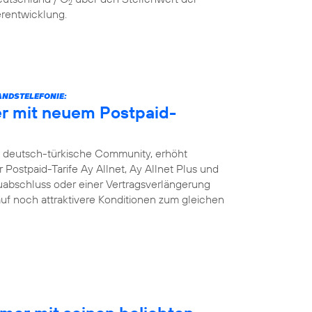
2
erentwicklung.
NDSTELEFONIE:
r mit neuem Postpaid-
e deutsch-türkische Community, erhöht
Postpaid-Tarife Ay Allnet, Ay Allnet Plus und
uabschluss oder einer Vertragsverlängerung
 auf noch attraktivere Konditionen zum gleichen