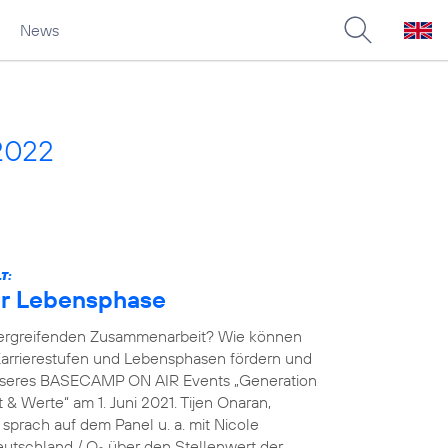
News
2022
T:
der Lebensphase
übergreifenden Zusammenarbeit? Wie können
arrierestufen und Lebensphasen fördern und
unseres BASECAMP ON AIR Events „Generation
& Werte“ am 1. Juni 2021. Tijen Onaran,
prach auf dem Panel u. a. mit Nicole
eutschland / O
über den Stellenwert der