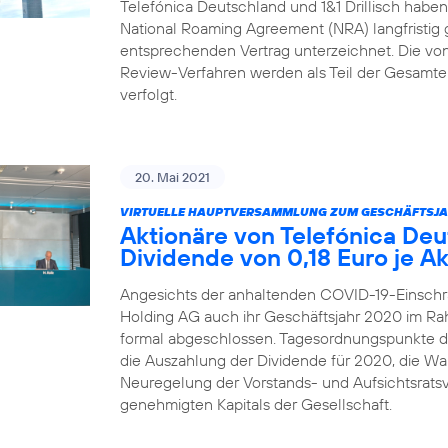
Telefónica Deutschland und 1&1 Drillisch habe
National Roaming Agreement (NRA) langfristig 
entsprechenden Vertrag unterzeichnet. Die von 1
Review-Verfahren werden als Teil der Gesamtei
verfolgt.
20. Mai 2021
VIRTUELLE HAUPTVERSAMMLUNG ZUM GESCHÄFTSJA
Aktionäre von Telefónica De
Dividende von 0,18 Euro je Ak
Angesichts der anhaltenden COVID-19-Einschr
Holding AG auch ihr Geschäftsjahr 2020 im R
formal abgeschlossen. Tagesordnungspunkte 
die Auszahlung der Dividende für 2020, die Wah
Neuregelung der Vorstands- und Aufsichtsrats
genehmigten Kapitals der Gesellschaft.