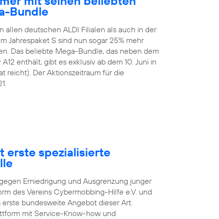
mer mit seinen beliebten
a-Bundle
n allen deutschen ALDI Filialen als auch in der
 Im Jahrespaket S sind nun sogar 25% mehr
en. Das beliebte Mega-Bundle, das neben dem
2 enthält, gibt es exklusiv ab dem 10. Juni in
t reicht). Der Aktionszeitraum für die
1.
 erste spezialisierte
lle
pf gegen Erniedrigung und Ausgrenzung junger
orm des Vereins Cybermobbing-Hilfe e.V. und
s erste bundesweite Angebot dieser Art.
lattform mit Service-Know-how und