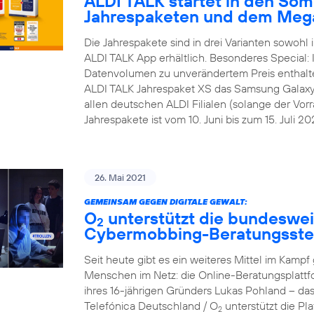
ALDI TALK startet in den Som
Jahrespaketen und dem Meg
Die Jahrespakete sind in drei Varianten sowohl i
ALDI TALK App erhältlich. Besonderes Special:
Datenvolumen zu unverändertem Preis enthalt
ALDI TALK Jahrespaket XS das Samsung Galaxy A1
allen deutschen ALDI Filialen (solange der Vorra
Jahrespakete ist vom 10. Juni bis zum 15. Juli 202
26. Mai 2021
GEMEINSAM GEGEN DIGITALE GEWALT:
O
unterstützt die bundesweit
2
Cybermobbing-Beratungsste
Seit heute gibt es ein weiteres Mittel im Kam
Menschen im Netz: die Online-Beratungsplattf
ihres 16-jährigen Gründers Lukas Pohland – da
Telefónica Deutschland / O
unterstützt die P
2