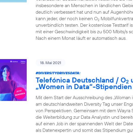
insbesondere an Menschen in ländlichen Gebiet
deutlich verbessert hat und nun auf Augenhöhe
kann jeder, der noch keinen O
Mobilfunkvertra
2
unverbindlich testen. Der kostenlose Testtarif i
mit einer Geschwindigkeit bis zu 500 Mbits/s so
Nach einem Monat läuft er automatisch aus.
18. Mai 2021
#DIVERSITYDRIVESDATA
:
Telefónica Deutschland / O
u
2
„Women in Data“-Stipendien
Mit dem Start der Ausschreibung des „Woman i
am deutschlandweiten Diversity Tag unser Eng
von Perspektiven. Gemeinsam mit dem Wayra S
die Weiterbildung zur Data Analystin und berei
auf einen Job in der spannenden Welt der Daten 
als Datenexpertin und somit das Stipendium gu