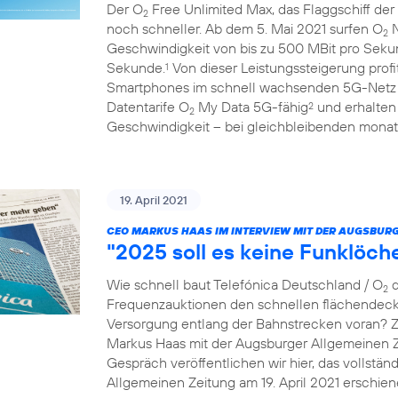
Der O
Free Unlimited Max, das Flaggschiff der
2
noch schneller. Ab dem 5. Mai 2021 surfen O
N
2
Geschwindigkeit von bis zu 500 MBit pro Seku
Sekunde.
Von dieser Leistungssteigerung prof
1
Smartphones im schnell wachsenden 5G-Netz
Datentarife O
My Data 5G-fähig
und erhalten
2
2
Geschwindigkeit – bei gleichbleibenden monatl
19. April 2021
CEO MARKUS HAAS IM INTERVIEW MIT DER AUGSBURG
"2025 soll es keine Funklöc
Wie schnell baut Telefónica Deutschland / O
d
2
Frequenzauktionen den schnellen flächendec
Versorgung entlang der Bahnstrecken voran? 
Markus Haas mit der Augsburger Allgemeinen 
Gespräch veröffentlichen wir hier, das vollständ
Allgemeinen Zeitung am 19. April 2021 erschien