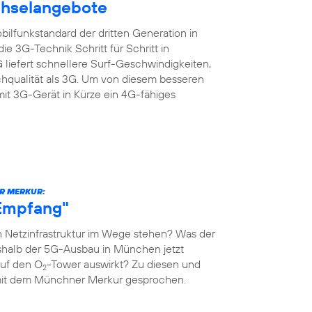
chselangebote
ilfunkstandard der dritten Generation in
e 3G-Technik Schritt für Schritt in
liefert schnellere Surf-Geschwindigkeiten,
chqualität als 3G. Um von diesem besseren
mit 3G-Gerät in Kürze ein 4G-fähiges
R MERKUR:
-Empfang"
 Netzinfrastruktur im Wege stehen? Was der
shalb der 5G-Ausbau in München jetzt
auf den O
-Tower auswirkt? Zu diesen und
2
mit dem Münchner Merkur gesprochen.