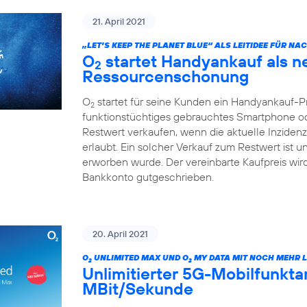
21. April 2021
„LET’S KEEP THE PLANET BLUE“ ALS LEITIDEE FÜR N
O
startet Handyankauf als n
2
Ressourcenschonung
O
startet für seine Kunden ein Handyankauf-
2
funktionstüchtiges gebrauchtes Smartphone od
Restwert verkaufen, wenn die aktuelle Inzide
erlaubt. Ein solcher Verkauf zum Restwert ist 
erworben wurde. Der vereinbarte Kaufpreis wi
Bankkonto gutgeschrieben.
20. April 2021
O
UNLIMITED MAX UND O
MY DATA MIT NOCH MEHR L
2
2
Unlimitierter 5G-Mobilfunktari
MBit/Sekunde