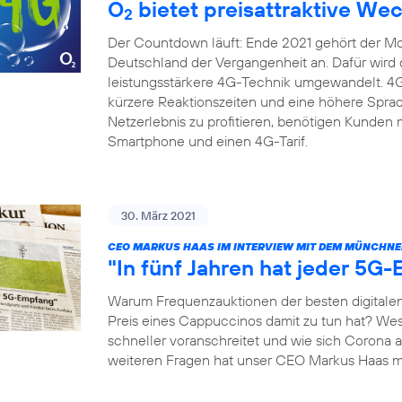
O
bietet preisattraktive We
2
Der Countdown läuft: Ende 2021 gehört der Mob
Deutschland der Vergangenheit an. Dafür wird di
leistungsstärkere 4G-Technik umgewandelt. 4G 
kürzere Reaktionszeiten und eine höhere Spra
Netzerlebnis zu profitieren, benötigen Kunden 
Smartphone und einen 4G-Tarif.
30. März 2021
CEO MARKUS HAAS IM INTERVIEW MIT DEM MÜNCHNE
"In fünf Jahren hat jeder 5G
Warum Frequenzauktionen der besten digitalen
Preis eines Cappuccinos damit zu tun hat? We
schneller voranschreitet und wie sich Corona 
weiteren Fragen hat unser CEO Markus Haas 