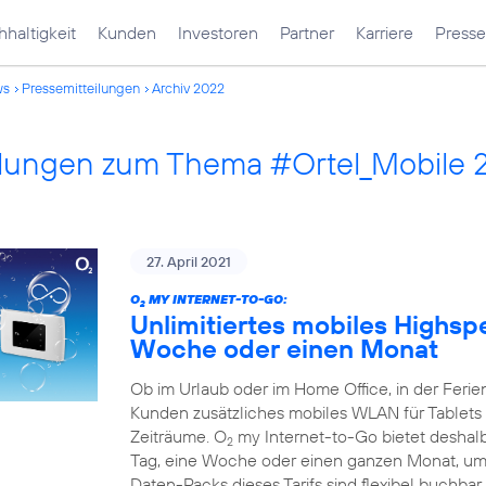
haltigkeit
Kunden
Investoren
Partner
Karriere
Presse
ws
Pressemitteilungen
Archiv 2022
ilungen zum Thema #Ortel_Mobile 
27. April 2021
O
MY INTERNET-TO-GO:
2
Unlimitiertes mobiles Highsp
Woche oder einen Monat
Ob im Urlaub oder im Home Office, in der Fer
Kunden zusätzliches mobiles WLAN für Tablets 
Zeiträume. O
my Internet-to-Go bietet deshalb 
2
Tag, eine Woche oder einen ganzen Monat, um 
Daten-Packs dieses Tarifs sind flexibel buchbar