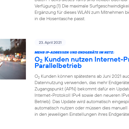
Verfügung.(1) Die maximale Surfgeschwindigkeit 
Ergänzung für dieses WLAN zum Mitnehmen bi
in die Hosentasche passt.
23. April 2021
MEHR IP-ADRESSEN UND ENDGERÄTE IM NETZ:
O
Kunden nutzen Internet-Pr
2
Parallelbetrieb
O
Kunden können spätestens ab Juni 2021 auch
2
Datennutzung verwenden, das mehr Endgeräte i
Zugangspunkt (APN) bekommt dafür ein Update, 
Internet-Protokoll IPv4 sowie den neueren IP
Betrieb). Das Update wird automatisch eingesp
automatisch nutzen oder müssen dies manuell 
in den jeweiligen Einstellungen ihres Endgeräte