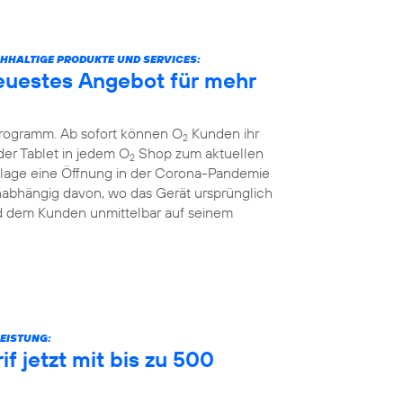
ACHHALTIGE PRODUKTE UND SERVICES:
euestes Angebot für mehr
Programm. Ab sofort können O
Kunden ihr
2
er Tablet in jedem O
Shop zum aktuellen
2
nzlage eine Öffnung in der Corona-Pandemie
unabhängig davon, wo das Gerät ursprünglich
rd dem Kunden unmittelbar auf seinem
EISTUNG:
f jetzt mit bis zu 500