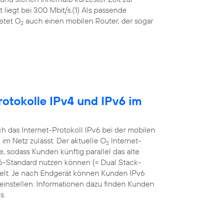
liegt bei 300 Mbit/s.(1) Als passende
etet O
auch einen mobilen Router, der sogar
2
otokolle IPv4 und IPv6 im
 das Internet-Protokoll IPv6 bei der mobilen
m Netz zulässt. Der aktuelle O
Internet-
2
sodass Kunden künftig parallel das alte
v6-Standard nutzen können (= Dual Stack-
ielt. Je nach Endgerät können Kunden IPv6
einstellen. Informationen dazu finden Kunden
s.