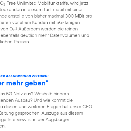
 O
Free Unlimited Mobilfunktarife, wird jetzt
2
eukunden in diesem Tarif mobil mit einer
nde anstelle von bisher maximal 300 MBit pro
itieren vor allem Kunden mit 5G-fähigen
 von O
.
Außerdem werden die reinen
2
2
 ebenfalls deutlich mehr Datenvolumen und
ichen Preisen.
ER ALLGEMEINEN ZEITUNG:
her mehr geben"
as 5G Netz aus? Weshalb hindern
kenden Ausbau? Und wie kommt die
Zu diesen und weiteren Fragen hat unser CEO
Zeitung gesprochen. Auszüge aus diesem
ige Interview ist in der Augsburger
en.