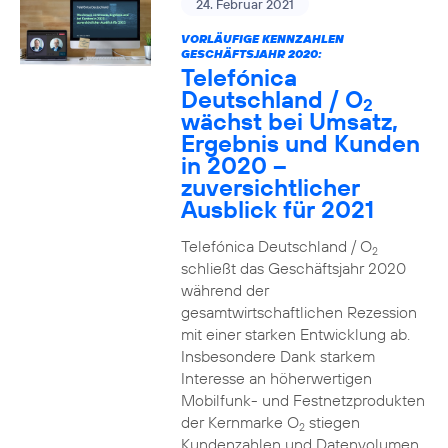
24. Februar 2021
VORLÄUFIGE KENNZAHLEN
GESCHÄFTSJAHR 2020:
Telefónica
Deutschland / O
2
wächst bei Umsatz,
Ergebnis und Kunden
in 2020 –
zuversichtlicher
Ausblick für 2021
Telefónica Deutschland / O
2
schließt das Geschäftsjahr 2020
während der
gesamtwirtschaftlichen Rezession
mit einer starken Entwicklung ab.
Insbesondere Dank starkem
Interesse an höherwertigen
Mobilfunk- und Festnetzprodukten
der Kernmarke O
stiegen
2
Kundenzahlen und Datenvolumen