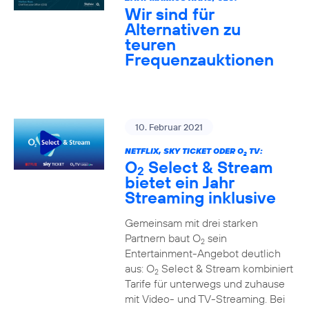
Wir sind für
Alternativen zu
teuren
Frequenzauktionen
10. Februar 2021
NETFLIX, SKY TICKET ODER O
TV:
2
O
Select & Stream
2
bietet ein Jahr
Streaming inklusive
Gemeinsam mit drei starken
Partnern baut O
sein
2
Entertainment-Angebot deutlich
aus: O
Select & Stream kombiniert
2
Tarife für unterwegs und zuhause
mit Video- und TV-Streaming. Bei