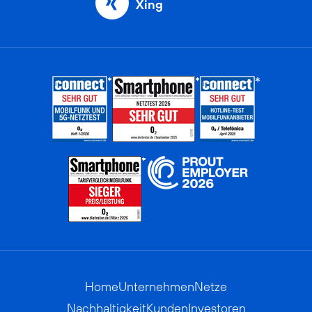
Xing
Home
Unternehmen
Netze
Nachhaltigkeit
Kunden
Investoren