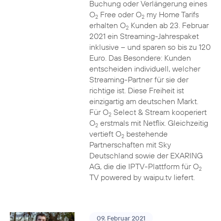
Buchung oder Verlängerung eines
O
Free oder O
my Home Tarifs
2
2
erhalten O
Kunden ab 23. Februar
2
2021 ein Streaming-Jahrespaket
inklusive – und sparen so bis zu 120
Euro. Das Besondere: Kunden
entscheiden individuell, welcher
Streaming-Partner für sie der
richtige ist. Diese Freiheit ist
einzigartig am deutschen Markt.
Für O
Select & Stream kooperiert
2
O
erstmals mit Netflix. Gleichzeitig
2
vertieft O
bestehende
2
Partnerschaften mit Sky
Deutschland sowie der EXARING
AG, die die IPTV-Plattform für O
2
TV powered by waipu.tv liefert.
09. Februar 2021