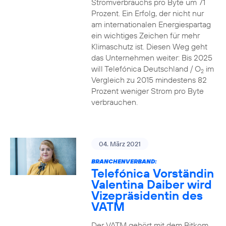
Stromverbrauchs pro Byte um 71
Prozent. Ein Erfolg, der nicht nur
am internationalen Energiespartag
ein wichtiges Zeichen für mehr
Klimaschutz ist. Diesen Weg geht
das Unternehmen weiter: Bis 2025
will Telefónica Deutschland / O
im
2
Vergleich zu 2015 mindestens 82
Prozent weniger Strom pro Byte
verbrauchen.
04. März 2021
BRANCHENVERBAND:
Telefónica Vorständin
Valentina Daiber wird
Vizepräsidentin des
VATM
Der VATM gehört mit dem Bitkom