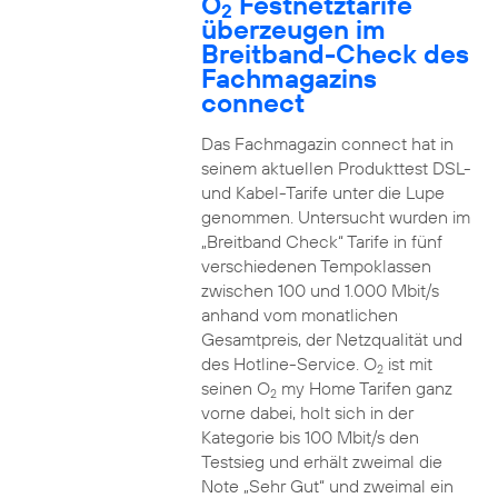
O
Festnetztarife
2
überzeugen im
Breitband-Check des
Fachmagazins
connect
Das Fachmagazin connect hat in
seinem aktuellen Produkttest DSL-
und Kabel-Tarife unter die Lupe
genommen. Untersucht wurden im
„Breitband Check“ Tarife in fünf
verschiedenen Tempoklassen
zwischen 100 und 1.000 Mbit/s
anhand vom monatlichen
Gesamtpreis, der Netzqualität und
des Hotline-Service. O
ist mit
2
seinen O
my Home Tarifen ganz
2
vorne dabei, holt sich in der
Kategorie bis 100 Mbit/s den
Testsieg und erhält zweimal die
Note „Sehr Gut“ und zweimal ein