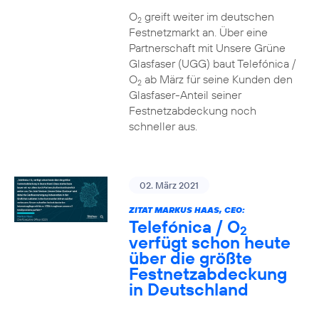
O
greift weiter im deutschen
2
Festnetzmarkt an. Über eine
Partnerschaft mit Unsere Grüne
Glasfaser (UGG) baut Telefónica /
O
ab März für seine Kunden den
2
Glasfaser-Anteil seiner
Festnetzabdeckung noch
schneller aus.
02. März 2021
ZITAT MARKUS HAAS, CEO:
Telefónica / O
2
verfügt schon heute
über die größte
Festnetzabdeckung
in Deutschland