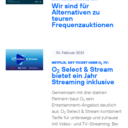
Wir sind für
Alternativen zu
teuren
Frequenzauktionen
10. Februar 2021
NETFLIX, SKY TICKET ODER O
TV:
2
O
Select & Stream
2
bietet ein Jahr
Streaming inklusive
Gemeinsam mit drei starken
Partnern baut O
sein
2
Entertainment-Angebot deutlich
aus: O
Select & Stream kombiniert
2
Tarife für unterwegs und zuhause
mit Video- und TV-Streaming. Bei