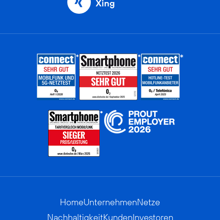
Xing
Home
Unternehmen
Netze
Nachhaltigkeit
Kunden
Investoren