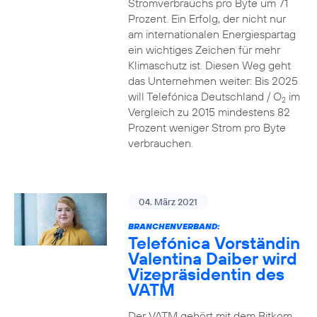
Stromverbrauchs pro Byte um 71
Prozent. Ein Erfolg, der nicht nur
am internationalen Energiespartag
ein wichtiges Zeichen für mehr
Klimaschutz ist. Diesen Weg geht
das Unternehmen weiter: Bis 2025
will Telefónica Deutschland / O
im
2
Vergleich zu 2015 mindestens 82
Prozent weniger Strom pro Byte
verbrauchen.
04. März 2021
BRANCHENVERBAND:
Telefónica Vorständin
Valentina Daiber wird
Vizepräsidentin des
VATM
Der VATM gehört mit dem Bitkom