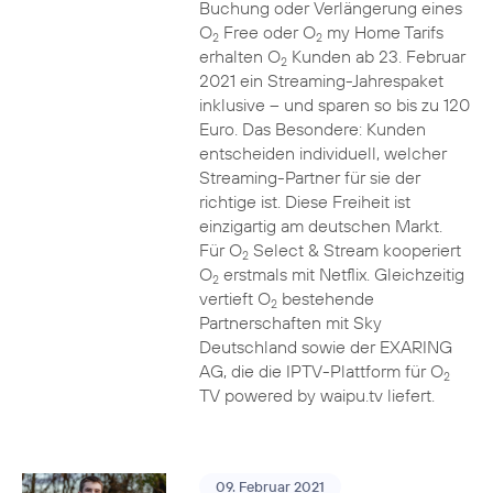
Buchung oder Verlängerung eines
O
Free oder O
my Home Tarifs
2
2
erhalten O
Kunden ab 23. Februar
2
2021 ein Streaming-Jahrespaket
inklusive – und sparen so bis zu 120
Euro. Das Besondere: Kunden
entscheiden individuell, welcher
Streaming-Partner für sie der
richtige ist. Diese Freiheit ist
einzigartig am deutschen Markt.
Für O
Select & Stream kooperiert
2
O
erstmals mit Netflix. Gleichzeitig
2
vertieft O
bestehende
2
Partnerschaften mit Sky
Deutschland sowie der EXARING
AG, die die IPTV-Plattform für O
2
TV powered by waipu.tv liefert.
09. Februar 2021