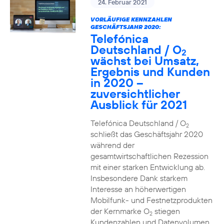
24. Februar 2021
VORLÄUFIGE KENNZAHLEN
GESCHÄFTSJAHR 2020:
Telefónica
Deutschland / O
2
wächst bei Umsatz,
Ergebnis und Kunden
in 2020 –
zuversichtlicher
Ausblick für 2021
Telefónica Deutschland / O
2
schließt das Geschäftsjahr 2020
während der
gesamtwirtschaftlichen Rezession
mit einer starken Entwicklung ab.
Insbesondere Dank starkem
Interesse an höherwertigen
Mobilfunk- und Festnetzprodukten
der Kernmarke O
stiegen
2
Kundenzahlen und Datenvolumen