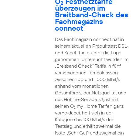
O
Festnetztarife
2
überzeugen im
Breitband-Check des
Fachmagazins
connect
Das Fachmagazin connect hat in
seinem aktuellen Produkttest DSL-
und Kabel-Tarife unter die Lupe
genommen. Untersucht wurden im
„Breitband Check“ Tarife in fünf
verschiedenen Tempoklassen
zwischen 100 und 1.000 Mbit/s
anhand vom monatlichen
Gesamtpreis, der Netzqualität und
des Hotline-Service. O
ist mit
2
seinen O
my Home Tarifen ganz
2
vorne dabei, holt sich in der
Kategorie bis 100 Mbit/s den
Testsieg und erhält zweimal die
Note „Sehr Gut“ und zweimal ein