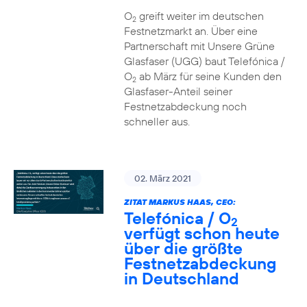
O
greift weiter im deutschen
2
Festnetzmarkt an. Über eine
Partnerschaft mit Unsere Grüne
Glasfaser (UGG) baut Telefónica /
O
ab März für seine Kunden den
2
Glasfaser-Anteil seiner
Festnetzabdeckung noch
schneller aus.
02. März 2021
ZITAT MARKUS HAAS, CEO:
Telefónica / O
2
verfügt schon heute
über die größte
Festnetzabdeckung
in Deutschland