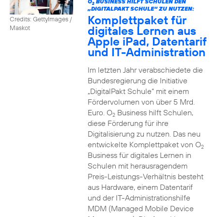
O
BUSINESS HILFT SCHULEN DEN
2
„DIGITALPAKT SCHULE“ ZU NUTZEN:
Komplettpaket für
Credits: GettyImages /
digitales Lernen aus
Maskot
Apple iPad, Datentarif
und IT-Administration
Im letzten Jahr verabschiedete die
Bundesregierung die Initiative
„DigitalPakt Schule“ mit einem
Fördervolumen von über 5 Mrd.
Euro. O
Business hilft Schulen,
2
diese Förderung für ihre
Digitalisierung zu nutzen. Das neu
entwickelte Komplettpaket von O
2
Business für digitales Lernen in
Schulen mit herausragendem
Preis-Leistungs-Verhältnis besteht
aus Hardware, einem Datentarif
und der IT-Administrationshilfe
MDM (Managed Mobile Device