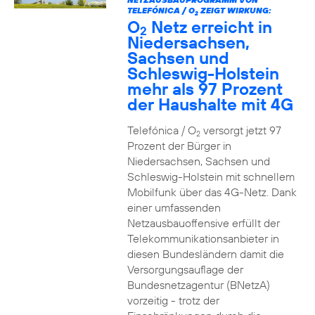
TELEFÓNICA / O
ZEIGT WIRKUNG:
2
O
Netz erreicht in
2
Niedersachsen,
Sachsen und
Schleswig-Holstein
mehr als 97 Prozent
der Haushalte mit 4G
Telefónica / O
versorgt jetzt 97
2
Prozent der Bürger in
Niedersachsen, Sachsen und
Schleswig-Holstein mit schnellem
Mobilfunk über das 4G-Netz. Dank
einer umfassenden
Netzausbauoffensive erfüllt der
Telekommunikationsanbieter in
diesen Bundesländern damit die
Versorgungsauflage der
Bundesnetzagentur (BNetzA)
vorzeitig - trotz der