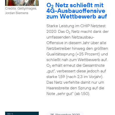
O
Netz schließt mit
2
Credits: Gettyimages,
4G-Ausbauoffensive
Jordan Siemens
zum Wettbewerb auf
Starke Leistung im CHIP Netztest
2020: Das O
Netz macht dank der
2
umfassenden Netzausbau-
Offensive in diesem Jahr über alle
Netzbetreiber hinweg den größten
Qualitätssprung (+25 Prozent) und
schließt nah zum Wettbewerb auf.
O
erhält erneut die Gesamtnote
2
„gut“, verbessert diese jedoch auf
starke 1,59 (nach 2,3 im Vorjahr).
Das Netz verfehlte damit nur um
Haaresbreite den Sprung auf die
Note „sehr gut“ (ab 1,50).
25. November 2020