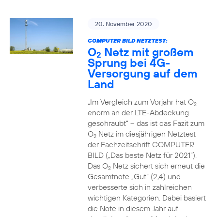
20. November 2020
COMPUTER BILD NETZTEST:
O
Netz mit großem
2
Sprung bei 4G-
Versorgung auf dem
Land
„Im Vergleich zum Vorjahr hat O
2
enorm an der LTE-Abdeckung
geschraubt“ – das ist das Fazit zum
O
Netz im diesjährigen Netztest
2
der Fachzeitschrift COMPUTER
BILD („Das beste Netz für 2021“).
Das O
Netz sichert sich erneut die
2
Gesamtnote „Gut“ (2,4) und
verbesserte sich in zahlreichen
wichtigen Kategorien. Dabei basiert
die Note in diesem Jahr auf