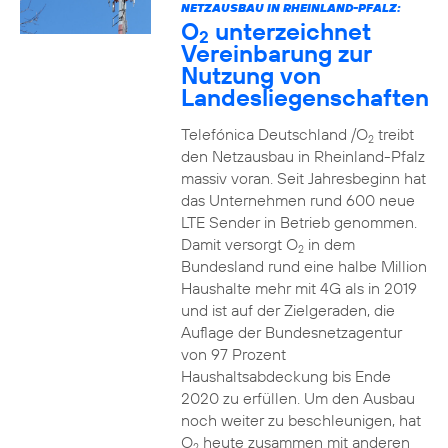
NETZAUSBAU IN RHEINLAND-PFALZ:
O
unterzeichnet
2
Vereinbarung zur
Nutzung von
Landesliegenschaften
Telefónica Deutschland /O
treibt
2
den Netzausbau in Rheinland-Pfalz
massiv voran. Seit Jahresbeginn hat
das Unternehmen rund 600 neue
LTE Sender in Betrieb genommen.
Damit versorgt O
in dem
2
Bundesland rund eine halbe Million
Haushalte mehr mit 4G als in 2019
und ist auf der Zielgeraden, die
Auflage der Bundesnetzagentur
von 97 Prozent
Haushaltsabdeckung bis Ende
2020 zu erfüllen. Um den Ausbau
noch weiter zu beschleunigen, hat
O
heute zusammen mit anderen
2