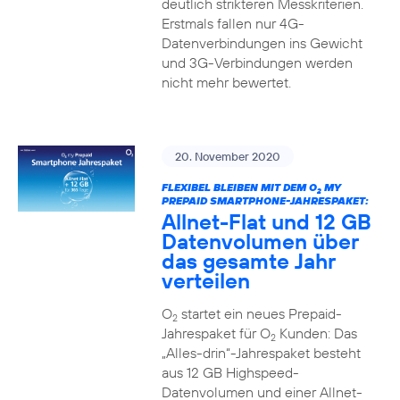
deutlich strikteren Messkriterien.
Erstmals fallen nur 4G-
Datenverbindungen ins Gewicht
und 3G-Verbindungen werden
nicht mehr bewertet.
20. November 2020
FLEXIBEL BLEIBEN MIT DEM O
MY
2
PREPAID SMARTPHONE-JAHRESPAKET:
Allnet-Flat und 12 GB
Datenvolumen über
das gesamte Jahr
verteilen
O
startet ein neues Prepaid-
2
Jahrespaket für O
Kunden: Das
2
„Alles-drin“-Jahrespaket besteht
aus 12 GB Highspeed-
Datenvolumen und einer Allnet-