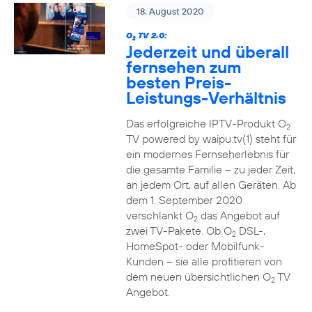
18. August 2020
O
TV 2.0:
2
Jederzeit und überall
fernsehen zum
besten Preis-
Leistungs-Verhältnis
Das erfolgreiche IPTV-Produkt O
2
TV powered by waipu.tv(1) steht für
ein modernes Fernseherlebnis für
die gesamte Familie – zu jeder Zeit,
an jedem Ort, auf allen Geräten. Ab
dem 1. September 2020
verschlankt O
das Angebot auf
2
zwei TV-Pakete. Ob O
DSL-,
2
HomeSpot- oder Mobilfunk-
Kunden – sie alle profitieren von
dem neuen übersichtlichen O
TV
2
Angebot.