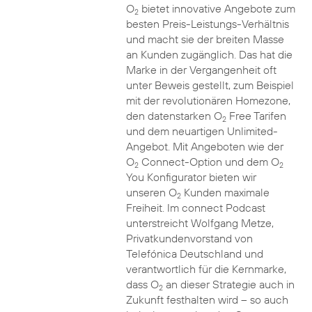
O
bietet innovative Angebote zum
2
besten Preis-Leistungs-Verhältnis
und macht sie der breiten Masse
an Kunden zugänglich. Das hat die
Marke in der Vergangenheit oft
unter Beweis gestellt, zum Beispiel
mit der revolutionären Homezone,
den datenstarken O
Free Tarifen
2
und dem neuartigen Unlimited-
Angebot. Mit Angeboten wie der
O
Connect-Option und dem O
2
2
You Konfigurator bieten wir
unseren O
Kunden maximale
2
Freiheit. Im connect Podcast
unterstreicht Wolfgang Metze,
Privatkundenvorstand von
Telefónica Deutschland und
verantwortlich für die Kernmarke,
dass O
an dieser Strategie auch in
2
Zukunft festhalten wird – so auch