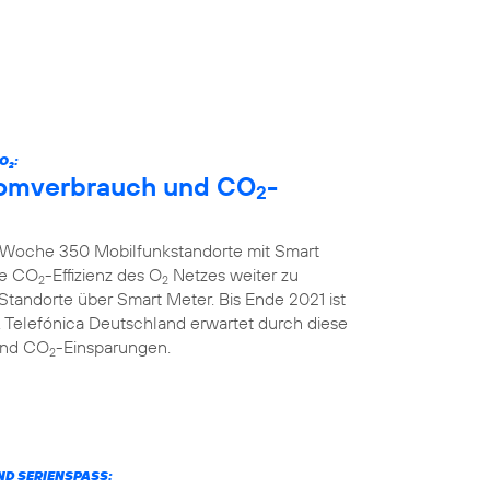
 O
:
2
tromverbrauch und CO
-
2
ro Woche 350 Mobilfunkstandorte mit Smart
ie CO
-Effizienz des O
Netzes weiter zu
2
2
 Standorte über Smart Meter. Bis Ende 2021 ist
 Telefónica Deutschland erwartet durch diese
und CO
-Einsparungen.
2
ND SERIENSPASS: