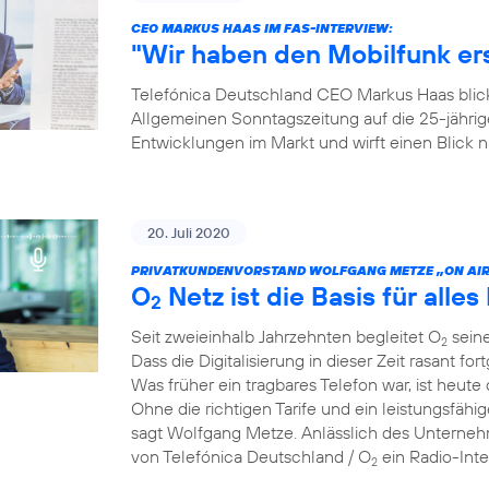
CEO MARKUS HAAS IM FAS-INTERVIEW:
"Wir haben den Mobilfunk e
Telefónica Deutschland CEO Markus Haas blickt
Allgemeinen Sonntagszeitung auf die 25-jähri
Entwicklungen im Markt und wirft einen Blick
20. Juli 2020
PRIVATKUNDENVORSTAND WOLFGANG METZE „ON AIR
O
Netz ist die Basis für alles 
2
Seit zweieinhalb Jahrzehnten begleitet O
seine
2
Dass die Digitalisierung in dieser Zeit rasant for
Was früher ein tragbares Telefon war, ist heute 
Ohne die richtigen Tarife und ein leistungsfähi
sagt Wolfgang Metze. Anlässlich des Unterneh
von Telefónica Deutschland / O
ein Radio-Int
2