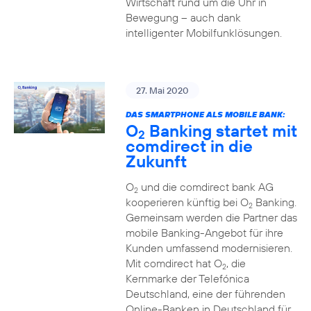
Wirtschaft rund um die Uhr in
Bewegung – auch dank
intelligenter Mobilfunklösungen.
27. Mai 2020
DAS SMARTPHONE ALS MOBILE BANK:
O
Banking startet mit
2
comdirect in die
Zukunft
O
und die comdirect bank AG
2
kooperieren künftig bei O
Banking.
2
Gemeinsam werden die Partner das
mobile Banking-Angebot für ihre
Kunden umfassend modernisieren.
Mit comdirect hat O
, die
2
Kernmarke der Telefónica
Deutschland, eine der führenden
Online-Banken in Deutschland für