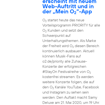
erscheint mit neuem
Web-Auftritt und in
der „Mein O
“-App
2
O
startet heute das neue
2
Vorteilsprogramm PRIORITY für alle
O
Kunden und setzt den
2
Schwerpunkt auf
Unterhaltungsthemen. Als Marke
der Freiheit wird O
diesen Bereich
2
kontinuierlich ausbauen. Aktuell
können Musik-Fans auf
o2.de/priority alle Zuhause-
Konzerte der erfolgreichen
#StayOn Festivalreihe von O
2
kostenfrei streamen. Es werden
weitere Konzerte folgen, die auf
den O
Kanäle YouTube, Facebook
2
und Instagram zu sehen sein
werden. Den Auftakt macht Samy
Deluxe am 21. Mai 2020, um 19 Uhr.