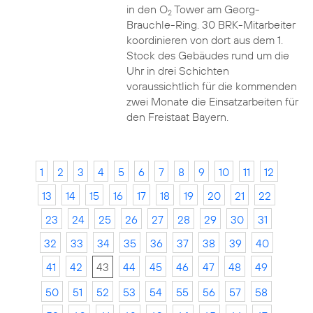
in den O
Tower am Georg-
2
Brauchle-Ring. 30 BRK-Mitarbeiter
koordinieren von dort aus dem 1.
Stock des Gebäudes rund um die
Uhr in drei Schichten
voraussichtlich für die kommenden
zwei Monate die Einsatzarbeiten für
den Freistaat Bayern.
1
2
3
4
5
6
7
8
9
10
11
12
13
14
15
16
17
18
19
20
21
22
23
24
25
26
27
28
29
30
31
32
33
34
35
36
37
38
39
40
41
42
43
44
45
46
47
48
49
50
51
52
53
54
55
56
57
58