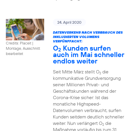
24. April 2020
DATENVERKEHR NACH VERBRAUCH DES
INKLUDIERTEN VOLUMENS
VERFÜNFFACHT:
Credits: Placeit
|
O
Kunden surfen
Montage, Ausschnitt
2
auch im Mai schneller
bearbeitet
endlos weiter
Seit Mitte März stellt O
die
2
kommunikative Grundversorgung
seiner Millionen Privat- und
Geschäftskunden während der
Corona-Krise sicher: Ist das
monatliche Highspeed-
Datenvolumen verbraucht, surfen
Kunden seitdem deutlich schneller
weiter. Nun verlängert O
die
2
Maßnahme vorläufig bis zum 31.