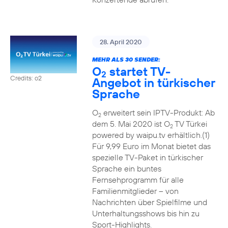
28. April 2020
MEHR ALS 30 SENDER:
O
startet TV-
2
Credits: o2
Angebot in türkischer
Sprache
O
erweitert sein IPTV-Produkt: Ab
2
dem 5. Mai 2020 ist O
TV Türkei
2
powered by waipu.tv erhältlich.(1)
Für 9,99 Euro im Monat bietet das
spezielle TV-Paket in türkischer
Sprache ein buntes
Fernsehprogramm für alle
Familienmitglieder – von
Nachrichten über Spielfilme und
Unterhaltungsshows bis hin zu
Sport-Highlights.