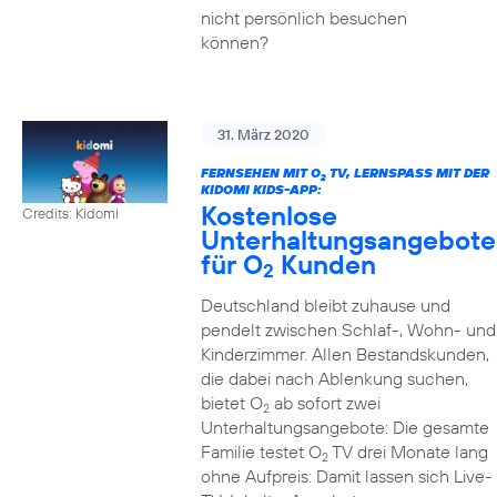
nicht persönlich besuchen
können?
31. März 2020
FERNSEHEN MIT O
TV, LERNSPASS MIT DER K
2
IDOMI KIDS-APP:
Kostenlose
Credits: Kidomi
Unterhaltungsangebote
für O
Kunden
2
Deutschland bleibt zuhause und
pendelt zwischen Schlaf-, Wohn- und
Kinderzimmer. Allen Bestandskunden,
die dabei nach Ablenkung suchen,
bietet O
ab sofort zwei
2
Unterhaltungsangebote: Die gesamte
Familie testet O
TV drei Monate lang
2
ohne Aufpreis: Damit lassen sich Live-