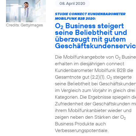
08. April 2020
STUDIE CONNECT KUNDENBAROMETER
MOBILFUNK B2B 2020:
O
Business steigert
Credits: Gettyimages
2
seine Beliebtheit und
überzeugt mit gutem
Geschäftskundenservi
Die Mobilfunkangebote von O
Busine
2
erhalten im diesjährigen connect
Kundenbarometer Mobilfunk B2B die
Gesamtnote gut (2,2)(1). O
steigerte
2
seine Beliebtheit bei Geschäftskunde
im Vergleich zum Vorjahr in gleich drei
Kategorien. Die Ergebnisse spiegeln di
Zufriedenheit der Geschäftskunden mi
ihrem Mobilfunkanbieter wieder und
zeigen neben den Stärken der O
2
Business Produkte auch
Verbesserungspotentiale.