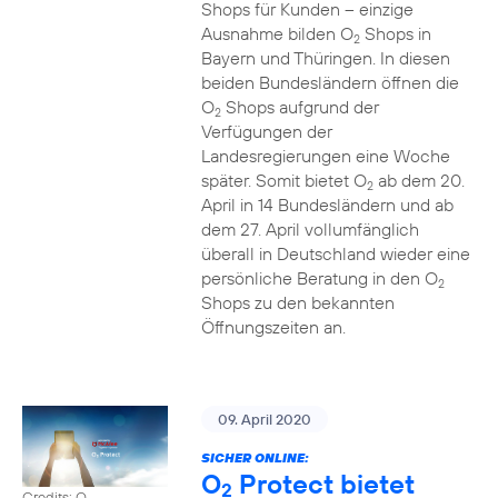
Shops für Kunden – einzige
Ausnahme bilden O
Shops in
2
Bayern und Thüringen. In diesen
beiden Bundesländern öffnen die
O
Shops aufgrund der
2
Verfügungen der
Landesregierungen eine Woche
später. Somit bietet O
ab dem 20.
2
April in 14 Bundesländern und ab
dem 27. April vollumfänglich
überall in Deutschland wieder eine
persönliche Beratung in den O
2
Shops zu den bekannten
Öffnungszeiten an.
09. April 2020
SICHER ONLINE:
O
Protect bietet
2
Credits: O