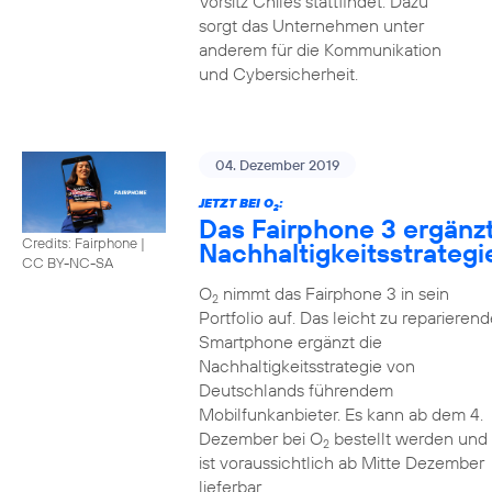
Vorsitz Chiles stattfindet. Dazu
sorgt das Unternehmen unter
anderem für die Kommunikation
und Cybersicherheit.
04. Dezember 2019
JETZT BEI O
:
2
Das Fairphone 3 ergänz
Credits: Fairphone
|
Nachhaltigkeitsstrategi
CC BY-NC-SA
O
nimmt das Fairphone 3 in sein
2
Portfolio auf. Das leicht zu reparierend
Smartphone ergänzt die
Nachhaltigkeitsstrategie von
Deutschlands führendem
Mobilfunkanbieter. Es kann ab dem 4.
Dezember bei O
bestellt werden und
2
ist voraussichtlich ab Mitte Dezember
lieferbar.