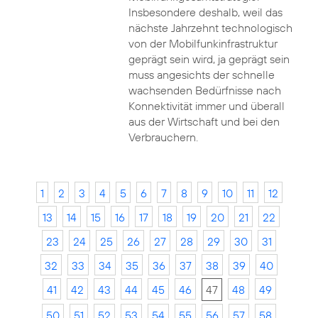
Insbesondere deshalb, weil das
nächste Jahrzehnt technologisch
von der Mobilfunkinfrastruktur
geprägt sein wird, ja geprägt sein
muss angesichts der schnelle
wachsenden Bedürfnisse nach
Konnektivität immer und überall
aus der Wirtschaft und bei den
Verbrauchern.
1
2
3
4
5
6
7
8
9
10
11
12
13
14
15
16
17
18
19
20
21
22
23
24
25
26
27
28
29
30
31
32
33
34
35
36
37
38
39
40
41
42
43
44
45
46
47
48
49
50
51
52
53
54
55
56
57
58