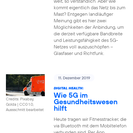
weit, so verständlich. Aber wie
kommt eigentlich das Netz bis zum
Mast? Entgegen landläufiger
Meinung gibt es hier zwei
Möglichkeiten der Anbindung, um
die derzeit verfügbare Bandbreite
und Leistungsfähigkeit des 5G-
Netzes voll auszuschöpfen –
Glasfaser und Richtfunk.
11. Dezember 2019
DIGITAL HEALTH:
Wie 5G im
Credits: Pixabay,
Gesundheitswesen
Golda
|
CC0 1.0,
hilft
Aussschnitt bearbeitet
Heute tragen wir Fitnesstracker, die
via Bluetooth mit dem Mobiltelefon
verbunden sind. Per App