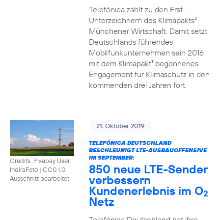
Telefónica zählt zu den Erst-
Unterzeichnern des Klimapakts²
Münchener Wirtschaft. Damit setzt
Deutschlands führendes
Mobilfunkunternehmen sein 2016
mit dem Klimapakt¹ begonnenes
Engagement für Klimaschutz in den
kommenden drei Jahren fort.
21. Oktober 2019
TELEFÓNICA DEUTSCHLAND
BESCHLEUNIGT LTE-AUSBAUOFFENSIVE
IM SEPTEMBER:
Credits: Pixabay User
850 neue LTE-Sender
IndiraFoto
|
CC0 1.0,
verbessern
Ausschnitt bearbeitet
Kundenerlebnis im O
2
Netz
Telefónica Deutschland hat ihre