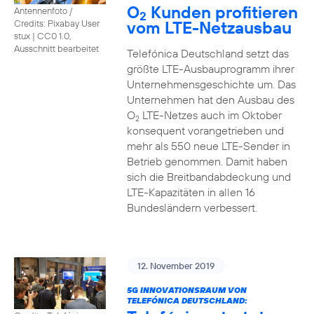
O
Kunden profitieren
Antennenfoto /
2
vom LTE-Netzausbau
Credits: Pixabay User
stux
|
CC0 1.0,
Ausschnitt bearbeitet
Telefónica Deutschland setzt das
größte LTE-Ausbauprogramm ihrer
Unternehmensgeschichte um. Das
Unternehmen hat den Ausbau des
O
LTE-Netzes auch im Oktober
2
konsequent vorangetrieben und
mehr als 550 neue LTE-Sender in
Betrieb genommen. Damit haben
sich die Breitbandabdeckung und
LTE-Kapazitäten in allen 16
Bundesländern verbessert.
12. November 2019
5G INNOVATIONSRAUM VON
TELEFÓNICA DEUTSCHLAND: