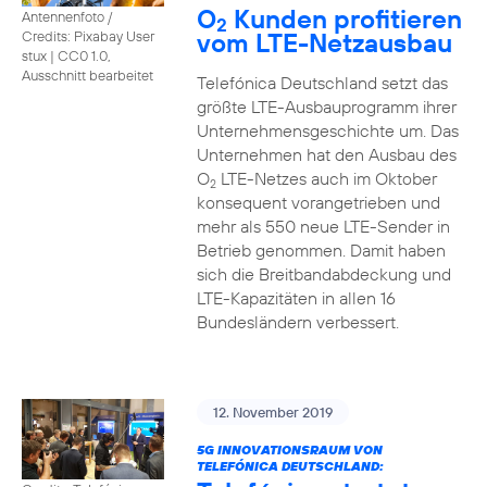
O
Kunden profitieren
Antennenfoto /
2
vom LTE-Netzausbau
Credits: Pixabay User
stux
|
CC0 1.0,
Ausschnitt bearbeitet
Telefónica Deutschland setzt das
größte LTE-Ausbauprogramm ihrer
Unternehmensgeschichte um. Das
Unternehmen hat den Ausbau des
O
LTE-Netzes auch im Oktober
2
konsequent vorangetrieben und
mehr als 550 neue LTE-Sender in
Betrieb genommen. Damit haben
sich die Breitbandabdeckung und
LTE-Kapazitäten in allen 16
Bundesländern verbessert.
12. November 2019
5G INNOVATIONSRAUM VON
TELEFÓNICA DEUTSCHLAND: