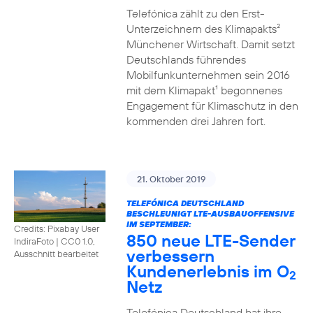
Telefónica zählt zu den Erst-
Unterzeichnern des Klimapakts²
Münchener Wirtschaft. Damit setzt
Deutschlands führendes
Mobilfunkunternehmen sein 2016
mit dem Klimapakt¹ begonnenes
Engagement für Klimaschutz in den
kommenden drei Jahren fort.
21. Oktober 2019
TELEFÓNICA DEUTSCHLAND
BESCHLEUNIGT LTE-AUSBAUOFFENSIVE
IM SEPTEMBER:
Credits: Pixabay User
850 neue LTE-Sender
IndiraFoto
|
CC0 1.0,
verbessern
Ausschnitt bearbeitet
Kundenerlebnis im O
2
Netz
Telefónica Deutschland hat ihre