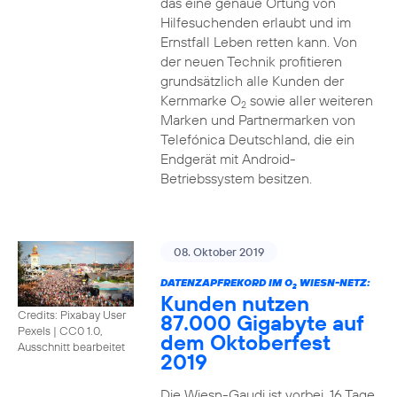
das eine genaue Ortung von
Hilfesuchenden erlaubt und im
Ernstfall Leben retten kann. Von
der neuen Technik profitieren
grundsätzlich alle Kunden der
Kernmarke O
sowie aller weiteren
2
Marken und Partnermarken von
Telefónica Deutschland, die ein
Endgerät mit Android-
Betriebssystem besitzen.
08. Oktober 2019
DATENZAPFREKORD IM O
WIESN-NETZ:
2
Kunden nutzen
Credits: Pixabay User
87.000 Gigabyte auf
Pexels
|
CC0 1.0,
dem Oktoberfest
Ausschnitt bearbeitet
2019
Die Wiesn-Gaudi ist vorbei. 16 Tage