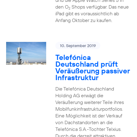
und die Apple Watch Series 5 in
den O
Shops verfügbar. Das neue
2
iPad gibt es voraussichtlich ab
Anfang Oktober zu kaufen.
10. September 2019
Telefónica
Deutschland prüft
Veräußerung passiver
Infrastruktur
Die Telefónica Deutschland
Holding AG erwägt die
Veräußerung weiterer Teile ihres
Mobilfunkinfrastrukturportfolios.
Eine Möglichkeit ist der Verkauf
von Dachstandorten an die
Telefónica S.A.-Tochter Telxius.
Durch die derzeit attraktiven