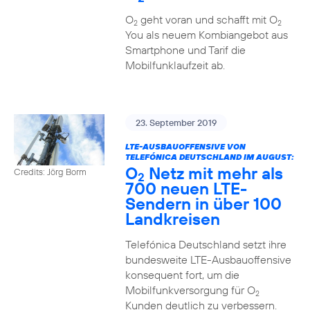
O
geht voran und schafft mit O
2
2
You als neuem Kombiangebot aus
Smartphone und Tarif die
Mobilfunklaufzeit ab.
23. September 2019
LTE-AUSBAUOFFENSIVE VON
TELEFÓNICA DEUTSCHLAND IM AUGUST:
O
Netz mit mehr als
Credits: Jörg Borm
2
700 neuen LTE-
Sendern in über 100
Landkreisen
Telefónica Deutschland setzt ihre
bundesweite LTE-Ausbauoffensive
konsequent fort, um die
Mobilfunkversorgung für O
2
Kunden deutlich zu verbessern.