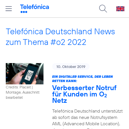
Telefónica Deutschland News
zum Thema #o2 2022
10. Oktober 2019
EIN DIGITALER SERVICE, DER LEBEN
RETTEN KANN:
Verbesserter Notruf
Credits: Placeit
|
für Kunden im O
Montage, Ausschnitt
2
bearbeitet
Netz
Telefónica Deutschland unterstützt
ab sofort das neue Notrufsystem
AML (Advanced Mobile Location),