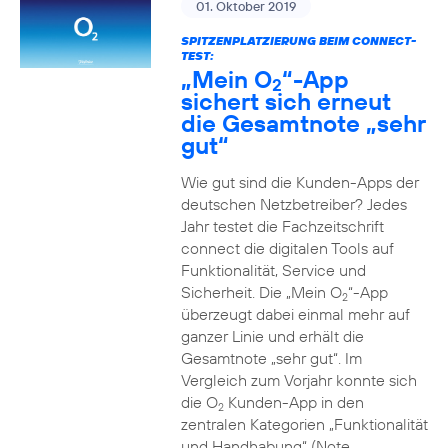
01. Oktober 2019
SPITZENPLATZIERUNG BEIM CONNECT-
TEST:
„Mein O
“-App
2
sichert sich erneut
die Gesamtnote „sehr
gut“
Wie gut sind die Kunden-Apps der
deutschen Netzbetreiber? Jedes
Jahr testet die Fachzeitschrift
connect die digitalen Tools auf
Funktionalität, Service und
Sicherheit. Die „Mein O
“-App
2
überzeugt dabei einmal mehr auf
ganzer Linie und erhält die
Gesamtnote „sehr gut“. Im
Vergleich zum Vorjahr konnte sich
die O
Kunden-App in den
2
zentralen Kategorien „Funktionalität
und Handhabung“ (Note