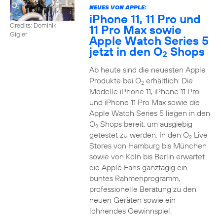
NEUES VON APPLE:
iPhone 11, 11 Pro und
Credits: Dominik
11 Pro Max sowie
Gigler
Apple Watch Series 5
jetzt in den O
Shops
2
Ab heute sind die neuesten Apple
Produkte bei O
erhältlich: Die
2
Modelle iPhone 11, iPhone 11 Pro
und iPhone 11 Pro Max sowie die
Apple Watch Series 5 liegen in den
O
Shops bereit, um ausgiebig
2
getestet zu werden. In den O
Live
2
Stores von Hamburg bis München
sowie von Köln bis Berlin erwartet
die Apple Fans ganztägig ein
buntes Rahmenprogramm,
professionelle Beratung zu den
neuen Geräten sowie ein
lohnendes Gewinnspiel.