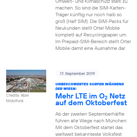
Umwelt- und Klimaschutz stark zu
machen. So sind die SIM-Karten-
Träger künftig nur noch halb so
groß (Half SIM). Die SIM-Packs für
Neukunden stellt Ortel Mobile
komplett auf Recyclingpapier um.
Im Prepaid-SIM-Bereich stellt Ortel
Mobile damit eine Ausnahme dar.
17. September 2019
UNBESCHWERTES SURFEN WÄHREND
DER WIESN:
Mehr LTE im O
Netz
Credits: Abel
2
auf dem Oktoberfest
Mobilfunk
Ab der zweiten Septemberhälfte
führen alle Wege nach München:
Mit dem Oktoberfest startet das
weltweit bekannteste Volksfest