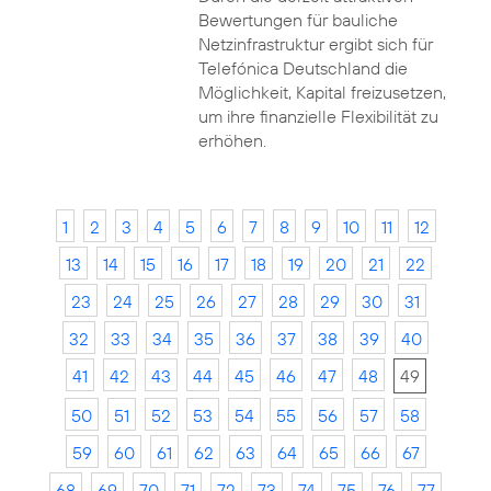
Bewertungen für bauliche
Netzinfrastruktur ergibt sich für
Telefónica Deutschland die
Möglichkeit, Kapital freizusetzen,
um ihre finanzielle Flexibilität zu
erhöhen.
1
2
3
4
5
6
7
8
9
10
11
12
13
14
15
16
17
18
19
20
21
22
23
24
25
26
27
28
29
30
31
32
33
34
35
36
37
38
39
40
41
42
43
44
45
46
47
48
49
50
51
52
53
54
55
56
57
58
59
60
61
62
63
64
65
66
67
68
69
70
71
72
73
74
75
76
77