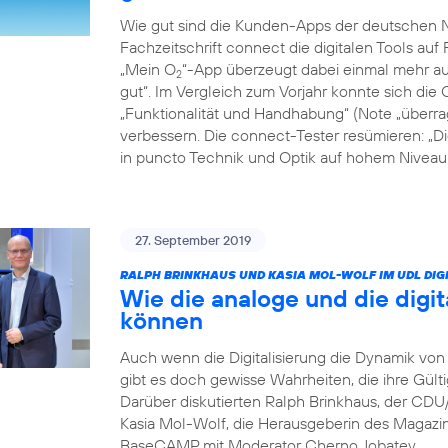
Wie gut sind die Kunden-Apps der deutschen Ne
Fachzeitschrift connect die digitalen Tools auf 
„Mein O
“-App überzeugt dabei einmal mehr auf
2
gut“. Im Vergleich zum Vorjahr konnte sich die 
„Funktionalität und Handhabung“ (Note „überrag
verbessern. Die connect-Tester resümieren: „D
in puncto Technik und Optik auf hohem Niveau: 
27. September 2019
RALPH BRINKHAUS UND KASIA MOL-WOLF IM UDL DIGI
Wie die analoge und die digit
können
Auch wenn die Digitalisierung die Dynamik von 
gibt es doch gewisse Wahrheiten, die ihre Gült
Darüber diskutierten Ralph Brinkhaus, der CD
Kasia Mol-Wolf, die Herausgeberin des Magaz
BaseCAMP mit Moderator Cherno Jobatey.