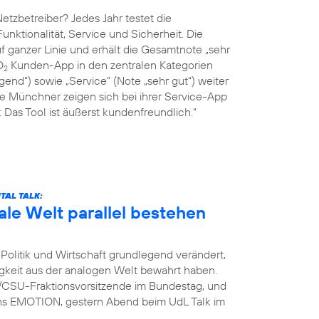
tzbetreiber? Jedes Jahr testet die
Funktionalität, Service und Sicherheit. Die
 ganzer Linie und erhält die Gesamtnote „sehr
O
Kunden-App in den zentralen Kategorien
2
end“) sowie „Service“ (Note „sehr gut“) weiter
ie Münchner zeigen sich bei ihrer Service-App
Das Tool ist äußerst kundenfreundlich.“
TAL TALK:
ale Welt parallel bestehen
Politik und Wirtschaft grundlegend verändert,
igkeit aus der analogen Welt bewahrt haben.
U/CSU-Fraktionsvorsitzende im Bundestag, und
ins EMOTION, gestern Abend beim UdL Talk im