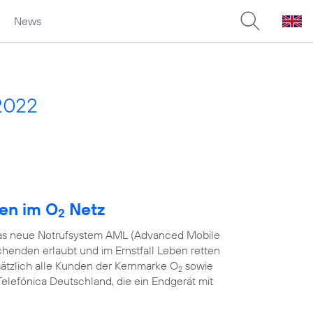
News
2022
den im O
Netz
2
 das neue Notrufsystem AML (Advanced Mobile
chenden erlaubt und im Ernstfall Leben retten
sätzlich alle Kunden der Kernmarke O
sowie
2
elefónica Deutschland, die ein Endgerät mit