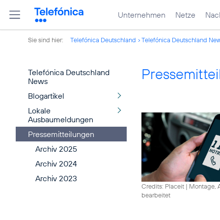
Unternehmen
Netze
Nach
Sie sind hier:
Telefónica Deutschland
Telefónica Deutschland Ne
Pressemitte
Telefónica Deutschland
News
Blogartikel
Lokale
Ausbaumeldungen
Pressemitteilungen
Archiv 2025
Archiv 2024
Archiv 2023
Credits: Placeit
|
Montage, A
bearbeitet