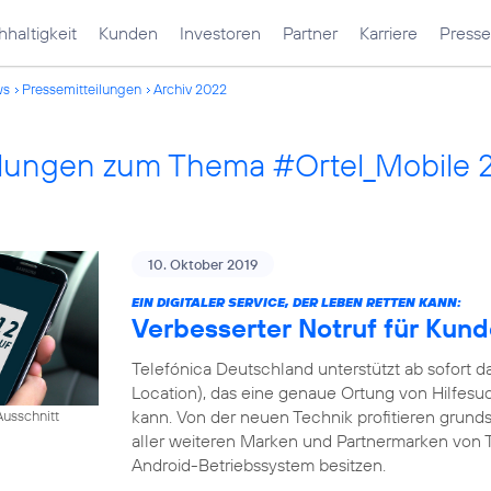
haltigkeit
Kunden
Investoren
Partner
Karriere
Presse
ws
Pressemitteilungen
Archiv 2022
ilungen zum Thema #Ortel_Mobile 
10. Oktober 2019
EIN DIGITALER SERVICE, DER LEBEN RETTEN KANN:
Verbesserter Notruf für Kun
Telefónica Deutschland unterstützt ab sofort
Location), das eine genaue Ortung von Hilfesu
kann. Von der neuen Technik profitieren grund
usschnitt
aller weiteren Marken und Partnermarken von T
Android-Betriebssystem besitzen.