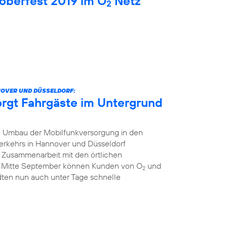
oberfest 2019 im O
Netz
2
NOVER UND DÜSSELDORF:
orgt Fahrgäste im Untergrund
 Umbau der Mobilfunkversorgung in den
erkehrs in Hannover und Düsseldorf
r Zusammenarbeit mit den örtlichen
t Mitte September können Kunden von O
und
2
dten nun auch unter Tage schnelle