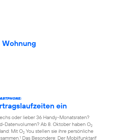
ue Wohnung
MARTPHONE:
rtragslaufzeiten ein
echs oder lieber 36 Handy-Monatsraten?
ed-Datenvolumen? Ab 8. Oktober haben O
2
Hand: Mit O
You stellen sie ihre persönliche
2
zusammen.
Das Besondere: Der Mobilfunktarif
1