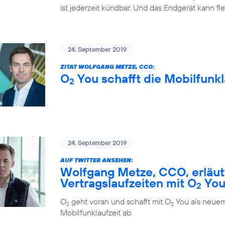
ist jederzeit kündbar. Und das Endgerät kann fl
24. September 2019
ZITAT WOLFGANG METZE, CCO:
O
You schafft die Mobilfunkl
2
24. September 2019
AUF TWITTER ANSEHEN:
Wolfgang Metze, CCO, erläute
Vertragslaufzeiten mit O
Yo
2
O
geht voran und schafft mit O
You als neuem
2
2
Mobilfunklaufzeit ab.