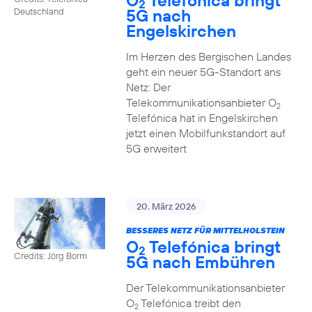
O
Telefónica bringt
2
5G nach
Deutschland
Engelskirchen
Im Herzen des Bergischen Landes
geht ein neuer 5G-Standort ans
Netz: Der
Telekommunikationsanbieter O
2
Telefónica hat in Engelskirchen
jetzt einen Mobilfunkstandort auf
5G erweitert
20. März 2026
BESSERES NETZ FÜR MITTELHOLSTEIN
O
Telefónica bringt
2
Credits: Jörg Borm
5G nach Embühren
Der Telekommunikationsanbieter
O
Telefónica treibt den
2