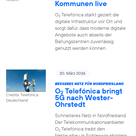
Kommunen live
O
Telefónica stärkt gezielt die
2
digitale Infrastruktur vor Ort und
sorgt dafür, dass moderne digitale
Angebote auch abseits der
Ballungszentren zuverlässig
genutzt werden können
20. März 2026
BESSERES NETZ FÜR NORDFRIESLAND
O
Telefónica bringt
2
Credits: Telefónica
5G nach Wester-
Deutschland
Ohrstedt
Schnelleres Netz in Nordfriesland:
Der Telekommunikationsanbieter
O
Telefónica treibt den
2
Netzausbau in Schleswig-Holstein