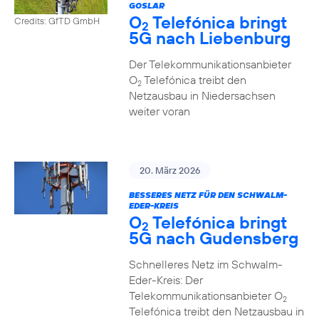
GOSLAR
O
Telefónica bringt
Credits: GfTD GmbH
2
5G nach Liebenburg
Der Telekommunikationsanbieter
O
Telefónica treibt den
2
Netzausbau in Niedersachsen
weiter voran
20. März 2026
BESSERES NETZ FÜR DEN SCHWALM-
EDER-KREIS
O
Telefónica bringt
2
5G nach Gudensberg
Schnelleres Netz im Schwalm-
Eder-Kreis: Der
Telekommunikationsanbieter O
2
Telefónica treibt den Netzausbau in