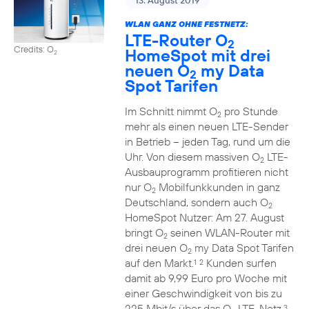
13. August 2019
WLAN GANZ OHNE FESTNETZ:
LTE-Router O
2
Credits: O
HomeSpot mit drei
2
neuen O
my Data
2
Spot Tarifen
Im Schnitt nimmt O
pro Stunde
2
mehr als einen neuen LTE-Sender
in Betrieb – jeden Tag, rund um die
Uhr. Von diesem massiven O
LTE-
2
Ausbauprogramm profitieren nicht
nur O
Mobilfunkkunden in ganz
2
Deutschland, sondern auch O
2
HomeSpot Nutzer: Am 27. August
bringt O
seinen WLAN-Router mit
2
drei neuen O
my Data Spot Tarifen
2
auf den Markt.
Kunden surfen
1
2
damit ab 9,99 Euro pro Woche mit
einer Geschwindigkeit von bis zu
225 Mbit/s über das O
LTE-Netz.
3