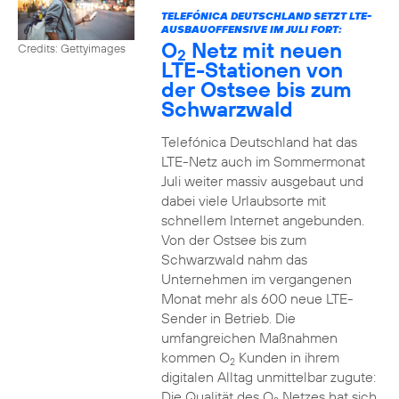
TELEFÓNICA DEUTSCHLAND SETZT LTE-
AUSBAUOFFENSIVE IM JULI FORT:
O
Netz mit neuen
Credits: Gettyimages
2
LTE-Stationen von
der Ostsee bis zum
Schwarzwald
Telefónica Deutschland hat das
LTE-Netz auch im Sommermonat
Juli weiter massiv ausgebaut und
dabei viele Urlaubsorte mit
schnellem Internet angebunden.
Von der Ostsee bis zum
Schwarzwald nahm das
Unternehmen im vergangenen
Monat mehr als 600 neue LTE-
Sender in Betrieb. Die
umfangreichen Maßnahmen
kommen O
Kunden in ihrem
2
digitalen Alltag unmittelbar zugute:
Die Qualität des O
Netzes hat sich