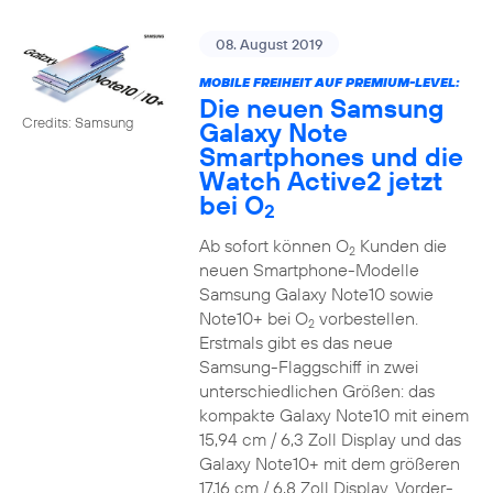
08. August 2019
MOBILE FREIHEIT AUF PREMIUM-LEVEL:
Die neuen Samsung
Credits: Samsung
Galaxy Note
Smartphones und die
Watch Active2 jetzt
bei O
2
Ab sofort können O
Kunden die
2
neuen Smartphone-Modelle
Samsung Galaxy Note10 sowie
Note10+ bei O
vorbestellen.
2
Erstmals gibt es das neue
Samsung-Flaggschiff in zwei
unterschiedlichen Größen: das
kompakte Galaxy Note10 mit einem
15,94 cm / 6,3 Zoll Display und das
Galaxy Note10+ mit dem größeren
17,16 cm / 6,8 Zoll Display. Vorder-