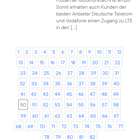
moderner Mobilfunktechnik erfüllt.
Somit erhalten auch Kunden der
beiden Anbieter Deutsche Telekom
und Vodafone einen Zugang zu LTE
in den […]
1
2
3
4
5
6
7
8
9
10
11
12
13
14
15
16
17
18
19
20
21
22
23
24
25
26
27
28
29
30
31
32
33
34
35
36
37
38
39
40
41
42
43
44
45
46
47
48
49
50
51
52
53
54
55
56
57
58
59
60
61
62
63
64
65
66
67
68
69
70
71
72
73
74
75
76
77
78
79
80
81
82