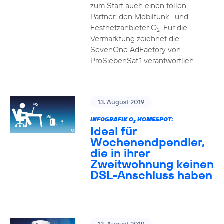
zum Start auch einen tollen
Partner: den Mobilfunk- und
Festnetzanbieter O
. Für die
2
Vermarktung zeichnet die
SevenOne AdFactory von
ProSiebenSat.1 verantwortlich.
13. August 2019
INFOGRAFIK O
HOMESPOT:
2
Ideal für
Wochenendpendler,
die in ihrer
Zweitwohnung keinen
DSL-Anschluss haben