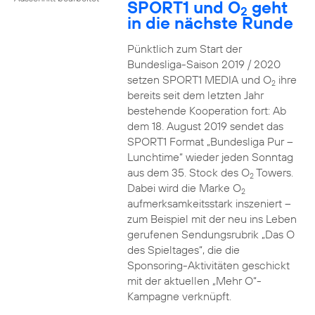
SPORT1 und O
geht
2
in die nächste Runde
Pünktlich zum Start der
Bundesliga-Saison 2019 / 2020
setzen SPORT1 MEDIA und O
ihre
2
bereits seit dem letzten Jahr
bestehende Kooperation fort: Ab
dem 18. August 2019 sendet das
SPORT1 Format „Bundesliga Pur –
Lunchtime“ wieder jeden Sonntag
aus dem 35. Stock des O
Towers.
2
Dabei wird die Marke O
2
aufmerksamkeitsstark inszeniert –
zum Beispiel mit der neu ins Leben
gerufenen Sendungsrubrik „Das O
des Spieltages“, die die
Sponsoring-Aktivitäten geschickt
mit der aktuellen „Mehr O“-
Kampagne verknüpft.