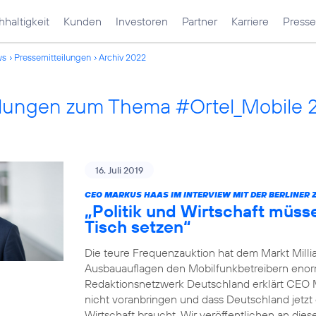
haltigkeit
Kunden
Investoren
Partner
Karriere
Presse
ws
Pressemitteilungen
Archiv 2022
ilungen zum Thema #Ortel_Mobile 
16. Juli 2019
CEO MARKUS HAAS IM INTERVIEW MIT DER BERLINER 
„Politik und Wirtschaft müss
Tisch setzen“
Die teure Frequenzauktion hat dem Markt Millia
Ausbauauflagen den Mobilfunkbetreibern enorm 
Redaktionsnetzwerk Deutschland erklärt CEO 
nicht voranbringen und dass Deutschland jetzt 
Wirtschaft braucht. Wir veröffentlichen an dies