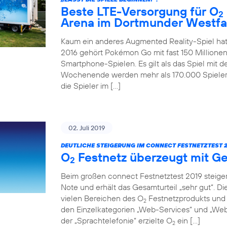
Beste LTE-Versorgung für O
2
Arena im Dortmunder Westfa
Kaum ein anderes Augmented Reality-Spiel hat
2016 gehört Pokémon Go mit fast 150 Millionen
Smartphone-Spielen. Es gilt als das Spiel mit 
Wochenende werden mehr als 170.000 Spieler 
die Spieler im […]
02. Juli 2019
DEUTLICHE STEIGERUNG IM CONNECT FESTNETZTEST 2
O
Festnetz überzeugt mit Ge
2
Beim großen connect Festnetztest 2019 steiger
Note und erhält das Gesamturteil „sehr gut“. D
vielen Bereichen des O
Festnetzprodukts und 
2
den Einzelkategorien „Web-Services“ und „Web-
der „Sprachtelefonie“ erzielte O
ein […]
2