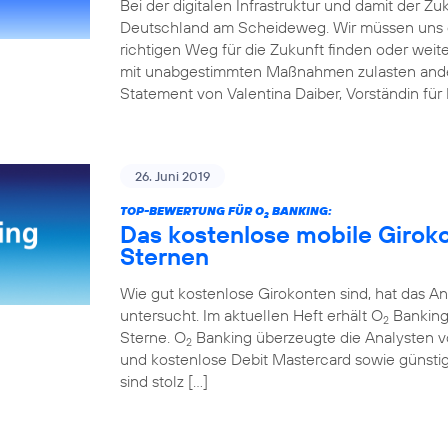
Bei der digitalen Infrastruktur und damit der Z
Deutschland am Scheideweg. Wir müssen uns 
richtigen Weg für die Zukunft finden oder weit
mit unabgestimmten Maßnahmen zulasten andere
Statement von Valentina Daiber, Vorständin für
26. Juni 2019
TOP-BEWERTUNG FÜR O
BANKING:
2
Das kostenlose mobile Girok
Sternen
Wie gut kostenlose Girokonten sind, hat das An
untersucht. Im aktuellen Heft erhält O
Banking 
2
Sterne. O
Banking überzeugte die Analysten v
2
und kostenlose Debit Mastercard sowie günstig
sind stolz […]