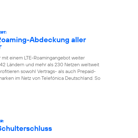
ERT:
-Roaming-Abdeckung aller
r
er mit einem LTE-Roamingangebot weiter
n 142 Ländern und mehr als 230 Netzen weltweit
ofitieren sowohl Vertrags- als auch Prepaid-
marken im Netz von Telefónica Deutschland. So
R:
Schulterschluss