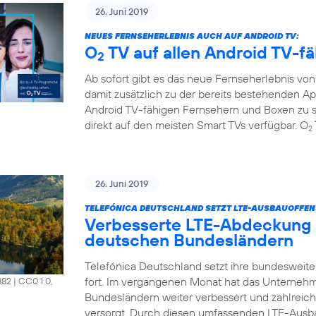
26. Juni 2019
NEUES FERNSEHERLEBNIS AUCH AUF ANDROID TV:
O
TV auf allen Android TV-f
2
Ab sofort gibt es das neue Fernseherlebnis vo
damit zusätzlich zu der bereits bestehenden A
Android TV-fähigen Fernsehern und Boxen zu s
direkt auf den meisten Smart TVs verfügbar. O
2
26. Juni 2019
TELEFÓNICA DEUTSCHLAND SETZT LTE-AUSBAUOFFENS
Verbesserte LTE-Abdeckung 
deutschen Bundesländern
Telefónica Deutschland setzt ihre bundesweit
fort. Im vergangenen Monat hat das Unterneh
882
|
CC0 1.0,
Bundesländern weiter verbessert und zahlrei
versorgt. Durch diesen umfassenden LTE-Ausb