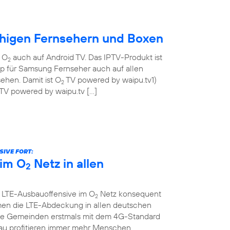
ähigen Fernsehern und Boxen
n O
auch auf Android TV. Das IPTV-Produkt ist
2
pp für Samsung Fernseher auch auf allen
ehen. Damit ist O
TV powered by waipu.tv1)
2
TV powered by waipu.tv […]
IVE FORT:
im O
Netz in allen
2
e LTE-Ausbauoffensive im O
Netz konsequent
2
men die LTE-Abdeckung in allen deutschen
che Gemeinden erstmals mit dem 4G-Standard
au profitieren immer mehr Menschen