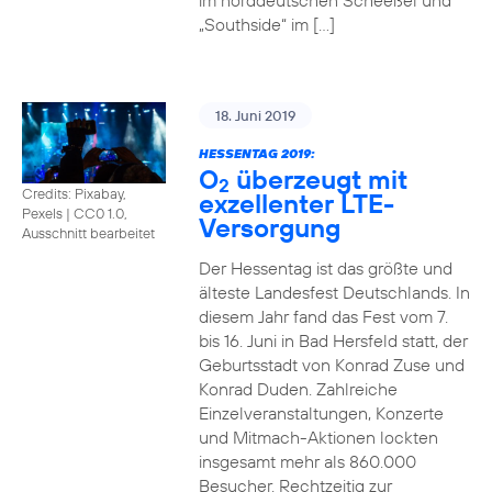
im norddeutschen Scheeßel und
„Southside“ im […]
18. Juni 2019
HESSENTAG 2019:
O
überzeugt mit
2
Credits: Pixabay,
exzellenter LTE-
Pexels
|
CC0 1.0,
Versorgung
Ausschnitt bearbeitet
Der Hessentag ist das größte und
älteste Landesfest Deutschlands. In
diesem Jahr fand das Fest vom 7.
bis 16. Juni in Bad Hersfeld statt, der
Geburtsstadt von Konrad Zuse und
Konrad Duden. Zahlreiche
Einzelveranstaltungen, Konzerte
und Mitmach-Aktionen lockten
insgesamt mehr als 860.000
Besucher. Rechtzeitig zur