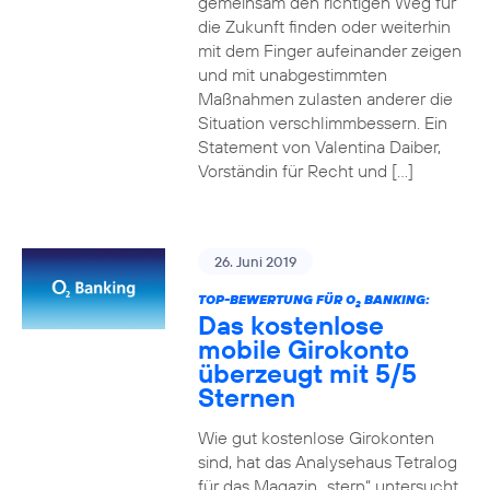
gemeinsam den richtigen Weg für
die Zukunft finden oder weiterhin
mit dem Finger aufeinander zeigen
und mit unabgestimmten
Maßnahmen zulasten anderer die
Situation verschlimmbessern. Ein
Statement von Valentina Daiber,
Vorständin für Recht und […]
26. Juni 2019
TOP-BEWERTUNG FÜR O
BANKING:
2
Das kostenlose
mobile Girokonto
überzeugt mit 5/5
Sternen
Wie gut kostenlose Girokonten
sind, hat das Analysehaus Tetralog
für das Magazin „stern“ untersucht.