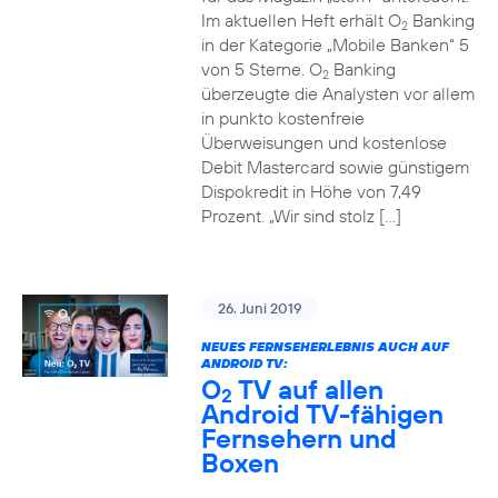
Im aktuellen Heft erhält O
Banking
2
in der Kategorie „Mobile Banken“ 5
von 5 Sterne. O
Banking
2
überzeugte die Analysten vor allem
in punkto kostenfreie
Überweisungen und kostenlose
Debit Mastercard sowie günstigem
Dispokredit in Höhe von 7,49
Prozent. „Wir sind stolz […]
26. Juni 2019
NEUES FERNSEHERLEBNIS AUCH AUF
ANDROID TV:
O
TV auf allen
2
Android TV-fähigen
Fernsehern und
Boxen