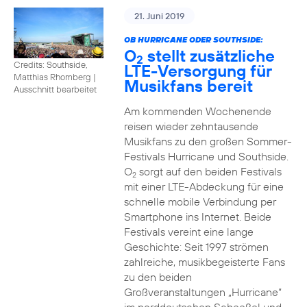
21. Juni 2019
OB HURRICANE ODER SOUTHSIDE:
O
stellt zusätzliche
2
Credits: Southside,
LTE-Versorgung für
Matthias Rhomberg
|
Musikfans bereit
Ausschnitt bearbeitet
Am kommenden Wochenende
reisen wieder zehntausende
Musikfans zu den großen Sommer-
Festivals Hurricane und Southside.
O
sorgt auf den beiden Festivals
2
mit einer LTE-Abdeckung für eine
schnelle mobile Verbindung per
Smartphone ins Internet. Beide
Festivals vereint eine lange
Geschichte: Seit 1997 strömen
zahlreiche, musikbegeisterte Fans
zu den beiden
Großveranstaltungen „Hurricane“