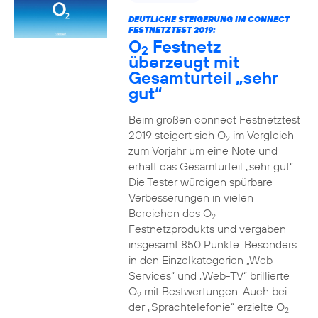
DEUTLICHE STEIGERUNG IM CONNECT
FESTNETZTEST 2019:
O
Festnetz
2
überzeugt mit
Gesamturteil „sehr
gut“
Beim großen connect Festnetztest
2019 steigert sich O
im Vergleich
2
zum Vorjahr um eine Note und
erhält das Gesamturteil „sehr gut“.
Die Tester würdigen spürbare
Verbesserungen in vielen
Bereichen des O
2
Festnetzprodukts und vergaben
insgesamt 850 Punkte. Besonders
in den Einzelkategorien „Web-
Services“ und „Web-TV“ brillierte
O
mit Bestwertungen. Auch bei
2
der „Sprachtelefonie“ erzielte O
2