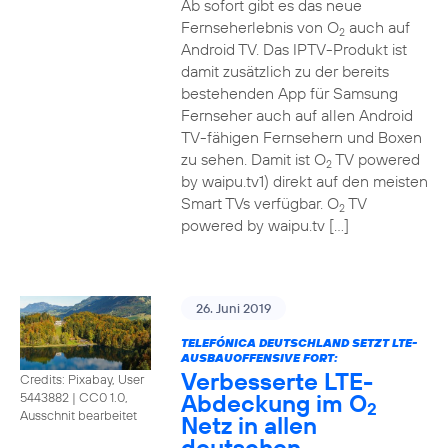
Ab sofort gibt es das neue
Fernseherlebnis von O
auch auf
2
Android TV. Das IPTV-Produkt ist
damit zusätzlich zu der bereits
bestehenden App für Samsung
Fernseher auch auf allen Android
TV-fähigen Fernsehern und Boxen
zu sehen. Damit ist O
TV powered
2
by waipu.tv1) direkt auf den meisten
Smart TVs verfügbar. O
TV
2
powered by waipu.tv […]
26. Juni 2019
TELEFÓNICA DEUTSCHLAND SETZT LTE-
AUSBAUOFFENSIVE FORT:
Verbesserte LTE-
Credits: Pixabay, User
Abdeckung im O
5443882
|
CC0 1.0,
2
Ausschnit bearbeitet
Netz in allen
deutschen