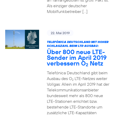
an Tarifangeboten ist groß. Fakt ist:
Als einziger deutscher
Mobilfunkbetreiber […]
22. Mai 2019
TELEFÓNICA DEUTSCHLAND MIT HOHER
SCHLAGZAHL BEIM LTE-AUSBAU:
Über 800 neue LTE-
Sender im April 2019
verbessern O
Netz
2
Telefónica Deutschland gibt beim
Ausbau des O
LTE-Netzes weiter
2
Vollgas: Allein im April 2019 hat der
Telekommunikationsanbieter
bundesweit mehr als 800 neue
LTE-Stationen errichtet bzw.
bestehende LTE-Standorte um
zusätzliche LTE-Kapazitäten