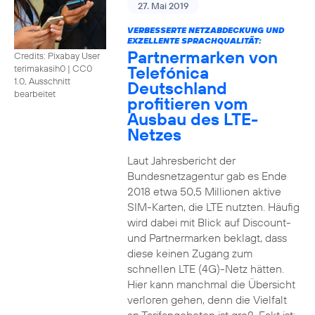
27. Mai 2019
VERBESSERTE NETZABDECKUNG UND
EXZELLENTE SPRACHQUALITÄT:
Partnermarken von
Credits: Pixabay User
Telefónica
terimakasih0
|
CC0
1.0, Ausschnitt
Deutschland
bearbeitet
profitieren vom
Ausbau des LTE-
Netzes
Laut Jahresbericht der
Bundesnetzagentur gab es Ende
2018 etwa 50,5 Millionen aktive
SIM-Karten, die LTE nutzten. Häufig
wird dabei mit Blick auf Discount-
und Partnermarken beklagt, dass
diese keinen Zugang zum
schnellen LTE (4G)-Netz hätten.
Hier kann manchmal die Übersicht
verloren gehen, denn die Vielfalt