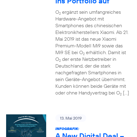
ins Portfolio auf
O
ergänzt sein umfangreiches
2
Hardware-Angebot mit
Smartphones des chinesischen
Elektronikherstellers Xiaomi. Ab 21.
Mai 2019 ist das neue Xiaomi
Premium-Modell Mi9 sowie das
Mi9 SE bei O
erhältlich. Damit ist
2
O
der erste Netzbetreiber in
2
Deutschland, der die stark
nachgefragten Smartphones in
sein Geräte-Angebot übernimmt.
Kunden können beide Geräte mit
oder ohne Handyvertrag bei O
[…]
2
13. Mai 2019
INFOGRAFIK:
A New Digital Deal –