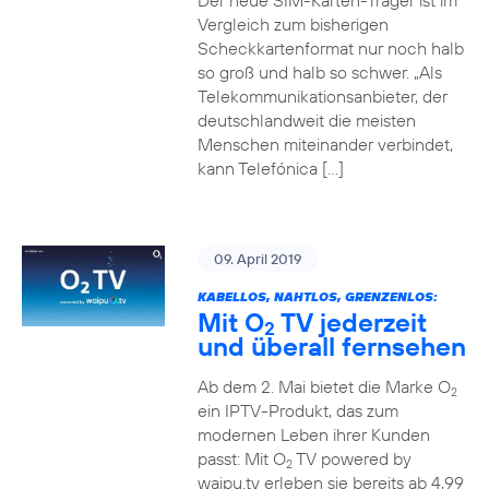
Der neue SIM-Karten-Träger ist im
Vergleich zum bisherigen
Scheckkartenformat nur noch halb
so groß und halb so schwer. „Als
Telekommunikationsanbieter, der
deutschlandweit die meisten
Menschen miteinander verbindet,
kann Telefónica […]
09. April 2019
KABELLOS, NAHTLOS, GRENZENLOS:
Mit O
TV jederzeit
2
und überall fernsehen
Ab dem 2. Mai bietet die Marke O
2
ein IPTV-Produkt, das zum
modernen Leben ihrer Kunden
passt: Mit O
TV powered by
2
waipu.tv erleben sie bereits ab 4,99