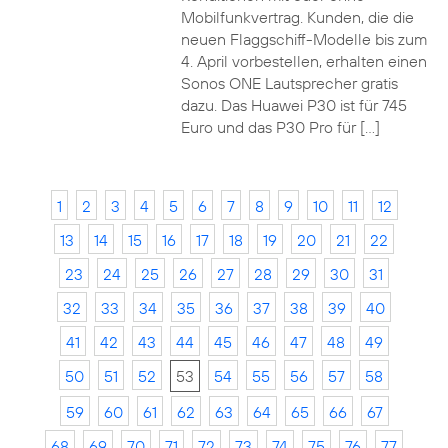
Mobilfunkvertrag. Kunden, die die
neuen Flaggschiff-Modelle bis zum
4. April vorbestellen, erhalten einen
Sonos ONE Lautsprecher gratis
dazu. Das Huawei P30 ist für 745
Euro und das P30 Pro für […]
1
2
3
4
5
6
7
8
9
10
11
12
13
14
15
16
17
18
19
20
21
22
23
24
25
26
27
28
29
30
31
32
33
34
35
36
37
38
39
40
41
42
43
44
45
46
47
48
49
50
51
52
53
54
55
56
57
58
59
60
61
62
63
64
65
66
67
68
69
70
71
72
73
74
75
76
77