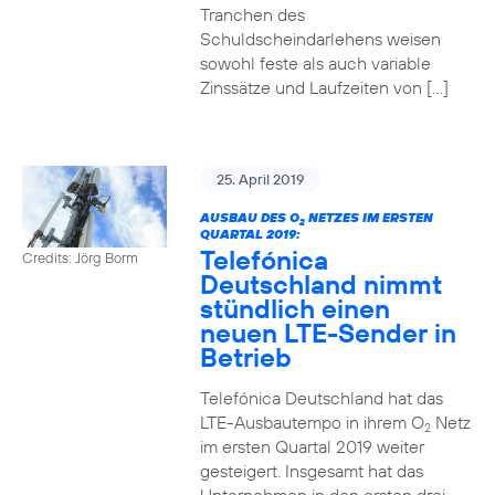
Tranchen des
Schuldscheindarlehens weisen
sowohl feste als auch variable
Zinssätze und Laufzeiten von […]
25. April 2019
AUSBAU DES O
NETZES IM ERSTEN
2
QUARTAL 2019:
Telefónica
Credits: Jörg Borm
Deutschland nimmt
stündlich einen
neuen LTE-Sender in
Betrieb
Telefónica Deutschland hat das
LTE-Ausbautempo in ihrem O
Netz
2
im ersten Quartal 2019 weiter
gesteigert. Insgesamt hat das