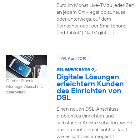
Euro im Monat Live-TV zu jeder Zeit
an jedem Ort – egal ob zuhause
oder unterwegs, auf dem
Fernseher oder per Smartphone
und Tablet.1) O
TV gibt […]
2
09. April 2019
DSL SERVICE VON O
:
2
Digitale Lösungen
Credits: Placeit
|
erleichtern Kunden
Montage, Ausschnitt
das Einrichten von
bearbeitet
DSL
Einen neuen DSL-Anschluss
problemlos einrichten und
selbständig Abhilfe schaffen, wenn
das Internet einmal nicht so läuft
wie es soll: Das ermöglicht