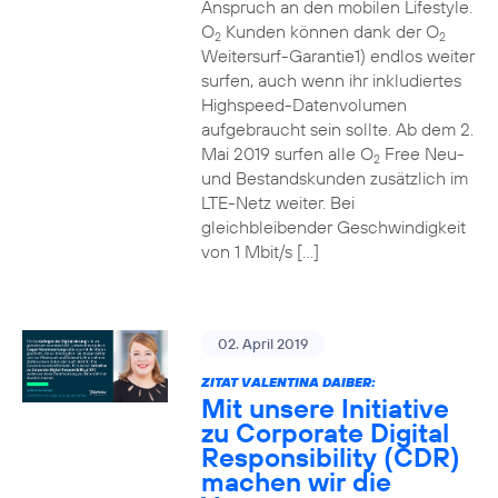
Anspruch an den mobilen Lifestyle.
O
Kunden können dank der O
2
2
Weitersurf-Garantie1) endlos weiter
surfen, auch wenn ihr inkludiertes
Highspeed-Datenvolumen
aufgebraucht sein sollte. Ab dem 2.
Mai 2019 surfen alle O
Free Neu-
2
und Bestandskunden zusätzlich im
LTE-Netz weiter. Bei
gleichbleibender Geschwindigkeit
von 1 Mbit/s […]
02. April 2019
ZITAT VALENTINA DAIBER:
Mit unsere Initiative
zu Corporate Digital
Responsibility (CDR)
machen wir die