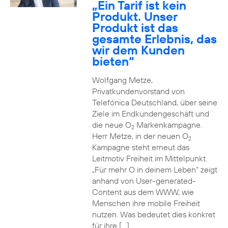
„Ein Tarif ist kein
Produkt. Unser
Produkt ist das
gesamte Erlebnis, das
wir dem Kunden
bieten“
Wolfgang Metze,
Privatkundenvorstand von
Telefónica Deutschland, über seine
Ziele im Endkundengeschäft und
die neue O
Markenkampagne.
2
Herr Metze, in der neuen O
2
Kampagne steht erneut das
Leitmotiv Freiheit im Mittelpunkt.
„Für mehr O in deinem Leben“ zeigt
anhand von User-generated-
Content aus dem WWW, wie
Menschen ihre mobile Freiheit
nutzen. Was bedeutet dies konkret
für ihre […]