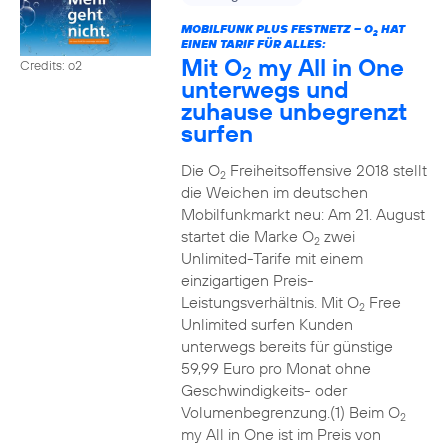
MOBILFUNK PLUS FESTNETZ – O
HAT
2
EINEN TARIF FÜR ALLES:
Mit O
my All in One
Credits: o2
2
unterwegs und
zuhause unbegrenzt
surfen
Die O
Freiheitsoffensive 2018 stellt
2
die Weichen im deutschen
Mobilfunkmarkt neu: Am 21. August
startet die Marke O
zwei
2
Unlimited-Tarife mit einem
einzigartigen Preis-
Leistungsverhältnis. Mit O
Free
2
Unlimited surfen Kunden
unterwegs bereits für günstige
59,99 Euro pro Monat ohne
Geschwindigkeits- oder
Volumenbegrenzung.(1) Beim O
2
my All in One ist im Preis von