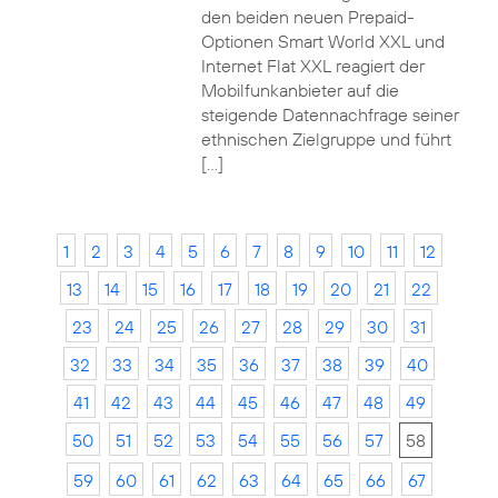
den beiden neuen Prepaid-
Optionen Smart World XXL und
Internet Flat XXL reagiert der
Mobilfunkanbieter auf die
steigende Datennachfrage seiner
ethnischen Zielgruppe und führt
[…]
1
2
3
4
5
6
7
8
9
10
11
12
13
14
15
16
17
18
19
20
21
22
23
24
25
26
27
28
29
30
31
32
33
34
35
36
37
38
39
40
41
42
43
44
45
46
47
48
49
50
51
52
53
54
55
56
57
58
59
60
61
62
63
64
65
66
67