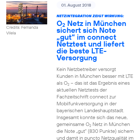
01. August 2018
NETZINTEGRATION ZEIGT WIRKUNG:
O
Netz in München
2
Credits: Fernanda
sichert sich Note
Vilela
„gut“ im connect
Netztest und liefert
die beste LTE-
Versorgung
Kein Netzbetreiber versorgt
Kunden in München besser mit LTE
als O
– das ist das Ergebnis eines
2
aktuellen Netztests der
Fachzeitschrift connect zur
Mobilfunkversorgung in der
bayerischen Landeshauptstadt.
Insgesamt konnte sich das neue,
gemeinsame O
Netz in München
2
die Note „gut“ (830 Punkte) sichern
und damit in puncto Netzqualität im