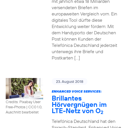
mit jährlich etwa 18 Milliarden
versendeten Briefen im
europaweiten Vergleich vorn. Ein
digitales Tool dürfte diese
Entwicklung weiter fördern: Mit
dem Handyporto der Deutschen
Post können Kunden der
Telefónica Deutschland jederzeit
unterwegs ihre Briefe und
Postkarten […]
23. August 2018
ENHANCED VOICE SERVICES:
Brillantes
Credits: Pixabay User
Hörvergnügen im
Free-Photos
|
CC0 1.0,
LTE-Netz von O
2
Auschnitt bearbeitet
Telefónica Deutschland hat den
Sprach-Standard „Enhanced Voice