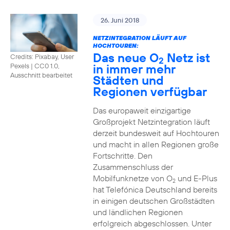
26. Juni 2018
NETZINTEGRATION LÄUFT AUF
HOCHTOUREN:
Das neue O
Netz ist
Credits: Pixabay, User
2
in immer mehr
Pexels
|
CC0 1.0,
Ausschnitt bearbeitet
Städten und
Regionen verfügbar
Das europaweit einzigartige
Großprojekt Netzintegration läuft
derzeit bundesweit auf Hochtouren
und macht in allen Regionen große
Fortschritte. Den
Zusammenschluss der
Mobilfunknetze von O
und E-Plus
2
hat Telefónica Deutschland bereits
in einigen deutschen Großstädten
und ländlichen Regionen
erfolgreich abgeschlossen. Unter