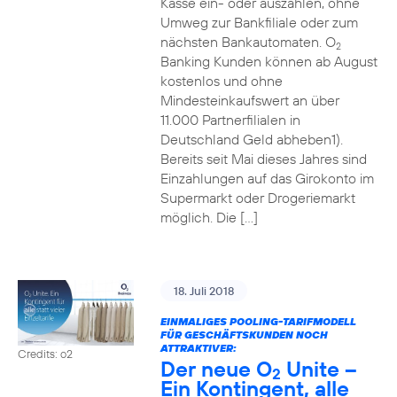
Kasse ein- oder auszahlen, ohne
Umweg zur Bankfiliale oder zum
nächsten Bankautomaten. O
2
Banking Kunden können ab August
kostenlos und ohne
Mindesteinkaufswert an über
11.000 Partnerfilialen in
Deutschland Geld abheben1).
Bereits seit Mai dieses Jahres sind
Einzahlungen auf das Girokonto im
Supermarkt oder Drogeriemarkt
möglich. Die […]
18. Juli 2018
EINMALIGES POOLING-TARIFMODELL
FÜR GESCHÄFTSKUNDEN NOCH
ATTRAKTIVER:
Credits: o2
Der neue O
Unite –
2
Ein Kontingent, alle