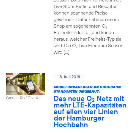
2
Live Store Berlin und Besucher
können spannende Preise
gewinnen. Dafür nehmen sie im
Shop am sogenannten O
2
Freiheitsfinder teil und finden
heraus, welcher Freiheits-Typ sie
sind. Die O
Live Freedom Season
2
wird […]
18. Juni 2018
MOBILFUNKANLAGEN AN HOCHBAHN-
STANDORTEN UMGEBAUT:
Das neue O
Netz mit
Credits: Rolf Otzipka
2
mehr LTE-Kapazitäten
auf allen vier Linien
der Hamburger
Hochbahn