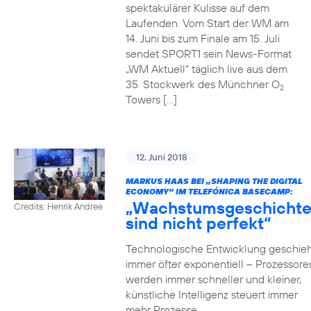
spektakulärer Kulisse auf dem
Laufenden. Vom Start der WM am
14. Juni bis zum Finale am 15. Juli
sendet SPORT1 sein News-Format
„WM Aktuell“ täglich live aus dem
35. Stockwerk des Münchner O
2
Towers […]
12. Juni 2018
MARKUS HAAS BEI „SHAPING THE DIGITAL
ECONOMY“ IM TELEFÓNICA BASECAMP:
„Wachstumsgeschicht
Credits: Henrik Andree
sind nicht perfekt“
Technologische Entwicklung geschieh
immer öfter exponentiell – Prozessore
werden immer schneller und kleiner,
künstliche Intelligenz steuert immer
mehr Prozesse,