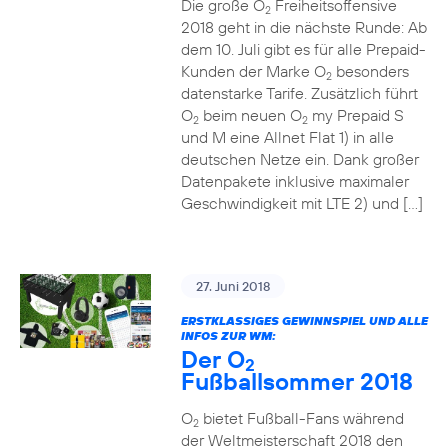
Die große O
Freiheitsoffensive
2
2018 geht in die nächste Runde: Ab
dem 10. Juli gibt es für alle Prepaid-
Kunden der Marke O
besonders
2
datenstarke Tarife. Zusätzlich führt
O
beim neuen O
my Prepaid S
2
2
und M eine Allnet Flat 1) in alle
deutschen Netze ein. Dank großer
Datenpakete inklusive maximaler
Geschwindigkeit mit LTE 2) und […]
27. Juni 2018
ERSTKLASSIGES GEWINNSPIEL UND ALLE
INFOS ZUR WM:
Der O
2
Fußballsommer 2018
O
bietet Fußball-Fans während
2
der Weltmeisterschaft 2018 den