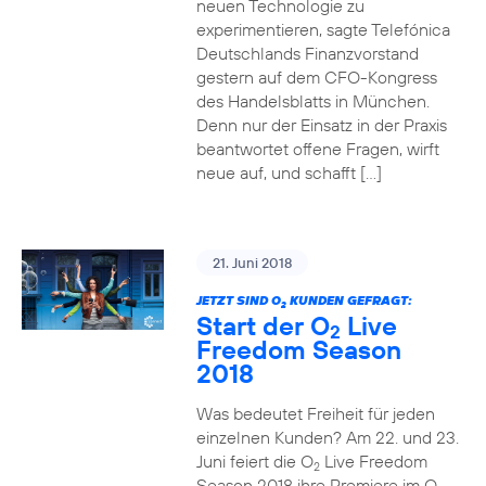
neuen Technologie zu
experimentieren, sagte Telefónica
Deutschlands Finanzvorstand
gestern auf dem CFO-Kongress
des Handelsblatts in München.
Denn nur der Einsatz in der Praxis
beantwortet offene Fragen, wirft
neue auf, und schafft […]
21. Juni 2018
JETZT SIND O
KUNDEN GEFRAGT:
2
Start der O
Live
2
Freedom Season
2018
Was bedeutet Freiheit für jeden
einzelnen Kunden? Am 22. und 23.
Juni feiert die O
Live Freedom
2
Season 2018 ihre Premiere im O