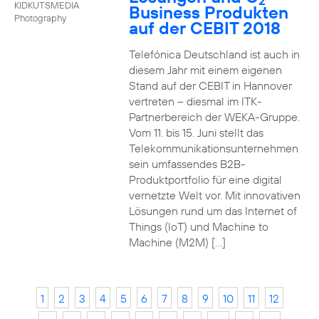
2
KIDKUTSMEDIA
Business Produkten
Photography
auf der CEBIT 2018
Telefónica Deutschland ist auch in
diesem Jahr mit einem eigenen
Stand auf der CEBIT in Hannover
vertreten – diesmal im ITK-
Partnerbereich der WEKA-Gruppe.
Vom 11. bis 15. Juni stellt das
Telekommunikationsunternehmen
sein umfassendes B2B-
Produktportfolio für eine digital
vernetzte Welt vor. Mit innovativen
Lösungen rund um das Internet of
Things (IoT) und Machine to
Machine (M2M) […]
1
2
3
4
5
6
7
8
9
10
11
12