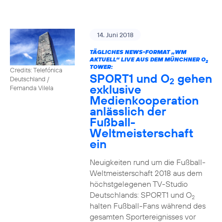
14. Juni 2018
TÄGLICHES NEWS-FORMAT „WM
AKTUELL“ LIVE AUS DEM MÜNCHNER O
2
TOWER:
Credits: Telefónica
SPORT1 und O
gehen
Deutschland /
2
exklusive
Fernanda Vilela
Medienkooperation
anlässlich der
Fußball-
Weltmeisterschaft
ein
Neuigkeiten rund um die Fußball-
Weltmeisterschaft 2018 aus dem
höchstgelegenen TV-Studio
Deutschlands: SPORT1 und O
2
halten Fußball-Fans während des
gesamten Sportereignisses vor