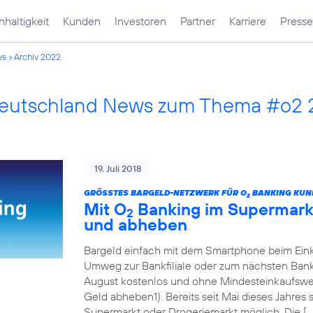
haltigkeit
Kunden
Investoren
Partner
Karriere
Presse
ws
Archiv 2022
Deutschland News zum Thema #o2
19. Juli 2018
GRÖSSTES BARGELD-NETZWERK FÜR O
BANKING KUN
2
Mit O
Banking im Supermarkt
2
und abheben
Bargeld einfach mit dem Smartphone beim Eink
Umweg zur Bankfiliale oder zum nächsten Ban
August kostenlos und ohne Mindesteinkaufswert
Geld abheben1). Bereits seit Mai dieses Jahres
Supermarkt oder Drogeriemarkt möglich. Die […