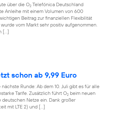
ute über die O
Telefónica Deutschland
2
rte Anleihe mit einem Volumen von 600
ichtigen Beitrag zur finanziellen Flexibilität
 wurde vom Markt sehr positiv aufgenommen.
n […]
etzt schon ab 9,99 Euro
 nächste Runde: Ab dem 10. Juli gibt es für alle
tarke Tarife. Zusätzlich führt O
beim neuen
2
le deutschen Netze ein. Dank großer
it mit LTE 2) und […]