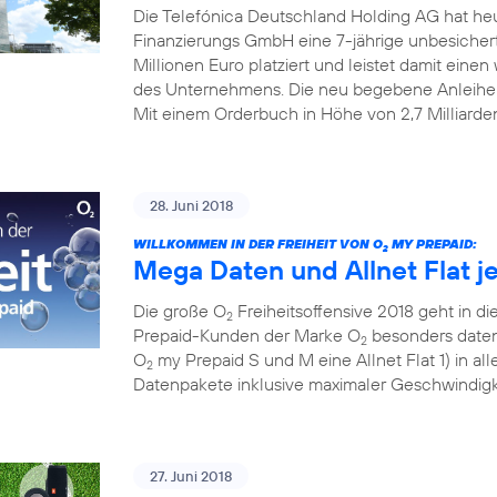
Die Telefónica Deutschland Holding AG hat he
Finanzierungs GmbH eine 7-jährige unbesiche
Millionen Euro platziert und leistet damit einen w
des Unternehmens. Die neu begebene Anleihe
Mit einem Orderbuch in Höhe von 2,7 Milliarde
28. Juni 2018
WILLKOMMEN IN DER FREIHEIT VON O
MY PREPAID:
2
Mega Daten und Allnet Flat j
Die große O
Freiheitsoffensive 2018 geht in die
2
Prepaid-Kunden der Marke O
besonders datens
2
O
my Prepaid S und M eine Allnet Flat 1) in al
2
Datenpakete inklusive maximaler Geschwindigke
27. Juni 2018