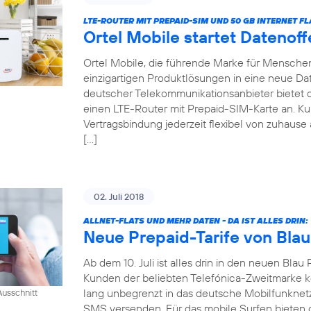
LTE-ROUTER MIT PREPAID-SIM UND 50 GB INTERNET FL
Ortel Mobile startet Datenof
Ortel Mobile, die führende Marke für Menschen 
einzigartigen Produktlösungen in eine neue Date
deutscher Telekommunikationsanbieter bietet
einen LTE-Router mit Prepaid-SIM-Karte an. 
Vertragsbindung jederzeit flexibel von zuhause 
[…]
02. Juli 2018
ALLNET-FLATS UND MEHR DATEN - DA IST ALLES DRIN:
Neue Prepaid-Tarife von Blau
Ab dem 10. Juli ist alles drin in den neuen Blau 
Kunden der beliebten Telefónica-Zweitmarke k
lang unbegrenzt in das deutsche Mobilfunknet
usschnitt
SMS versenden. Für das mobile Surfen bieten di