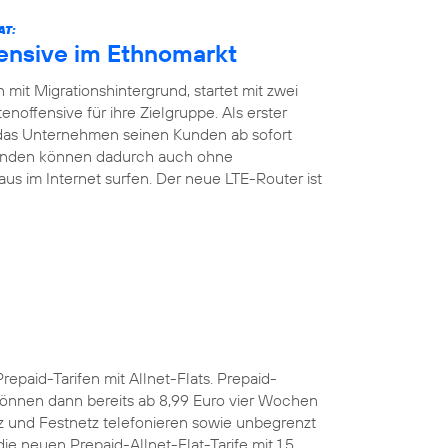
AT:
fensive im Ethnomarkt
mit Migrationshintergrund, startet mit zwei
noffensive für ihre Zielgruppe. Als erster
 das Unternehmen seinen Kunden ab sofort
Kunden können dadurch auch ohne
aus im Internet surfen. Der neue LTE-Router ist
Prepaid-Tarifen mit Allnet-Flats. Prepaid-
önnen dann bereits ab 8,99 Euro vier Wochen
z und Festnetz telefonieren sowie unbegrenzt
e neuen Prepaid-Allnet-Flat-Tarife mit 1,5