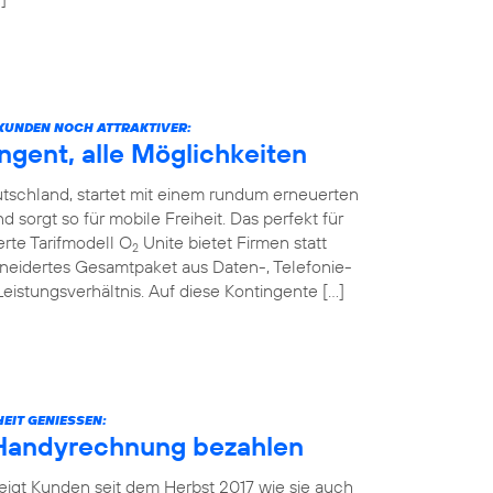
KUNDEN NOCH ATTRAKTIVER:
ngent, alle Möglichkeiten
tschland, startet mit einem rundum erneuerten
sorgt so für mobile Freiheit. Das perfekt für
rte Tarifmodell O
Unite bietet Firmen statt
2
neidertes Gesamtpaket aus Daten-, Telefonie-
stungsverhältnis. Auf diese Kontingente […]
EIT GENIESSEN:
 Handyrechnung bezahlen
eigt Kunden seit dem Herbst 2017 wie sie auch