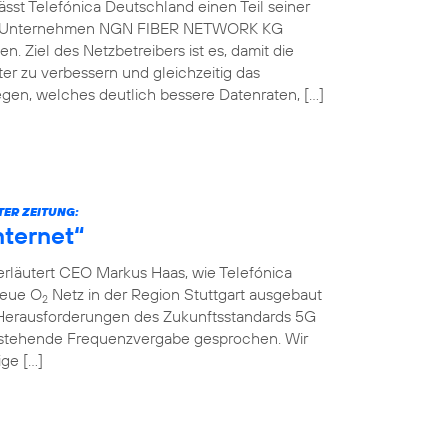
st Telefónica Deutschland einen Teil seiner
che Unternehmen NGN FIBER NETWORK KG
. Ziel des Netzbetreibers ist es, damit die
er zu verbessern und gleichzeitig das
gen, welches deutlich bessere Datenraten, […]
TER ZEITUNG:
nternet“
erläutert CEO Markus Haas, wie Telefónica
neue O
Netz in der Region Stuttgart ausgebaut
2
Herausforderungen des Zukunftsstandards 5G
nstehende Frequenzvergabe gesprochen. Wir
ige […]