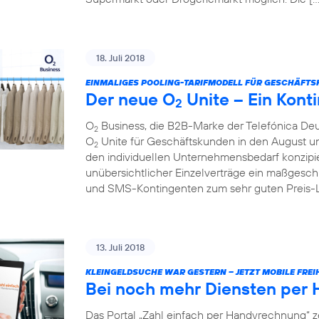
18. Juli 2018
EINMALIGES POOLING-TARIFMODELL FÜR GESCHÄFTS
Der neue O
Unite – Ein Konti
2
O
Business, die B2B-Marke der Telefónica Deu
2
O
Unite für Geschäftskunden in den August und 
2
den individuellen Unternehmensbedarf konzipie
unübersichtlicher Einzelverträge ein maßgesch
und SMS-Kontingenten zum sehr guten Preis-Lei
13. Juli 2018
KLEINGELDSUCHE WAR GESTERN – JETZT MOBILE FREIH
Bei noch mehr Diensten per
Das Portal „Zahl einfach per Handyrechnung“ z