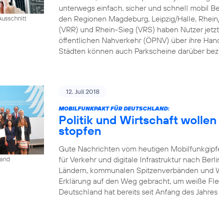
unterwegs einfach, sicher und schnell mobil B
den Regionen Magdeburg, Leipzig/Halle, Rhei
usschnitt
(VRR) und Rhein-Sieg (VRS) haben Nutzer jetzt
öffentlichen Nahverkehr (ÖPNV) über ihre Han
Städten können auch Parkscheine darüber bez
12. Juli 2018
MOBILFUNKPAKT FÜR DEUTSCHLAND:
Politik und Wirtschaft woll
stopfen
Gute Nachrichten vom heutigen Mobilfunkgipf
für Verkehr und digitale Infrastruktur nach Berl
land
Ländern, kommunalen Spitzenverbänden und Wi
Erklärung auf den Weg gebracht, um weiße Fle
Deutschland hat bereits seit Anfang des Jahres