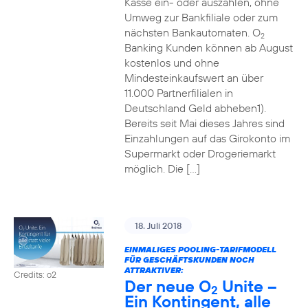
Kasse ein- oder auszahlen, ohne
Umweg zur Bankfiliale oder zum
nächsten Bankautomaten. O
2
Banking Kunden können ab August
kostenlos und ohne
Mindesteinkaufswert an über
11.000 Partnerfilialen in
Deutschland Geld abheben1).
Bereits seit Mai dieses Jahres sind
Einzahlungen auf das Girokonto im
Supermarkt oder Drogeriemarkt
möglich. Die […]
18. Juli 2018
EINMALIGES POOLING-TARIFMODELL
FÜR GESCHÄFTSKUNDEN NOCH
ATTRAKTIVER:
Credits: o2
Der neue O
Unite –
2
Ein Kontingent, alle