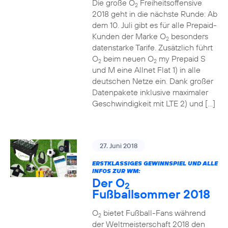
Die große O
Freiheitsoffensive
2
2018 geht in die nächste Runde: Ab
dem 10. Juli gibt es für alle Prepaid-
Kunden der Marke O
besonders
2
datenstarke Tarife. Zusätzlich führt
O
beim neuen O
my Prepaid S
2
2
und M eine Allnet Flat 1) in alle
deutschen Netze ein. Dank großer
Datenpakete inklusive maximaler
Geschwindigkeit mit LTE 2) und […]
27. Juni 2018
ERSTKLASSIGES GEWINNSPIEL UND ALLE
INFOS ZUR WM:
Der O
2
Fußballsommer 2018
O
bietet Fußball-Fans während
2
der Weltmeisterschaft 2018 den