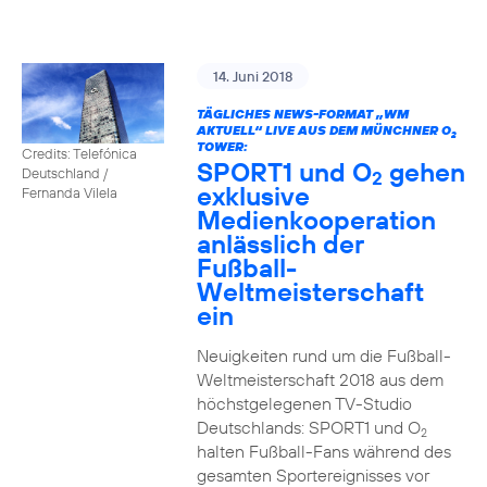
14. Juni 2018
TÄGLICHES NEWS-FORMAT „WM
AKTUELL“ LIVE AUS DEM MÜNCHNER O
2
TOWER:
Credits: Telefónica
SPORT1 und O
gehen
Deutschland /
2
exklusive
Fernanda Vilela
Medienkooperation
anlässlich der
Fußball-
Weltmeisterschaft
ein
Neuigkeiten rund um die Fußball-
Weltmeisterschaft 2018 aus dem
höchstgelegenen TV-Studio
Deutschlands: SPORT1 und O
2
halten Fußball-Fans während des
gesamten Sportereignisses vor