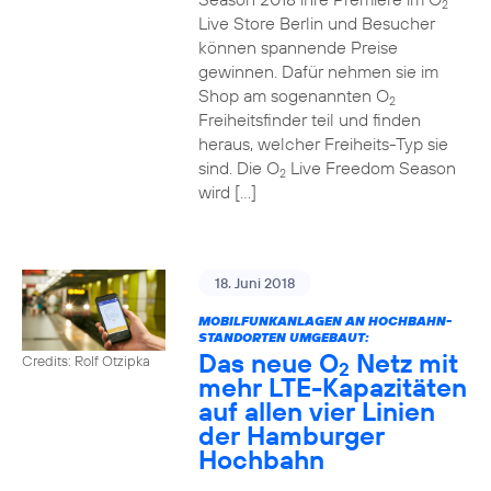
2
Live Store Berlin und Besucher
können spannende Preise
gewinnen. Dafür nehmen sie im
Shop am sogenannten O
2
Freiheitsfinder teil und finden
heraus, welcher Freiheits-Typ sie
sind. Die O
Live Freedom Season
2
wird […]
18. Juni 2018
MOBILFUNKANLAGEN AN HOCHBAHN-
STANDORTEN UMGEBAUT:
Das neue O
Netz mit
Credits: Rolf Otzipka
2
mehr LTE-Kapazitäten
auf allen vier Linien
der Hamburger
Hochbahn