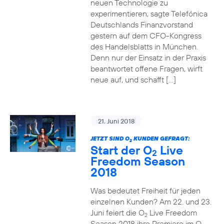
neuen Technologie zu
experimentieren, sagte Telefónica
Deutschlands Finanzvorstand
gestern auf dem CFO-Kongress
des Handelsblatts in München.
Denn nur der Einsatz in der Praxis
beantwortet offene Fragen, wirft
neue auf, und schafft […]
21. Juni 2018
JETZT SIND O
KUNDEN GEFRAGT:
2
Start der O
Live
2
Freedom Season
2018
Was bedeutet Freiheit für jeden
einzelnen Kunden? Am 22. und 23.
Juni feiert die O
Live Freedom
2
Season 2018 ihre Premiere im O