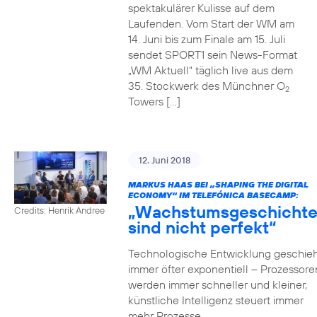
spektakulärer Kulisse auf dem
Laufenden. Vom Start der WM am
14. Juni bis zum Finale am 15. Juli
sendet SPORT1 sein News-Format
„WM Aktuell“ täglich live aus dem
35. Stockwerk des Münchner O
2
Towers […]
12. Juni 2018
MARKUS HAAS BEI „SHAPING THE DIGITAL
ECONOMY“ IM TELEFÓNICA BASECAMP:
„Wachstumsgeschicht
Credits: Henrik Andree
sind nicht perfekt“
Technologische Entwicklung geschieh
immer öfter exponentiell – Prozessore
werden immer schneller und kleiner,
künstliche Intelligenz steuert immer
mehr Prozesse,