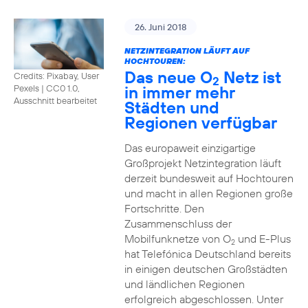
26. Juni 2018
NETZINTEGRATION LÄUFT AUF
HOCHTOUREN:
Das neue O
Netz ist
Credits: Pixabay, User
2
in immer mehr
Pexels
|
CC0 1.0,
Ausschnitt bearbeitet
Städten und
Regionen verfügbar
Das europaweit einzigartige
Großprojekt Netzintegration läuft
derzeit bundesweit auf Hochtouren
und macht in allen Regionen große
Fortschritte. Den
Zusammenschluss der
Mobilfunknetze von O
und E-Plus
2
hat Telefónica Deutschland bereits
in einigen deutschen Großstädten
und ländlichen Regionen
erfolgreich abgeschlossen. Unter