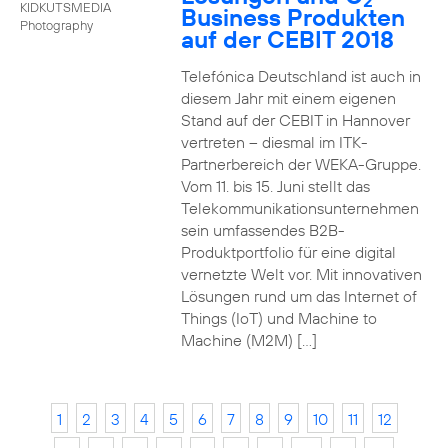
2
KIDKUTSMEDIA
Business Produkten
Photography
auf der CEBIT 2018
Telefónica Deutschland ist auch in
diesem Jahr mit einem eigenen
Stand auf der CEBIT in Hannover
vertreten – diesmal im ITK-
Partnerbereich der WEKA-Gruppe.
Vom 11. bis 15. Juni stellt das
Telekommunikationsunternehmen
sein umfassendes B2B-
Produktportfolio für eine digital
vernetzte Welt vor. Mit innovativen
Lösungen rund um das Internet of
Things (IoT) und Machine to
Machine (M2M) […]
1
2
3
4
5
6
7
8
9
10
11
12