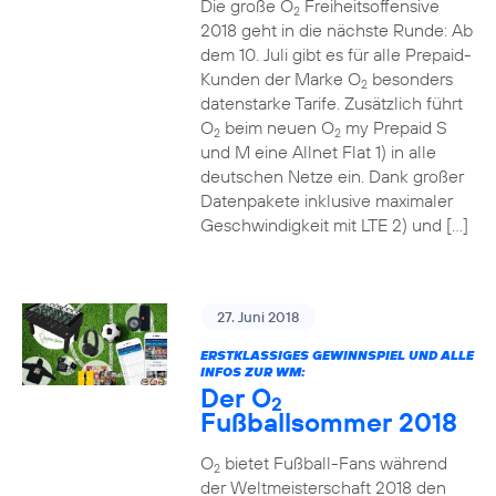
Die große O
Freiheitsoffensive
2
2018 geht in die nächste Runde: Ab
dem 10. Juli gibt es für alle Prepaid-
Kunden der Marke O
besonders
2
datenstarke Tarife. Zusätzlich führt
O
beim neuen O
my Prepaid S
2
2
und M eine Allnet Flat 1) in alle
deutschen Netze ein. Dank großer
Datenpakete inklusive maximaler
Geschwindigkeit mit LTE 2) und […]
27. Juni 2018
ERSTKLASSIGES GEWINNSPIEL UND ALLE
INFOS ZUR WM:
Der O
2
Fußballsommer 2018
O
bietet Fußball-Fans während
2
der Weltmeisterschaft 2018 den