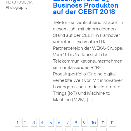
2
KIDKUTSMEDIA
Business Produkten
Photography
auf der CEBIT 2018
Telefónica Deutschland ist auch in
diesem Jahr mit einem eigenen
Stand auf der CEBIT in Hannover
vertreten – diesmal im ITK-
Partnerbereich der WEKA-Gruppe.
Vom 11. bis 15. Juni stellt das
Telekommunikationsunternehmen
sein umfassendes B2B-
Produktportfolio für eine digital
vernetzte Welt vor. Mit innovativen
Lösungen rund um das Internet of
Things (IoT) und Machine to
Machine (M2M) […]
1
2
3
4
5
6
7
8
9
10
11
12