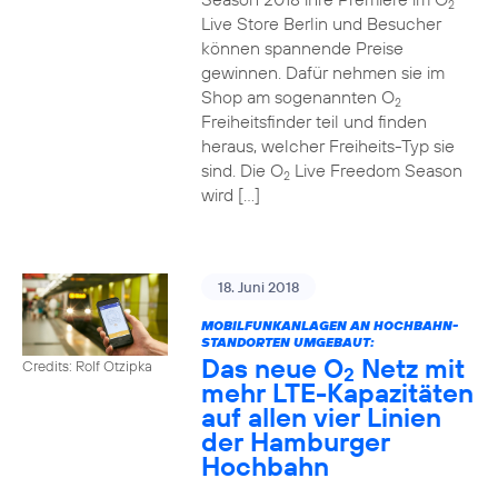
2
Live Store Berlin und Besucher
können spannende Preise
gewinnen. Dafür nehmen sie im
Shop am sogenannten O
2
Freiheitsfinder teil und finden
heraus, welcher Freiheits-Typ sie
sind. Die O
Live Freedom Season
2
wird […]
18. Juni 2018
MOBILFUNKANLAGEN AN HOCHBAHN-
STANDORTEN UMGEBAUT:
Das neue O
Netz mit
Credits: Rolf Otzipka
2
mehr LTE-Kapazitäten
auf allen vier Linien
der Hamburger
Hochbahn