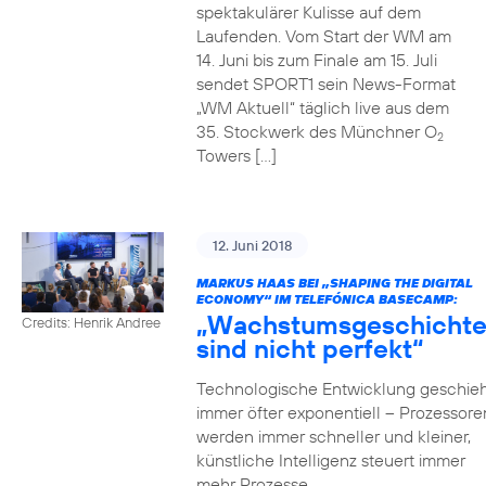
spektakulärer Kulisse auf dem
Laufenden. Vom Start der WM am
14. Juni bis zum Finale am 15. Juli
sendet SPORT1 sein News-Format
„WM Aktuell“ täglich live aus dem
35. Stockwerk des Münchner O
2
Towers […]
12. Juni 2018
MARKUS HAAS BEI „SHAPING THE DIGITAL
ECONOMY“ IM TELEFÓNICA BASECAMP:
„Wachstumsgeschicht
Credits: Henrik Andree
sind nicht perfekt“
Technologische Entwicklung geschieh
immer öfter exponentiell – Prozessore
werden immer schneller und kleiner,
künstliche Intelligenz steuert immer
mehr Prozesse,