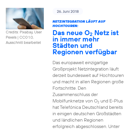
26. Juni 2018
NETZINTEGRATION LÄUFT AUF
HOCHTOUREN:
Das neue O
Netz ist
Credits: Pixabay, User
2
in immer mehr
Pexels
|
CC0 1.0,
Ausschnitt bearbeitet
Städten und
Regionen verfügbar
Das europaweit einzigartige
Großprojekt Netzintegration läuft
derzeit bundesweit auf Hochtouren
und macht in allen Regionen große
Fortschritte. Den
Zusammenschluss der
Mobilfunknetze von O
und E-Plus
2
hat Telefónica Deutschland bereits
in einigen deutschen Großstädten
und ländlichen Regionen
erfolgreich abgeschlossen. Unter