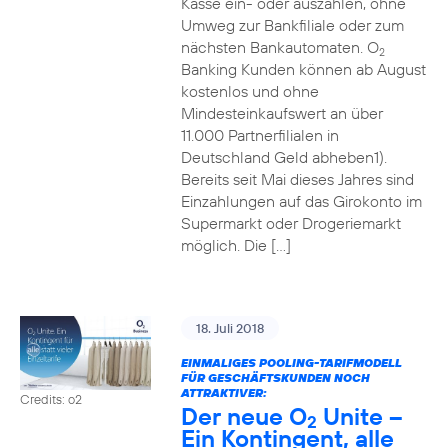
Kasse ein- oder auszahlen, ohne
Umweg zur Bankfiliale oder zum
nächsten Bankautomaten. O
2
Banking Kunden können ab August
kostenlos und ohne
Mindesteinkaufswert an über
11.000 Partnerfilialen in
Deutschland Geld abheben1).
Bereits seit Mai dieses Jahres sind
Einzahlungen auf das Girokonto im
Supermarkt oder Drogeriemarkt
möglich. Die […]
18. Juli 2018
EINMALIGES POOLING-TARIFMODELL
FÜR GESCHÄFTSKUNDEN NOCH
ATTRAKTIVER:
Credits: o2
Der neue O
Unite –
2
Ein Kontingent, alle