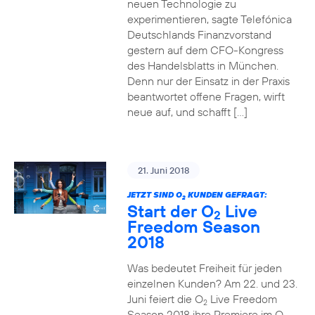
neuen Technologie zu
experimentieren, sagte Telefónica
Deutschlands Finanzvorstand
gestern auf dem CFO-Kongress
des Handelsblatts in München.
Denn nur der Einsatz in der Praxis
beantwortet offene Fragen, wirft
neue auf, und schafft […]
21. Juni 2018
JETZT SIND O
KUNDEN GEFRAGT:
2
Start der O
Live
2
Freedom Season
2018
Was bedeutet Freiheit für jeden
einzelnen Kunden? Am 22. und 23.
Juni feiert die O
Live Freedom
2
Season 2018 ihre Premiere im O