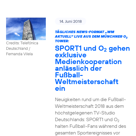
14. Juni 2018
TÄGLICHES NEWS-FORMAT „WM
AKTUELL“ LIVE AUS DEM MÜNCHNER O
2
TOWER:
Credits: Telefónica
SPORT1 und O
gehen
Deutschland /
2
exklusive
Fernanda Vilela
Medienkooperation
anlässlich der
Fußball-
Weltmeisterschaft
ein
Neuigkeiten rund um die Fußball-
Weltmeisterschaft 2018 aus dem
höchstgelegenen TV-Studio
Deutschlands: SPORT1 und O
2
halten Fußball-Fans während des
gesamten Sportereignisses vor