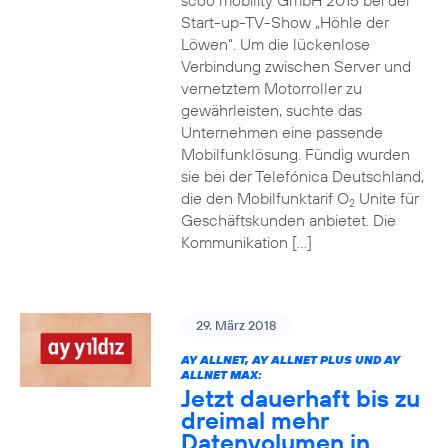
scoo mobility GmbH 2015 bei der
Start-up-TV-Show „Höhle der
Löwen“. Um die lückenlose
Verbindung zwischen Server und
vernetztem Motorroller zu
gewährleisten, suchte das
Unternehmen eine passende
Mobilfunklösung. Fündig wurden
sie bei der Telefónica Deutschland,
die den Mobilfunktarif O
Unite für
2
Geschäftskunden anbietet. Die
Kommunikation […]
29. März 2018
AY ALLNET, AY ALLNET PLUS UND AY
ALLNET MAX:
Jetzt dauerhaft bis zu
dreimal mehr
Datenvolumen in