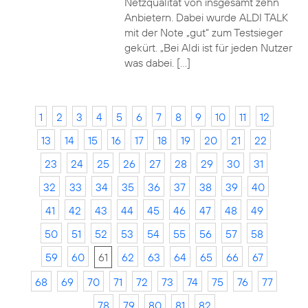
Netzqualität von insgesamt zehn
Anbietern. Dabei wurde ALDI TALK
mit der Note „gut“ zum Testsieger
gekürt. „Bei Aldi ist für jeden Nutzer
was dabei. […]
1
2
3
4
5
6
7
8
9
10
11
12
13
14
15
16
17
18
19
20
21
22
23
24
25
26
27
28
29
30
31
32
33
34
35
36
37
38
39
40
41
42
43
44
45
46
47
48
49
50
51
52
53
54
55
56
57
58
59
60
61
62
63
64
65
66
67
68
69
70
71
72
73
74
75
76
77
78
79
80
81
82