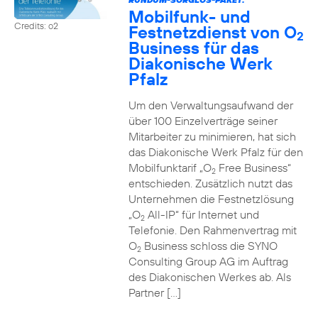
Mobilfunk- und
Credits: o2
Festnetzdienst von O
2
Business für das
Diakonische Werk
Pfalz
Um den Verwaltungsaufwand der
über 100 Einzelverträge seiner
Mitarbeiter zu minimieren, hat sich
das Diakonische Werk Pfalz für den
Mobilfunktarif „O
Free Business“
2
entschieden. Zusätzlich nutzt das
Unternehmen die Festnetzlösung
„O
All-IP“ für Internet und
2
Telefonie. Den Rahmenvertrag mit
O
Business schloss die SYNO
2
Consulting Group AG im Auftrag
des Diakonischen Werkes ab. Als
Partner […]