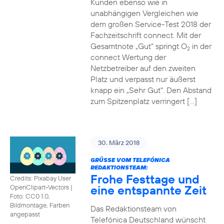
Kunden ebenso wie in
unabhängigen Vergleichen wie
dem großen Service-Test 2018 der
Fachzeitschrift connect. Mit der
Gesamtnote „Gut“ springt O
in der
2
connect Wertung der
Netzbetreiber auf den zweiten
Platz und verpasst nur äußerst
knapp ein „Sehr Gut“. Den Abstand
zum Spitzenplatz verringert […]
30. März 2018
GRÜSSE VOM TELEFÓNICA R
EDAKTIONSTEAM:
Frohe Festtage und
Credits: Pixabay User
eine entspannte Zeit
OpenClipart-Vectors
|
Foto: CC0 1.0,
Bildmontage, Farben
Das Redaktionsteam von
angepasst
Telefónica Deutschland wünscht