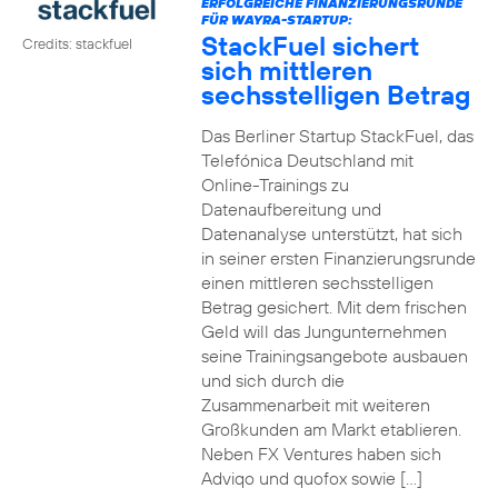
ERFOLGREICHE FINANZIERUNGSRUNDE
FÜR WAYRA-STARTUP:
StackFuel sichert
Credits: stackfuel
sich mittleren
sechsstelligen Betrag
Das Berliner Startup StackFuel, das
Telefónica Deutschland mit
Online-Trainings zu
Datenaufbereitung und
Datenanalyse unterstützt, hat sich
in seiner ersten Finanzierungsrunde
einen mittleren sechsstelligen
Betrag gesichert. Mit dem frischen
Geld will das Jungunternehmen
seine Trainingsangebote ausbauen
und sich durch die
Zusammenarbeit mit weiteren
Großkunden am Markt etablieren.
Neben FX Ventures haben sich
Adviqo und quofox sowie […]