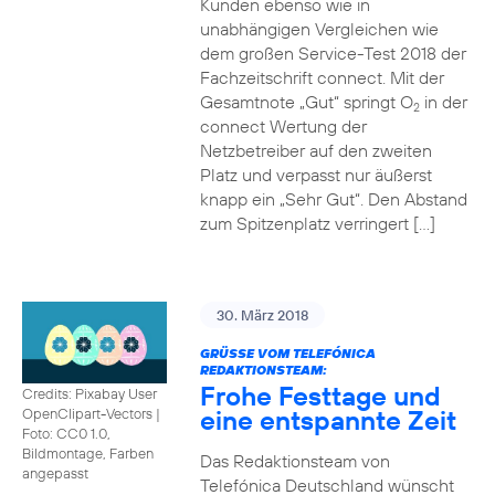
Kunden ebenso wie in
unabhängigen Vergleichen wie
dem großen Service-Test 2018 der
Fachzeitschrift connect. Mit der
Gesamtnote „Gut“ springt O
in der
2
connect Wertung der
Netzbetreiber auf den zweiten
Platz und verpasst nur äußerst
knapp ein „Sehr Gut“. Den Abstand
zum Spitzenplatz verringert […]
30. März 2018
GRÜSSE VOM TELEFÓNICA R
EDAKTIONSTEAM:
Frohe Festtage und
Credits: Pixabay User
eine entspannte Zeit
OpenClipart-Vectors
|
Foto: CC0 1.0,
Bildmontage, Farben
Das Redaktionsteam von
angepasst
Telefónica Deutschland wünscht