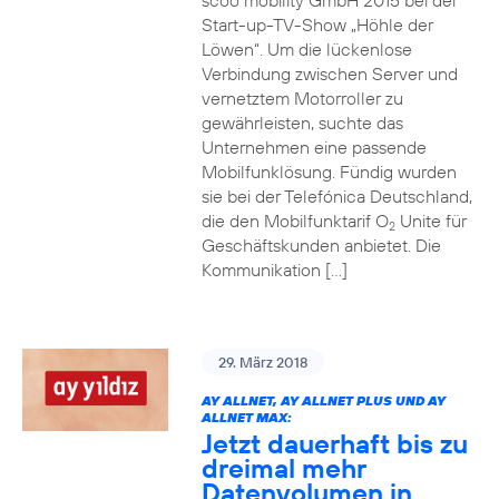
scoo mobility GmbH 2015 bei der
Start-up-TV-Show „Höhle der
Löwen“. Um die lückenlose
Verbindung zwischen Server und
vernetztem Motorroller zu
gewährleisten, suchte das
Unternehmen eine passende
Mobilfunklösung. Fündig wurden
sie bei der Telefónica Deutschland,
die den Mobilfunktarif O
Unite für
2
Geschäftskunden anbietet. Die
Kommunikation […]
29. März 2018
AY ALLNET, AY ALLNET PLUS UND AY
ALLNET MAX:
Jetzt dauerhaft bis zu
dreimal mehr
Datenvolumen in