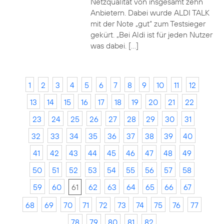
Netzqualität von insgesamt zehn
Anbietern. Dabei wurde ALDI TALK
mit der Note „gut“ zum Testsieger
gekürt. „Bei Aldi ist für jeden Nutzer
was dabei. […]
1
2
3
4
5
6
7
8
9
10
11
12
13
14
15
16
17
18
19
20
21
22
23
24
25
26
27
28
29
30
31
32
33
34
35
36
37
38
39
40
41
42
43
44
45
46
47
48
49
50
51
52
53
54
55
56
57
58
59
60
61
62
63
64
65
66
67
68
69
70
71
72
73
74
75
76
77
78
79
80
81
82