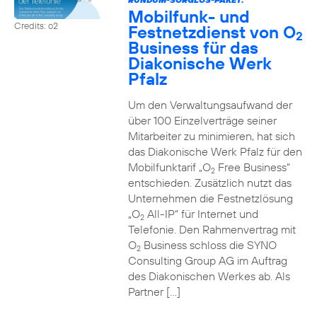
Mobilfunk- und
Credits: o2
Festnetzdienst von O
2
Business für das
Diakonische Werk
Pfalz
Um den Verwaltungsaufwand der
über 100 Einzelverträge seiner
Mitarbeiter zu minimieren, hat sich
das Diakonische Werk Pfalz für den
Mobilfunktarif „O
Free Business“
2
entschieden. Zusätzlich nutzt das
Unternehmen die Festnetzlösung
„O
All-IP“ für Internet und
2
Telefonie. Den Rahmenvertrag mit
O
Business schloss die SYNO
2
Consulting Group AG im Auftrag
des Diakonischen Werkes ab. Als
Partner […]