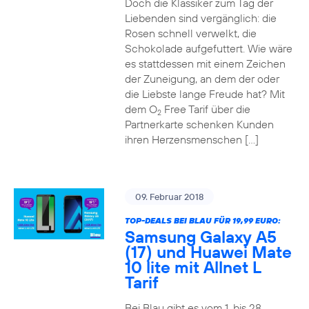
Doch die Klassiker zum Tag der
Liebenden sind vergänglich: die
Rosen schnell verwelkt, die
Schokolade aufgefuttert. Wie wäre
es stattdessen mit einem Zeichen
der Zuneigung, an dem der oder
die Liebste lange Freude hat? Mit
dem O
Free Tarif über die
2
Partnerkarte schenken Kunden
ihren Herzensmenschen […]
09. Februar 2018
TOP-DEALS BEI BLAU FÜR 19,99 EURO:
Samsung Galaxy A5
(17) und Huawei Mate
10 lite mit Allnet L
Tarif
Bei Blau gibt es vom 1. bis 28.