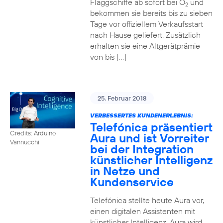
Flaggschiffe ab sofort bei O
und
2
bekommen sie bereits bis zu sieben
Tage vor offiziellem Verkaufsstart
nach Hause geliefert. Zusätzlich
erhalten sie eine Altgerätprämie
von bis […]
25. Februar 2018
VERBESSERTES KUNDENERLEBNIS:
Telefónica präsentiert
Credits: Arduino
Aura und ist Vorreiter
Vannucchi
bei der Integration
künstlicher Intelligenz
in Netze und
Kundenservice
Telefónica stellte heute Aura vor,
einen digitalen Assistenten mit
künstlicher Intelligenz. Aura wird