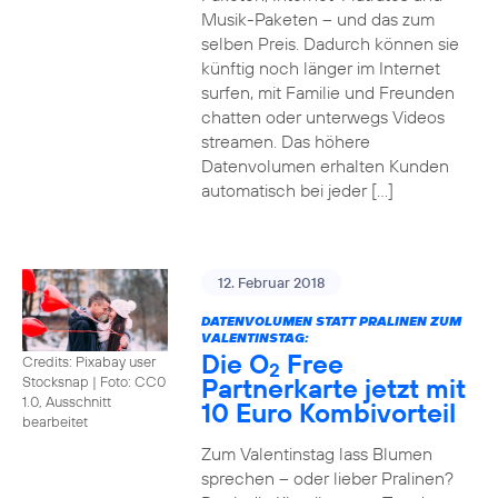
Musik-Paketen – und das zum
selben Preis. Dadurch können sie
künftig noch länger im Internet
surfen, mit Familie und Freunden
chatten oder unterwegs Videos
streamen. Das höhere
Datenvolumen erhalten Kunden
automatisch bei jeder […]
12. Februar 2018
DATENVOLUMEN STATT PRALINEN ZUM
VALENTINSTAG:
Die O
Free
Credits: Pixabay user
2
Partnerkarte jetzt mit
Stocksnap
|
Foto: CC0
1.0, Ausschnitt
10 Euro Kombivorteil
bearbeitet
Zum Valentinstag lass Blumen
sprechen – oder lieber Pralinen?