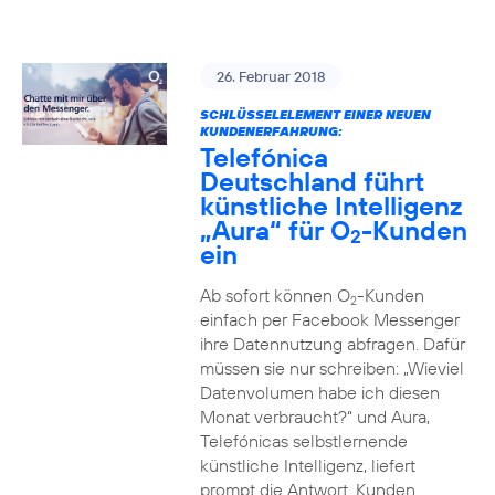
26. Februar 2018
SCHLÜSSELELEMENT EINER NEUEN
KUNDENERFAHRUNG:
Telefónica
Deutschland führt
künstliche Intelligenz
„Aura“ für O
-Kunden
2
ein
Ab sofort können O
-Kunden
2
einfach per Facebook Messenger
ihre Datennutzung abfragen. Dafür
müssen sie nur schreiben: „Wieviel
Datenvolumen habe ich diesen
Monat verbraucht?“ und Aura,
Telefónicas selbstlernende
künstliche Intelligenz, liefert
prompt die Antwort. Kunden