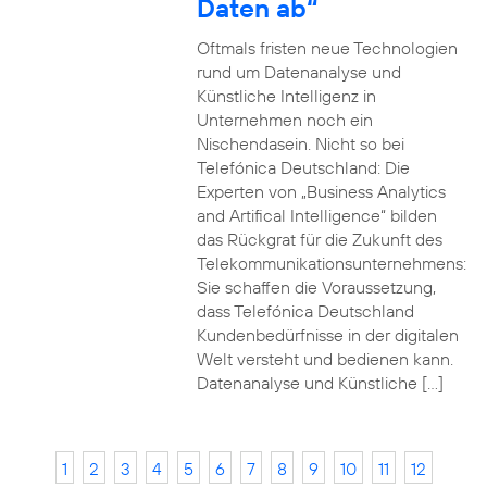
Daten ab“
Oftmals fristen neue Technologien
rund um Datenanalyse und
Künstliche Intelligenz in
Unternehmen noch ein
Nischendasein. Nicht so bei
Telefónica Deutschland: Die
Experten von „Business Analytics
and Artifical Intelligence“ bilden
das Rückgrat für die Zukunft des
Telekommunikationsunternehmens:
Sie schaffen die Voraussetzung,
dass Telefónica Deutschland
Kundenbedürfnisse in der digitalen
Welt versteht und bedienen kann.
Datenanalyse und Künstliche […]
1
2
3
4
5
6
7
8
9
10
11
12