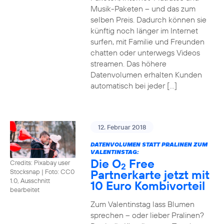
Musik-Paketen – und das zum
selben Preis. Dadurch können sie
künftig noch länger im Internet
surfen, mit Familie und Freunden
chatten oder unterwegs Videos
streamen. Das höhere
Datenvolumen erhalten Kunden
automatisch bei jeder […]
12. Februar 2018
DATENVOLUMEN STATT PRALINEN ZUM
VALENTINSTAG:
Die O
Free
Credits: Pixabay user
2
Partnerkarte jetzt mit
Stocksnap
|
Foto: CC0
1.0, Ausschnitt
10 Euro Kombivorteil
bearbeitet
Zum Valentinstag lass Blumen
sprechen – oder lieber Pralinen?