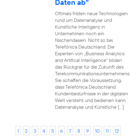
Daten ab“
Oftmals fristen neue Technologien
rund um Datenanalyse und
Künstliche Intelligenz in
Unternehmen noch ein
Nischendasein. Nicht so bei
Telefónica Deutschland: Die
Experten von „Business Analytics
and Artifical Intelligence“ bilden
das Rückgrat für die Zukunft des
Telekommunikationsunternehmens:
Sie schaffen die Voraussetzung,
dass Telefónica Deutschland
Kundenbedürfnisse in der digitalen
Welt versteht und bedienen kann.
Datenanalyse und Künstliche […]
1
2
3
4
5
6
7
8
9
10
11
12