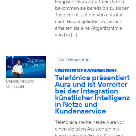
Flaggschiffe ab sofort bei O
und
2
bekommen sie bereits bis zu sieben
Tage vor offiziellem Verkaufsstart
nach Hause geliefert. Zusätzlich
erhalten sie eine Altgerätprämie
von bis […]
25. Februar 2018
VERBESSERTES KUNDENERLEBNIS:
Telefónica präsentiert
Credits: Arduino
Aura und ist Vorreiter
Vannucchi
bei der Integration
künstlicher Intelligenz
in Netze und
Kundenservice
Telefónica stellte heute Aura vor,
einen digitalen Assistenten mit
künstlicher Intelligenz. Aura wird