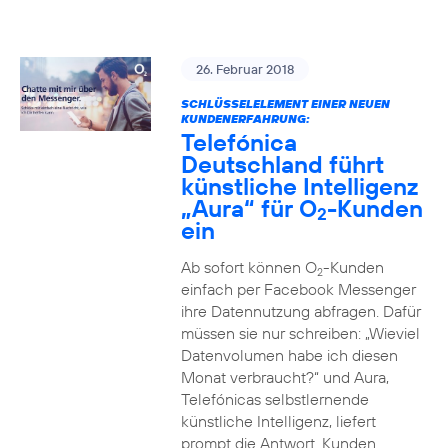
26. Februar 2018
SCHLÜSSELELEMENT EINER NEUEN
KUNDENERFAHRUNG:
Telefónica
Deutschland führt
künstliche Intelligenz
„Aura“ für O
-Kunden
2
ein
Ab sofort können O
-Kunden
2
einfach per Facebook Messenger
ihre Datennutzung abfragen. Dafür
müssen sie nur schreiben: „Wieviel
Datenvolumen habe ich diesen
Monat verbraucht?“ und Aura,
Telefónicas selbstlernende
künstliche Intelligenz, liefert
prompt die Antwort. Kunden