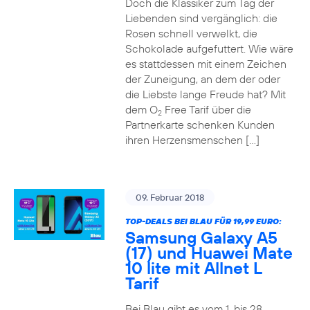
Doch die Klassiker zum Tag der
Liebenden sind vergänglich: die
Rosen schnell verwelkt, die
Schokolade aufgefuttert. Wie wäre
es stattdessen mit einem Zeichen
der Zuneigung, an dem der oder
die Liebste lange Freude hat? Mit
dem O
Free Tarif über die
2
Partnerkarte schenken Kunden
ihren Herzensmenschen […]
09. Februar 2018
TOP-DEALS BEI BLAU FÜR 19,99 EURO:
Samsung Galaxy A5
(17) und Huawei Mate
10 lite mit Allnet L
Tarif
Bei Blau gibt es vom 1. bis 28.