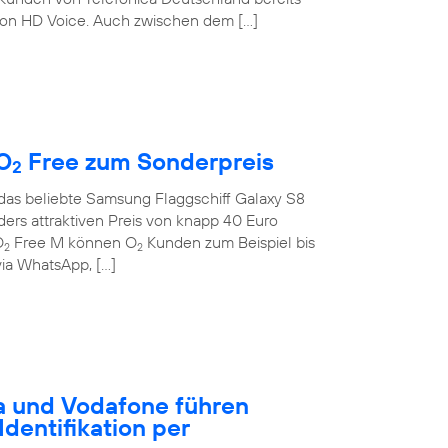
on HD Voice. Auch zwischen dem […]
O
Free zum Sonderpreis
2
 das beliebte Samsung Flaggschiff Galaxy S8
rs attraktiven Preis von knapp 40 Euro
O
Free M können O
Kunden zum Beispiel bis
2
2
ia WhatsApp, […]
a und Vodafone führen
dentifikation per