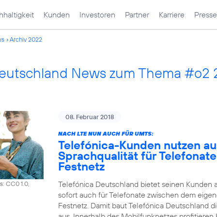
haltigkeit
Kunden
Investoren
Partner
Karriere
Presse
ws
Archiv 2022
Deutschland News zum Thema #o2
08. Februar 2018
NACH LTE NUN AUCH FÜR UMTS:
Telefónica-Kunden nutzen a
Sprachqualität für Telefonat
Festnetz
Telefónica Deutschland bietet seinen Kunden 
s: CC0 1.0,
sofort auch für Telefonate zwischen dem eig
Festnetz. Damit baut Telefónica Deutschland d
aus. Innerhalb des Mobilfunknetzes profitiere