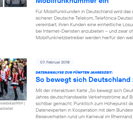
Mobilfunknummer ein
Für Mobilfunkkunden in Deutschland wird das d
sicherer. Deutsche Telekom, Telefónica Deut
vereinbart, ihren Kunden eine einheitliche Lö
bei Internet-Diensten anzubieten – und zwar 
Mobilfunknetzbetreiber werden hierfür den wel
07. Februar 2018
DATENANALYSE ZUR FÜNFTEN JAHRESZEIT:
So bewegt sich Deutschland 
Mit der interaktiven Karte „So bewegt sich De
Jahres deutschlandweite Verkehrsströme auf B
sichtbar gemacht. Pünktlich zum Höhepunkt der 
isvetsikas1969
|
arbeitet
Datenexperten in Kooperation mit dem Bundesve
Reiseverhalten rund um Karneval im Rheinland. B