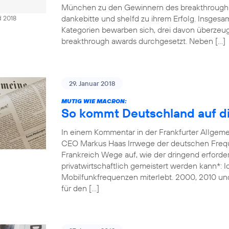
München zu den Gewinnern des breakthrough 
dankebitte und shelfd zu ihrem Erfolg. Insges
d 2018
Kategorien bewarben sich, drei davon überzeug
breakthrough awards durchgesetzt. Neben […]
29. Januar 2018
MUTIG WIE MACRON:
So kommt Deutschland auf di
In einem Kommentar in der Frankfurter Allgem
CEO Markus Haas Irrwege der deutschen Freque
Frankreich Wege auf, wie der dringend erforde
privatwirtschaftlich gemeistert werden kann*: 
Mobilfunkfrequenzen miterlebt. 2000, 2010 un
für den […]