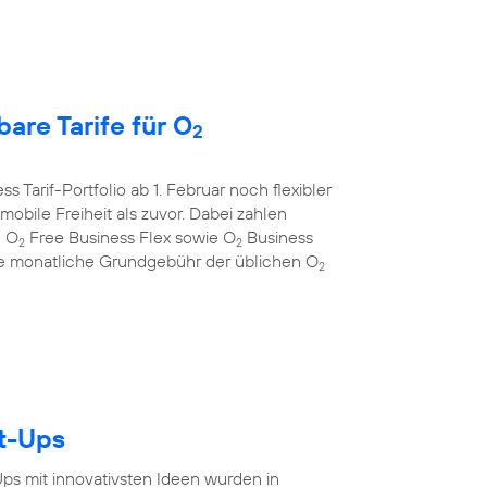
are Tarife für O
2
s Tarif-Portfolio ab 1. Februar noch flexibler
bile Freiheit als zuvor. Dabei zahlen
e O
Free Business Flex sowie O
Business
2
2
 die monatliche Grundgebühr der üblichen O
2
rt-Ups
-Ups mit innovativsten Ideen wurden in