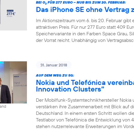
BEI O
FÜR 277 EURO – NUR BIS ZUM 20. FEBRUAR:
2
Das iPhone SE ohne Vertrag 
Im Aktionszeitraum vom 6. bis 20. Februar gibt
attraktiven Preis. Für nur 277 Euro statt 409 
Speichervariante in den Farben Space Grau, Si
der Vorrat reicht. Unabhängig von Vertragsabsc
31. Januar 2018
AUF DEM WEG ZU 5G:
Nokia und Telefónica vereinb
Innovation Clusters“
Der Mobilfunk-Systemtechnikhersteller Nokia 
verstärken ihre Zusammenarbeit mit Blick auf d
land
Deutschland. In einem ersten Schritt wollen 
Testlabor von Telefónica die Entwicklung von 
stehen nutzerrelevante Erweiterungen im Vorder