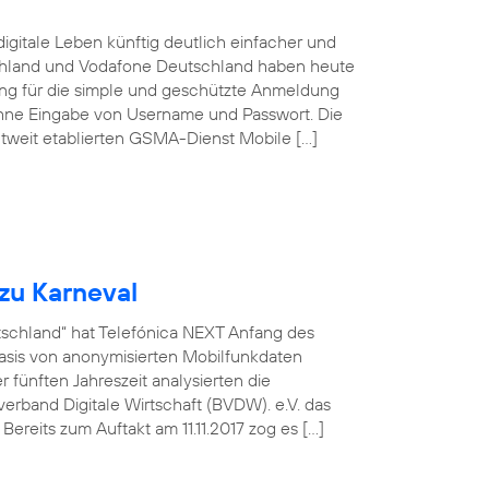
igitale Leben künftig deutlich einfacher und
schland und Vodafone Deutschland haben heute
sung für die simple und geschützte Anmeldung
ohne Eingabe von Username und Passwort. Die
tweit etablierten GSMA-Dienst Mobile […]
zu Karneval
utschland“ hat Telefónica NEXT Anfang des
asis von anonymisierten Mobilfunkdaten
fünften Jahreszeit analysierten die
rband Digitale Wirtschaft (BVDW). e.V. das
ereits zum Auftakt am 11.11.2017 zog es […]