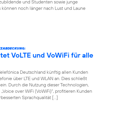
szubildende und Studenten sowie junge
s können noch länger nach Lust und Laune
TZABDECKUNG:
tet VoLTE und VoWiFi für alle
 Telefónica Deutschland künftig allen Kunden
efonie über LTE und WLAN an. Dies schließt
in. Durch die Nutzung dieser Technologien,
Voice over WiFi (VoWiFi)“, profitieren Kunden
besserten Sprachqualität […]