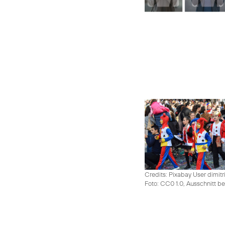
Credits: Pixabay User dimitr
Foto: CC0 1.0, Ausschnitt be