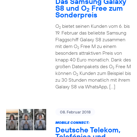
Das Samsung Galaxy
S8 und O
Free zum
2
Sonderpreis
O
bietet seinen Kunden vom 6. bis
2
19. Februar das beliebte Samsung
Flaggschiff Galaxy S8 zusammen
mit dem O
Free M zu einem
2
besonders attraktiven Preis von
knapp 40 Euro monatlich. Dank des
großen Datenpakets des O
Free M
2
können O
Kunden zum Beispiel bis
2
zu 30 Stunden monatlich mit ihrem
Galaxy S8 via WhatsApp, […]
08. Februar 2018
MOBILE CONNECT:
Deutsche Telekom,
Telefónica und