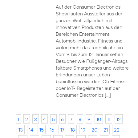
Auf der Consumer Electronics
Show läuten Aussteller aus der
ganzen Welt alljährlich mit
innovativen Produkten aus den
Bereichen Entertainment,
Automobilindustrie, Fitness und
vielen mehr das Technikjahr ein.
Vom 9. bis zum 12. Januar sehen
Besucher wie Fußgänger-Airbags,
faltbare Smartphones und weitere
Erfindungen unser Leben
beeinflussen werden. Ob Fitness-
oder IoT- Begeisterter, auf der
Consumer Electronics […]
1
2
3
4
5
6
7
8
9
10
11
12
13
14
15
16
17
18
19
20
21
22