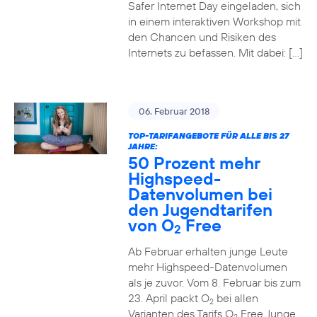
Safer Internet Day eingeladen, sich
in einem interaktiven Workshop mit
den Chancen und Risiken des
Internets zu befassen. Mit dabei: […]
06. Februar 2018
TOP-TARIFANGEBOTE FÜR ALLE BIS 27
JAHRE:
50 Prozent mehr
Highspeed-
Datenvolumen bei
den Jugendtarifen
von O
Free
2
Ab Februar erhalten junge Leute
mehr Highspeed-Datenvolumen
als je zuvor. Vom 8. Februar bis zum
23. April packt O
bei allen
2
Varianten des Tarifs O
Free Junge