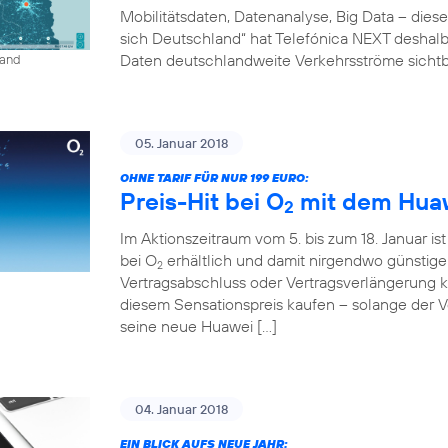
Mobilitätsdaten, Datenanalyse, Big Data – diese
sich Deutschland“ hat Telefónica NEXT deshalb 
Daten deutschlandweite Verkehrsströme sichtb
land
05. Januar 2018
OHNE TARIF FÜR NUR 199 EURO:
Preis-Hit bei O
mit dem Huaw
2
Im Aktionszeitraum vom 5. bis zum 18. Januar is
bei O
erhältlich und damit nirgendwo günstig
2
Vertragsabschluss oder Vertragsverlängerung
diesem Sensationspreis kaufen – solange der Vor
seine neue Huawei […]
04. Januar 2018
EIN BLICK AUFS NEUE JAHR: