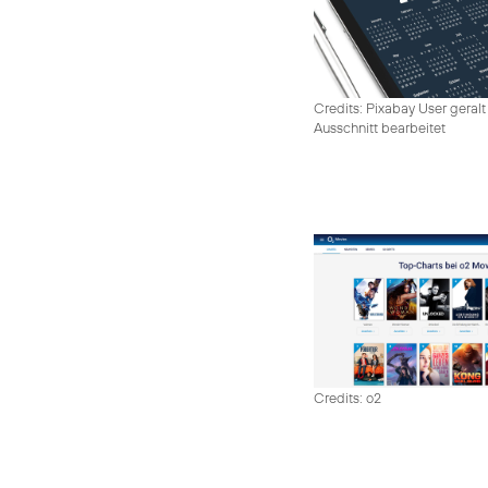
Credits: Pixabay User geralt
Ausschnitt bearbeitet
Credits: o2