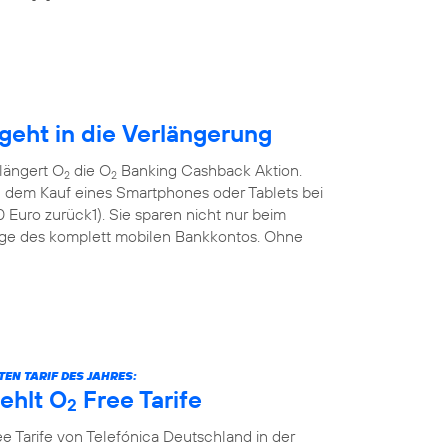
eht in die Verlängerung
längert O
die O
Banking Cashback Aktion.
2
2
 dem Kauf eines Smartphones oder Tablets bei
Euro zurück1). Sie sparen nicht nur beim
ge des komplett mobilen Bankkontos. Ohne
EN TARIF DES JAHRES:
ehlt O
Free Tarife
2
e Tarife von Telefónica Deutschland in der