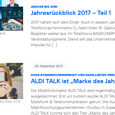
JANUAR BIS JUNI:
Jahresrückblick 2017 – Teil 1
2017 nähert sich dem Ende. Auch in diesem Jahr 
Telefónicas Kernmarke O
feiert ihren 15. Gebur
2
Begleiter weiter aus. Im Telefónica BASECAMP i
land
Veranstaltungsreihe. Damit will das Unterneh
Impulse für […]
22. Dezember 2017
HOHE KUNDENZUFRIEDENHEIT UND EXZELLENTES PREI
ALDI TALK ist „Marke des Jah
Die Mobilfunkmarke ALDI TALK wird regelmäßig fü
ausgezeichnet. Erst vor kurzem wurde ALDI TAL
Mobilfunk & Telekommunikation gekürt. Die Au
13
|
Foto: CC0
Marktforschungsunternehmen YouGov in Zusam
ALDI TALK konnte sich den Titel „Marke des Jah