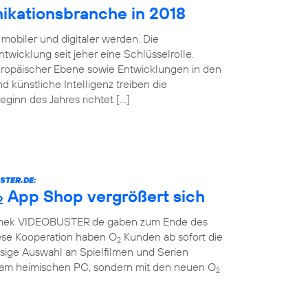
ikationsbranche in 2018
mobiler und digitaler werden. Die
twicklung seit jeher eine Schlüsselrolle.
uropäischer Ebene sowie Entwicklungen in den
d künstliche Intelligenz treiben die
Beginn des Jahres richtet […]
STER.DE:
App Shop vergrößert sich
2
othek VIDEOBUSTER.de gaben zum Ende des
ese Kooperation haben O
Kunden ab sofort die
2
sige Auswahl an Spielfilmen und Serien
r am heimischen PC, sondern mit den neuen O
2