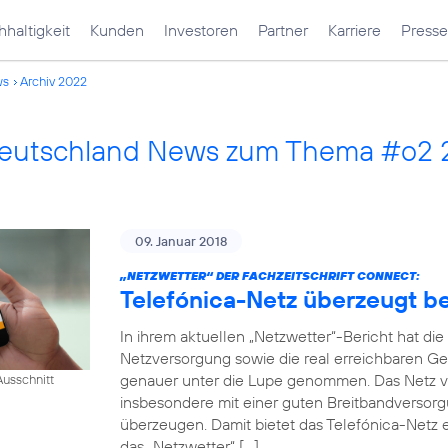
haltigkeit
Kunden
Investoren
Partner
Karriere
Presse
ws
Archiv 2022
Deutschland News zum Thema #o2
09. Januar 2018
„NETZWETTER“ DER FACHZEITSCHRIFT CONNECT:
Telefónica-Netz überzeugt 
In ihrem aktuellen „Netzwetter“-Bericht hat di
Netzversorgung sowie die real erreichbaren Ge
genauer unter die Lupe genommen. Das Netz v
usschnitt
insbesondere mit einer guten Breitbandversorg
überzeugen. Damit bietet das Telefónica-Netz e
das „Netzwetter“ […]