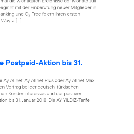
mal die wichtigsten Ereignisse der Monate Juli
ginnt mit der Einberufung neuer Mitglieder in
anking und O
Free feiern ihren ersten
2
r Wayra […]
e Postpaid-Aktion bis 31.
e Ay Allnet, Ay Allnet Plus oder Ay Allnet Max
en Vertrag bei der deutsch-türkischen
hen Kundeninteresses und der positiven
on bis 31. Januar 2018. Die AY YILDIZ-Tarife