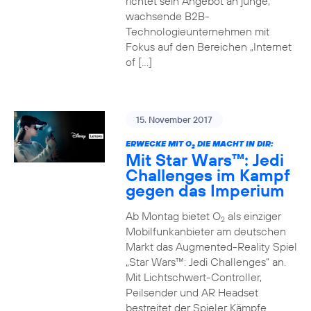
richtet sein Angebot an junge,
wachsende B2B-
Technologieunternehmen mit
Fokus auf den Bereichen „Internet
of […]
15. November 2017
ERWECKE MIT O
DIE MACHT IN DIR:
2
Mit Star Wars™: Jedi
Challenges im Kampf
gegen das Imperium
Ab Montag bietet O
als einziger
2
Mobilfunkanbieter am deutschen
Markt das Augmented-Reality Spiel
„Star Wars™: Jedi Challenges“ an.
Mit Lichtschwert-Controller,
Peilsender und AR Headset
bestreitet der Spieler Kämpfe