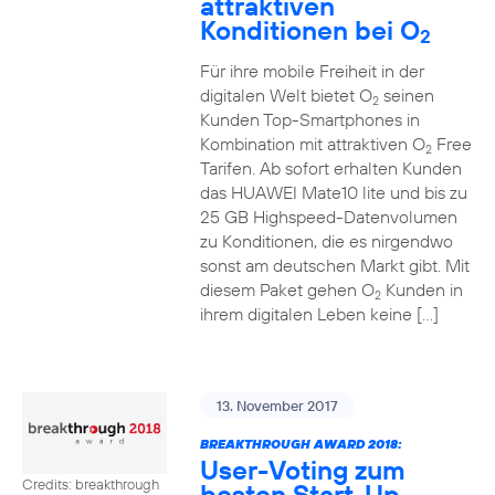
attraktiven
Konditionen bei O
2
Für ihre mobile Freiheit in der
digitalen Welt bietet O
seinen
2
Kunden Top-Smartphones in
Kombination mit attraktiven O
Free
2
Tarifen. Ab sofort erhalten Kunden
das HUAWEI Mate10 lite und bis zu
25 GB Highspeed-Datenvolumen
zu Konditionen, die es nirgendwo
sonst am deutschen Markt gibt. Mit
diesem Paket gehen O
Kunden in
2
ihrem digitalen Leben keine […]
13. November 2017
BREAKTHROUGH AWARD 2018:
User-Voting zum
Credits: breakthrough
besten Start-Up-