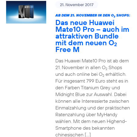
21. November 2017
AB DEM 21. NOVEMBER IN DEN O
SHOPS:
2
Das neue Huawei
Mate10 Pro – auch im
attraktiven Bundle
mit dem neuen O
2
Free M
Das Huawei Mate10 Pro ist ab dem
21. November in allen O
Shops
2
und auch online bei O
erhältlich.
2
Für insgesamt 799 Euro steht es in
den Farben Titanium Grey und
Midnight Blue zur Auswahl. Dabei
können alle Interessierte zwischen
Einmalzahlung und der praktischen
Ratenzahlung über MyHandy
wählen. Mit dem neuen Highend-
Smartphone des bekannten
chinesischen […]