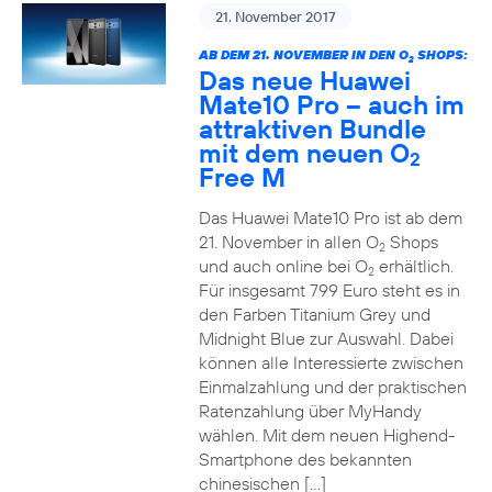
21. November 2017
AB DEM 21. NOVEMBER IN DEN O
SHOPS:
2
Das neue Huawei
Mate10 Pro – auch im
attraktiven Bundle
mit dem neuen O
2
Free M
Das Huawei Mate10 Pro ist ab dem
21. November in allen O
Shops
2
und auch online bei O
erhältlich.
2
Für insgesamt 799 Euro steht es in
den Farben Titanium Grey und
Midnight Blue zur Auswahl. Dabei
können alle Interessierte zwischen
Einmalzahlung und der praktischen
Ratenzahlung über MyHandy
wählen. Mit dem neuen Highend-
Smartphone des bekannten
chinesischen […]