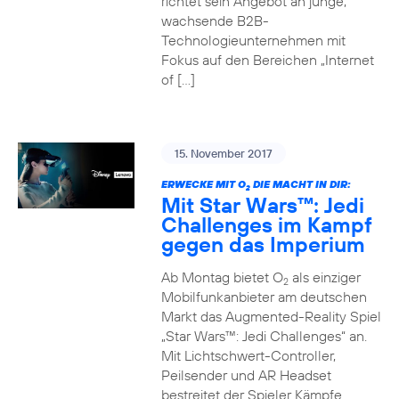
richtet sein Angebot an junge,
wachsende B2B-
Technologieunternehmen mit
Fokus auf den Bereichen „Internet
of […]
15. November 2017
ERWECKE MIT O
DIE MACHT IN DIR:
2
Mit Star Wars™: Jedi
Challenges im Kampf
gegen das Imperium
Ab Montag bietet O
als einziger
2
Mobilfunkanbieter am deutschen
Markt das Augmented-Reality Spiel
„Star Wars™: Jedi Challenges“ an.
Mit Lichtschwert-Controller,
Peilsender und AR Headset
bestreitet der Spieler Kämpfe