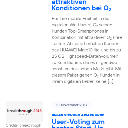
attraktiven
Konditionen bei O
2
Für ihre mobile Freiheit in der
digitalen Welt bietet O
seinen
2
Kunden Top-Smartphones in
Kombination mit attraktiven O
Free
2
Tarifen. Ab sofort erhalten Kunden
das HUAWEI Mate10 lite und bis zu
25 GB Highspeed-Datenvolumen
zu Konditionen, die es nirgendwo
sonst am deutschen Markt gibt. Mit
diesem Paket gehen O
Kunden in
2
ihrem digitalen Leben keine […]
13. November 2017
BREAKTHROUGH AWARD 2018:
User-Voting zum
Credits: breakthrough
besten Start-Up-