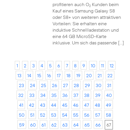
profitieren auch O
Kunden beim
2
Kauf eines Samsung Galaxy S8
oder S8+ von weiteren attraktiven
Vorteilen: Sie erhalten eine
induktive Schnellladestation und
eine 64 GB MicroSD-Karte
inklusive. Um sich das passende […]
1
2
3
4
5
6
7
8
9
10
11
12
13
14
15
16
17
18
19
20
21
22
23
24
25
26
27
28
29
30
31
32
33
34
35
36
37
38
39
40
41
42
43
44
45
46
47
48
49
50
51
52
53
54
55
56
57
58
59
60
61
62
63
64
65
66
67