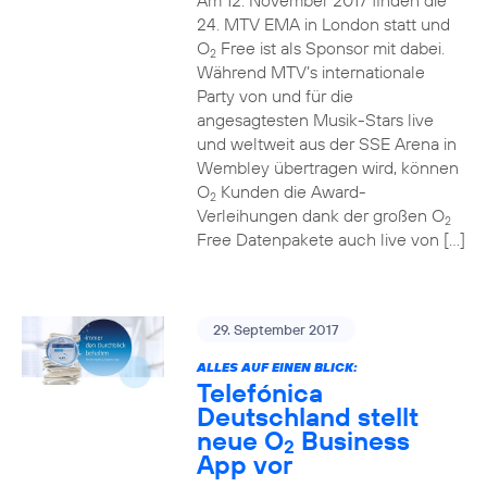
Am 12. November 2017 finden die
24. MTV EMA in London statt und
O
Free ist als Sponsor mit dabei.
2
Während MTV’s internationale
Party von und für die
angesagtesten Musik-Stars live
und weltweit aus der SSE Arena in
Wembley übertragen wird, können
O
Kunden die Award-
2
Verleihungen dank der großen O
2
Free Datenpakete auch live von […]
29. September 2017
ALLES AUF EINEN BLICK:
Telefónica
Deutschland stellt
neue O
Business
2
App vor