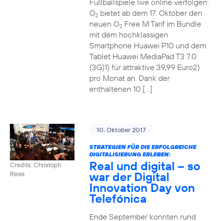
Fußballspiele live online verfolgen:
O
bietet ab dem 17. Oktober den
2
neuen O
Free M Tarif im Bundle
2
mit dem hochklassigen
Smartphone Huawei P10 und dem
Tablet Huawei MediaPad T3 7.0
(3G)1) für attraktive 39,99 Euro2)
pro Monat an. Dank der
enthaltenen 10 […]
10. Oktober 2017
STRATEGIEN FÜR DIE ERFOLGREICHE
DIGITALISIERUNG ERLEBEN:
Real und digital – so
Credits: Christoph
war der Digital
Reiss
Innovation Day von
Telefónica
Ende September konnten rund