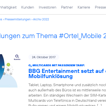
haltigkeit
Kunden
Investoren
Partner
Karriere
Presse
ws
Pressemitteilungen
Archiv 2022
ilungen zum Thema #Ortel_Mobile 
24. Oktober 2017
O
MULTICARDS MIT PASSENDEM TARIF:
2
BBG Entertainment setzt auf 
Mobilfunklösung
Tablet, Laptop, Smartphone und zusätzlich no
auch außerhalb des Büros ist es mittlerweile n
arbeiten. Ein ständiges Wechseln der SIM-Karte
Multicards von Telefónica in Deutschland verei
Rufnummer und einem Mobilfunkvertrag. […]