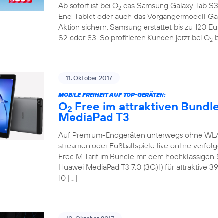
Ab sofort ist bei O
das Samsung Galaxy Tab S3 
2
End-Tablet oder auch das Vorgängermodell Ga
Aktion sichern. Samsung erstattet bis zu 120 E
S2 oder S3. So profitieren Kunden jetzt bei O
b
2
11. Oktober 2017
MOBILE FREIHEIT AUF TOP-GERÄTEN:
O
Free im attraktiven Bundl
2
MediaPad T3
Auf Premium-Endgeräten unterwegs ohne WLAN 
streamen oder Fußballspiele live online verfol
Free M Tarif im Bundle mit dem hochklassige
Huawei MediaPad T3 7.0 (3G)1) für attraktive 3
10 […]
10. Oktober 2017