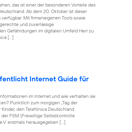
hen, das ist einer der besonderen Vorteile des
eutschland. Ab dem 20. Oktober ist dieser
verfügbar. Mit firmeneigenen Tools sowie
sgerechte und zuverlässige
en Gefährdungen im digitalen Umfeld Herr zu
ica […]
entlicht Internet Guide für
Informationen im Internet und wie verhalten sie
rken? Pünktlich zum morgigen „Tag der
ür Kinder, den Telefónica Deutschland
er FSM (Freiwillige Selbstkontrolle
e.V. erstmals herausgegeben […]