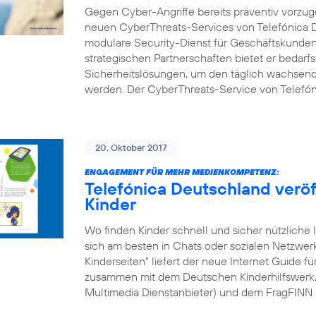
Gegen Cyber-Angriffe bereits präventiv vorzuge
neuen CyberThreats-Services von Telefónica D
modulare Security-Dienst für Geschäftskunden 
strategischen Partnerschaften bietet er bedarf
Sicherheitslösungen, um den täglich wachsend
werden. Der CyberThreats-Service von Telefón
20. Oktober 2017
ENGAGEMENT FÜR MEHR MEDIENKOMPETENZ:
Telefónica Deutschland veröff
Kinder
Wo finden Kinder schnell und sicher nützliche 
sich am besten in Chats oder sozialen Netzwe
Kinderseiten“ liefert der neue Internet Guide f
zusammen mit dem Deutschen Kinderhilfswerk, d
Multimedia Dienstanbieter) und dem FragFINN 