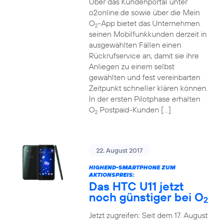
Über das Kundenportal unter
o2online.de sowie über die Mein
O
-App bietet das Unternehmen
2
seinen Mobilfunkkunden derzeit in
ausgewählten Fällen einen
Rückrufservice an, damit sie ihre
Anliegen zu einem selbst
gewählten und fest vereinbarten
Zeitpunkt schneller klären können.
In der ersten Pilotphase erhalten
O
Postpaid-Kunden […]
2
22. August 2017
HIGHEND-SMARTPHONE ZUM
AKTIONSPREIS:
Das HTC U11 jetzt
noch günstiger bei O
2
Jetzt zugreifen: Seit dem 17. August