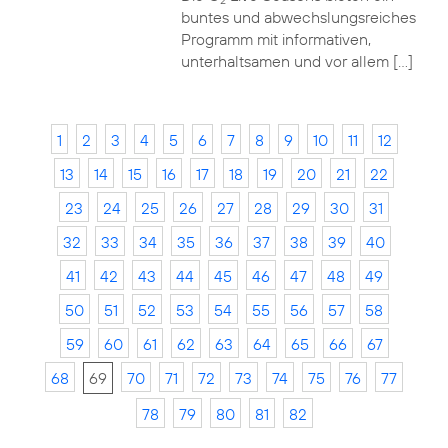
2
buntes und abwechslungsreiches
Programm mit informativen,
unterhaltsamen und vor allem […]
1
2
3
4
5
6
7
8
9
10
11
12
13
14
15
16
17
18
19
20
21
22
23
24
25
26
27
28
29
30
31
32
33
34
35
36
37
38
39
40
41
42
43
44
45
46
47
48
49
50
51
52
53
54
55
56
57
58
59
60
61
62
63
64
65
66
67
68
69
70
71
72
73
74
75
76
77
78
79
80
81
82