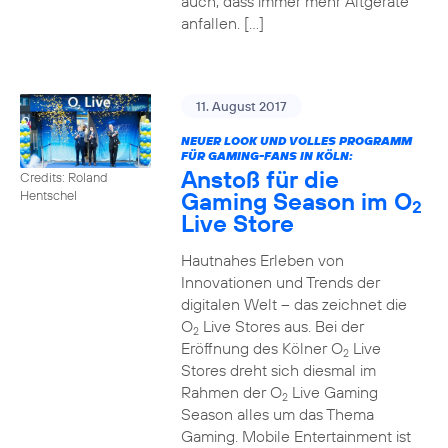
auch, dass immer mehr Altgeräte
anfallen. […]
11. August 2017
NEUER LOOK UND VOLLES PROGRAMM
FÜR GAMING-FANS IN KÖLN:
Anstoß für die
Credits: Roland
Gaming Season im O
Hentschel
2
Live Store
Hautnahes Erleben von
Innovationen und Trends der
digitalen Welt – das zeichnet die
O
Live Stores aus. Bei der
2
Eröffnung des Kölner O
Live
2
Stores dreht sich diesmal im
Rahmen der O
Live Gaming
2
Season alles um das Thema
Gaming. Mobile Entertainment ist