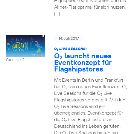
Highspeed-Datenvolumen und die
Allnet-Flat optimal für sich nutzen.
[…]
14. Juli 2017
O
LIVE SEASONS:
2
O
launcht neues
2
Credits: o2
Eventkonzept für
Flagshipstores
Mit Events in Berlin und Frankfurt
hat O
sein neues Eventkonzept O
2
2
Live Seasons für die O
Live
2
Flagshipstores vorgestellt. Mit den
O
Live Seasons wird ein
2
überregionales, Eventkonzept für
die O
Live Flagshipstores in
2
Deutschland ins Leben gerufen.
Die O
Live Seasons bieten ein